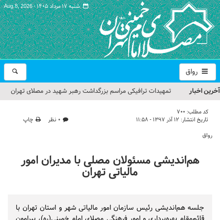
شنبه ۱۷ مرداد ۱۴۰۵ -
Aug 8, 2026
رواق
آخرین اخبار
تمهیدات ترافیکی مراسم بزرگداشت رهبر شهید در مصلای تهران
اعلام شد
کد مطلب:
700
تاریخ انتشار:
۱۲ آذر ۱۳۹۷ - ۱۱:۵۸
۰ نظر
چاپ
حجت‌الاسلام حاج علی‌اکبری؛ خطیب این هفته نماز جمعه تهران
رواق
مراسم بزرگداشت امام مجاهد شهید در مصلای تهران از سوی رهبر
هم‌اندیشی مسئولان مصلی با مدیران امور
معظم انقلاب
مالیاتی تهران
گزارش تصویری| مراسم نماز بر پیکر امام شهید انقلاب اسلامی ایران
گزارش تصویری| مراسم بزرگداشت آقای شهید ایران
جلسه هم‌اندیشی رئیس سازمان امور مالیاتی شهر و استان تهران با
قائم‌مقام بهره‌برداری و امور فرهنگی مصلای امام خمینی(ره)، پیرامون