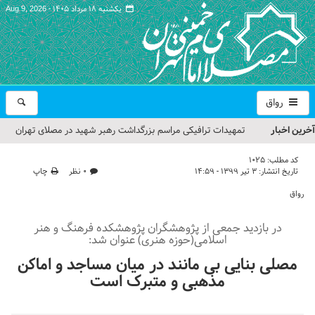
یکشنبه ۱۸ مرداد ۱۴۰۵ -
Aug 9, 2026
رواق
آخرین اخبار
تمهیدات ترافیکی مراسم بزرگداشت رهبر شهید در مصلای تهران
اعلام شد
کد مطلب:
1025
تاریخ انتشار:
۳ تیر ۱۳۹۹ - ۱۴:۵۹
۰ نظر
چاپ
حجت‌الاسلام حاج علی‌اکبری؛ خطیب این هفته نماز جمعه تهران
رواق
مراسم بزرگداشت امام مجاهد شهید در مصلای تهران از سوی رهبر
در بازدید جمعی از پژوهشگران پژوهشکده فرهنگ و هنر
معظم انقلاب
اسلامی(حوزه هنری) عنوان شد:
گزارش تصویری| مراسم نماز بر پیکر امام شهید انقلاب اسلامی ایران
مصلی بنایی بی مانند در میان مساجد و اماکن
مذهبی و متبرک است
گزارش تصویری| مراسم بزرگداشت آقای شهید ایران