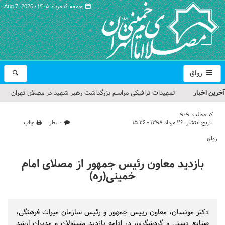
جمعه ۱۶ مرداد ۱۴۰۵ -
Aug 7, 2026
رواق
آخرین اخبار
تمهیدات ترافیکی مراسم بزرگداشت رهبر شهید در مصلای تهران
اعلام شد
کد مطلب:
909
تاریخ انتشار:
۲۶ مرداد ۱۳۹۸ - ۱۵:۲۶
۰ نظر
چاپ
حجت‌الاسلام حاج علی‌اکبری؛ خطیب این هفته نماز جمعه تهران
رواق
مراسم بزرگداشت امام مجاهد شهید در مصلای تهران از سوی رهبر
بازدید معاون رئیس جمهور از مصلای امام
معظم انقلاب
خمینی(ره)
گزارش تصویری| مراسم نماز بر پیکر امام شهید انقلاب اسلامی ایران
گزارش تصویری| مراسم بزرگداشت آقای شهید ایران
دکتر مونسان، معاون رییس جمهور و رئیس سازمان میراث فرهنگی،
صنایع دستی و گردشگری، در ادامه بازدید مسئولان و مدیران ارشد