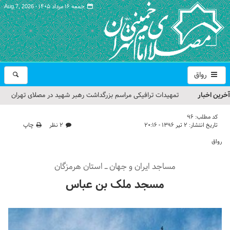
جمعه ۱۶ مرداد ۱۴۰۵ -
Aug 7, 2026
رواق
آخرین اخبار
تمهیدات ترافیکی مراسم بزرگداشت رهبر شهید در مصلای تهران
اعلام شد
کد مطلب:
96
تاریخ انتشار:
۲ تیر ۱۳۹۶ - ۲۰:۱۶
۲ نظر
چاپ
حجت‌الاسلام حاج علی‌اکبری؛ خطیب این هفته نماز جمعه تهران
رواق
مراسم بزرگداشت امام مجاهد شهید در مصلای تهران از سوی رهبر
مساجد ایران و جهان ـ استان هرمزگان
معظم انقلاب
مسجد ملک بن عباس
گزارش تصویری| مراسم نماز بر پیکر امام شهید انقلاب اسلامی ایران
گزارش تصویری| مراسم بزرگداشت آقای شهید ایران