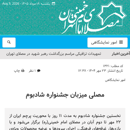
یکشنبه ۱۸ مرداد ۱۴۰۵ -
Aug 9, 2026
امور نمایشگاهی
آخرین اخبار
تمهیدات ترافیکی مراسم بزرگداشت رهبر شهید در مصلای تهران
اعلام شد
کد مطلب:
1321
تاریخ انتشار:
۲۳ مهر ۱۴۰۴ - ۱۲:۳۸
۱ نظر
چاپ
حجت‌الاسلام حاج علی‌اکبری؛ خطیب این هفته نماز جمعه تهران
امور نمایشگاهی
مراسم بزرگداشت امام مجاهد شهید در مصلای تهران از سوی رهبر
مصلی میزبان جشنواره شادبوم
معظم انقلاب
گزارش تصویری| مراسم نماز بر پیکر امام شهید انقلاب اسلامی ایران
نخستین جشنواره شادبوم به مدت ۱۱ روز با محوریت پرچم ایران از
گزارش تصویری| مراسم بزرگداشت آقای شهید ایران
۲۲ مهر تا دوم آبان در مصلای امام خمینی(ره) برگزار می‌شود و با
بازی‌ها، غرفه‌های فرهنگی، اجرای سرودها و عرضه‌ محصولات ویژه‌ی