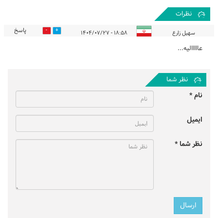
نظرات
پاسخ
1
3
سهیل زارع
۱۸:۵۸ - ۱۴۰۴/۰۷/۲۷
عااااالیه...
نظر شما
نام *
ایمیل
نظر شما *