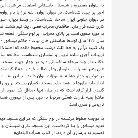
به عنوان مقصوره و شبستان تابستانی استفاده می‌شود. این ا
اخیر بر چیده شده‌است. در دیواره ایوان ‚ هم تراز با بام رو
در دیواره جنوبی ایوان ساخته شده‌است. در وسط دیواره جن
کاری شده قرار دارد. طاقنمای محراب فعلی ‚ یک نیم هشت ضلع
به دوره صفوی است بر بالای محراب ‚ بر لوح سنگی ‚ قطعه ش
سال ۱۱۲۶ ه. ق توسط عباسقلی خان بیات - حاکم نیشاب
یک کتیبه قرآنی به خط ثلث درشت محفوظ مانده که احتمالا از
تزیینات آجری ساده تزیین و نماسازی شده‌است. مطالعه ساخت 
حکایت از چند مرحله ساختمانی دارد در چهار جهت مسجد ‚ ش
علی رغم تعمیرات و بازسازی‌ها ‚ اصالت خود را حفظ کرده‌ان
در عرض و چهار دهانه به موازات ایوان دارند ‚ با این تفا
ابعاد پایه طاق‌ها در همه جای مسجد یکسان نیست. بر روی این
گنبدی قرار گرفته‌است که در میان آنها حداقل یک نمونه از
ظاهرا بقیه طاق‌ها همگی مربوط به دوره پس از تیموری هست
تاریخی و هنری است.
به موجب خطوط مرتسمه در لوح سنگی که در این مسجد دید
قدیم نیشابور را بنا کرده‌است. این مسجد دارای شبستان و ا
تصمیم به بازسازی آن دارند. از کتاب «مرآت البلدان»