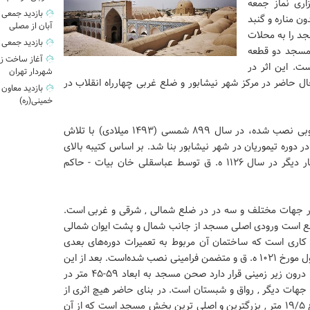
اری نماز جمعه
ر ایوانی دارای ۳ مدخل و بدون مناره و گنبد
آبان از مصلی
د را به محلات
بازدید جمعی 
 مسجد دو قطعه
آغاز ساخت زی
نصب شده است. این اثر در
شهردار تهران
 حاضر در مرکز شهر نیشابور و ضلع غربی چهارراه انقلاب در
بازدید معاون
خمینی(ره)
این مسجد بر اساس کتیبه تاریخی آن که بر روی ایوان جنوبی نصب شده، در سال ۸۹۹ شمسی (۱۴۹۳ میلادی) با تلاش
 دوره تیموریان در شهر نیشابور بنا شد. بر اساس کتیبه بالای
محراب ‚ در دوره شاه عباس صفوی بازسازی شده‌است. و بار دیگر در سال ۱۱۲۶ ه. ق توسط عباسقلی خان بیات - حاکم
در جهات مختلف و سه در در ضلع شمالی ‚ شرقی و غربی است.
د حدود ۷۰۸۳ و زیر بنای آن ۴۳۷۷ متر مربع است ورودی اصلی مسجد از جانب شمال و پشت ایوان شمالی
 کاری است که ساختمان آن مربوط به تعمیرات دوره‌های بعدی
است. بر دو طرف این سر در ‚ دو سنگ نبشته از شاه عباس اول مورخ ۱۰۲۱ ه. ق و متضمن فرامینی نصب شده‌است. بعد از این
ورودی ‚ هشتی واقع شده که در سمت چپ آن ‚ قبر بانی بنا درون زیر زمینی قرار دارد صحن مسجد به ابعاد ۵۹-۴۵ متر در
هات دیگر ‚ رواق و شبستان است. در بنای حاضر هیچ اثری از
ایوان‌های شرقی و غربی دیده نمی‌شود. ایوان جنوبی به ارتفاع ۱۹/۵ متر ‚ بزرگترین و اصلی ترین بخش مسجد است که از آن