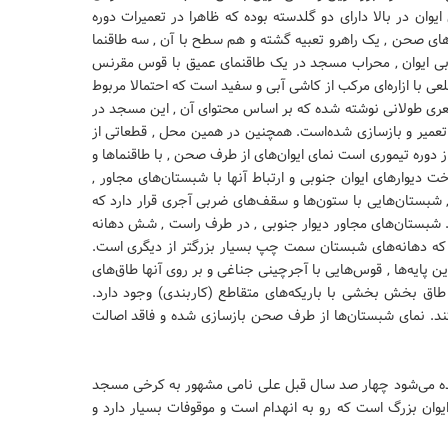
یوان در بالا دارای دو گلدسته بوده که ظاهرا در تعمیرات دوره
اق‌های صحن ‚ یک راهرو تعبیه گشته و هم سطح با آن ‚ سه طاقنما
وبی ایوان ‚ محراب مسجد در یک طاقنمای عمیق با قوس مقرنس
ی با ازاره‌ای مرکب از کاشی آبی و سفید است که احتمالا مربوط
عری طولانی نوشته شده که بر اساس محتوای آن ‚ این مسجد در
ور - تعمیر و بازسازی شده‌است. همچنین در همین محل ‚ قطعاتی از
 دوره تیموری است نمای ایوان‌های از طرف صحن ‚ با طاقنماها و
دیوارهای ایوان جنوبی و ارتباط آنها با شبستان‌های مجاور ‚
بستان‌هایی با ستون‌ها و سقف‌های ضربی آجری قرار دارد که
د. شبستان‌های مجاور دیوار جنوبی ‚ در طرف راست ‚ شش دهانه
وت که دهانه‌های شبستان سمت چپ بسیار بزرگتر از دیگری است.
 پایه‌ها ‚ قوس‌هایی با آجرچینی جناغی و بر روی آنها طاق‌های
 طاق بخش بخشی با باریکه‌های متقاطع (کاربندی) وجود دارد.
ند. نمای شبستان‌ها از طرف صحن بازسازی شده و فاقد اصالت
ه می‌شود چهار صد سال قبل علی نامی مشهور به کرخی مسجد
یوان بزرگ است که رو به انهدام است و موقوفات بسیار دارد و