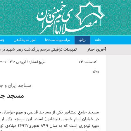
خانه
رواق
مراسم‌ومناسبت‌ها
امور نمایشگاهی
چند
آخرین اخبار
تمهیدات ترافیکی مراسم بزرگداشت رهبر شهید در م
حجت‌الاسلام حاج علی‌اکبری؛ خطیب این هفته نماز
کد مطلب:
73
تاریخ انتشار:
۱ فروردین ۱۳۹۰ - ۰۰:۰۱
مراسم بزرگداشت امام مجاهد شهید در مصلای تهران
رواق
گزارش تصویری| مراسم نماز بر پیکر امام شهید انقلا
مساجد ایران و جه
گزارش تصویری| مراسم بزرگداشت آقای شهید ایران
مسجد جام
مسجد جامع نیشابور یکی از مساجد قدیمی و مهم خراسان در
در خیابان امام خمینی (نیشابور) است. این مسجد یکی از ب
دوره تیموری است که به سال 