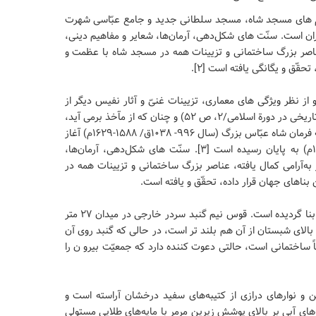
نام های مسجد شاه، مسجد سلطانی جدید و جامع عبّاسی شهرت
ان است. سنّت های شکل‌دهی، آرمان‌ها، شعایر و مفاهیم دینی،
، عناصر بزرگ ساختمانی و تزیینات همه در مسجد شاه با عظمت و
قّق و یگانگی یافته است [۲].
ز نظر ویژگی های معماری، تزیینات غنیّ و آثار نفیس دیگر از
برجسته ترین آثار معماری ایران است. (دایره المعارف بناهای تاریخی در دورة اسلامی/۲، ص ۵۲) و چنان که از مآخذ برمی آید،
بنای آن در سوّمین مرحله از اجرای طرح میدان نقش جهان به فرمان شاه عبّاس بزرگ (سال ۹۹۶- ۱۰۳۸ق/ ۱۵۸۸-۱۶۲۹م) آغاز
گردیده و در دورة شاه‌صفی (سال ۱۰۳۸-۱۰۵۲ق/ ۱۶۲۹-۱۶۴۲م) به پایان رسیده است [۳]. سنّت های شکل‌دهی، آرمان‌ها،
 به‌آرامی کمال یافته، عناصر بزرگ ساختمانی و تزیینات همه در
اهای جهان قرار داده، تحقّق و یافته است.
تمام مسجد دارای تناسبی شاهانه بوده و بر شالوده‌ای وسیع بنا گردیده است. قوس نیم گنبد سردر خارجی در میدان ۲۷ متر
در حدود ۳۳ متر است. مناره‌های بالای شبستان از آن هم بلند تر است، در حالی که گنبد روی آن
اً ساختمانی است، حالتی دعوت کننده دارد که جمعیّت بیرو ن را
ن و نوارهای درازی از کتیبه‌های سفید درخشان آراسته است و
ای آبی بر بالای پوشش زیرین مرمر با مایه‌های طلایی مستولی