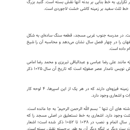
ور تکراری به خط بنایی بر بدنه آنها نقش بسته است. گنبد بزرگ
ی به خط ثلث سفید بر زمینه کاشی خشت لاجوردی است.
. در مدرسه جنوب غربی مسجد، قطعه سنگ ساده‌ای به شکل
ان را در چهار فصل سال نشان می‌دهد و محاسبه آن را شیخ
م داده است.
مانند علی رضا عباسی و عبدالباقی تبریزی و محمد رضا امامی
است. کتیبه سردر باشکوه مسجد به خطّ علیرضا عباسی خوش نویس نامدار عصر صفویّه است که تاریخ آن سال ۱۰۲۵ ذکر
اسپرهای طرفین در ورودی ۸ لوحه با نوشته‌هایی مشکی بر زمینه فیزوه‌ای دارند که در هر یک از این اسپرها، ۴ لوحه کار
ت و اشعاری وجود دارد.
‏های آن تنها " بسم الله الرحمن الرحیم" به جا مانده است.
ت وجود دارد. اشعاری به خط نستعلیق در اصلی مسجد را که
پوشش نقره و طلا دارد زینت بخشیده است؛ در این اشعار سال اتمام و نصب در ۱۰۳۸ تا ۱۰۵۲ ذکر شده است؛ اشعار
 و هشت بیت دیگر بر لنگه دیگر آن به طور برجسته نقش بسته است.