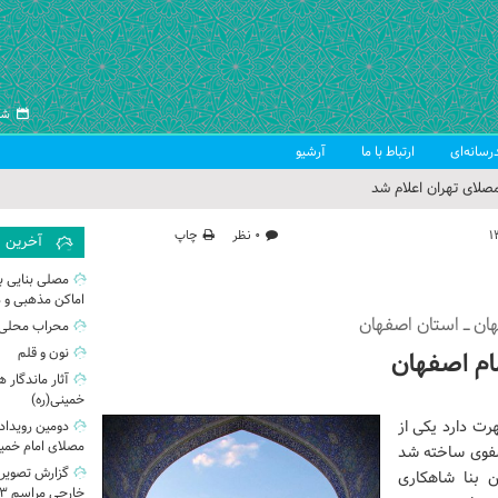
شنبه ۱۷
رسانه‌ای
ارتباط با ما
آرشیو
صلای تهران اعلام شد
 جمعه تهران
۰ نظر
چاپ
آخرین
 از سوی رهبر معظم انقلاب
مصلی بنایی ب
اماکن مذهبی و 
ب اسلامی ایران
ان ـ استان اصفهان
محراب محلی 
نون و قلم
م اصفهان
آثار ماندگار 
خمینی(ره)
ت دارد یکی از
دومین رویداد 
مصلای امام خمین
فوی ساخته شد
گزارش تصویری
ن بنا شاهکاری
خارجی مراسم ۱۳ آبان از مصلی