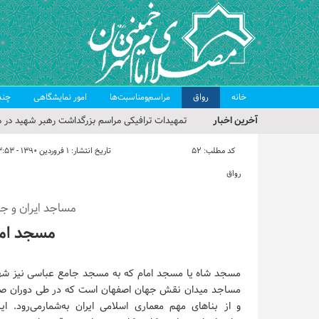
خانه
رواق
مراسم‌ومناسبت‌ها
امور نمایشگاهی
چند
آخرین اخبار
تمهیدات ترافیکی مراسم بزرگداشت رهبر شهید در م
حجت‌الاسلام حاج علی‌اکبری؛ خطیب این هفته نماز
کد مطلب:
52
تاریخ انتشار:
۱ فروردین ۱۳۹۰ - ۱۳:۵۳
مراسم بزرگداشت امام مجاهد شهید در مصلای تهران
رواق
گزارش تصویری| مراسم نماز بر پیکر امام شهید انقلا
مساجد ایران و جه
گزارش تصویری| مراسم بزرگداشت آقای شهید ایران
مسجد اما
مسجد شاه یا مسجد امام که به مسجد جامع عباسی نیز شهر
مساجد میدان نقش جهان اصفهان است که در طی دوران ص
و از بناهای مهم معماری اسلامی ایران به‌شمارمی‌رود. ای