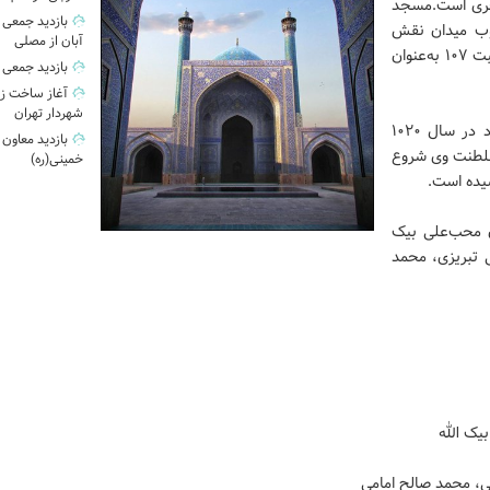
هجری است.مسجد
وب میدان نقش
آبان از مصلی
جهان واقع شده و این اثر در تاریخ ۱۵ دی ۱۳۱۰ با شمارهٔ ثبت ۱۰۷ به‌عنوان
بازدید جمعی 
آغاز ساخت زی
شهردار تهران
این مسجد که در ضلع جنوبی میدان نقش جهان قرار دارد در سال ۱۰۲۰
بازدید معاون
سلطنت وی شروع
خمینی(ره)
سیده است.
ن محب‌علی بیک
ی تبریزی، محمد
یک الله
ی، محمد صالح امامی