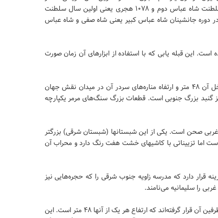
مسجد دیده می‌شود سال ۱۰۷۷ هجری یعنی آخرین سال سلطنت شاه عباس دوم و ۱۰۷۸ هجری یعنی اولین سال سلطنت
در دوره جانشینان شاه عباس کبیر یعنی شاه صفی و شاه عباس
ست. این قبله یابی که با استفاده از ابزارهای آن زمان صورت
ارتفاع گنبد عظیم مسجد شاه ۵۲ متر و ارتفاع مناره‏های داخل آن ۴۸ متر و ارتفاه مناره‌های سردر آن در میدان نقش جهان
ز گنبد بزرگ جنوبی است. قطعات بزرگ سنگ‌های مرمر یکپارچه
غربی صحن است. یکی از این شبستانها (شبستان شرقی) بزرگتر
است اما تزییناتی با کاشیهای خشت هفت رنگ دارد و محراب آن
ه قرار دارد که مدرسه زاویه جنوب شرقی را که حجره‌هایی نیز
بی را سلیمانیه می‌نامند.
ارتفاع ایوان بزرگ جنوبی مسجد ۳۳ متر است و دو مناره در طرفین آن قرار گرفته‌اند که ارتفاع هر یک از آنها ۴۸ متر است. این