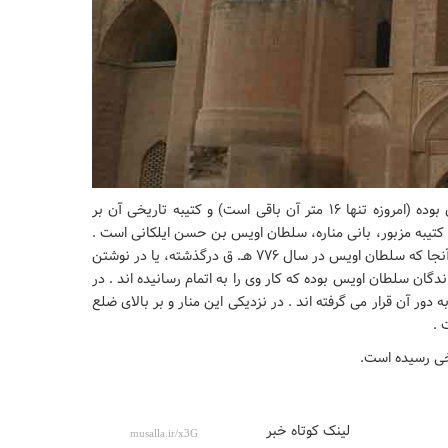
تا اواسط قرن دوازدهم هجری، ۲۶ متر از ارتفاع مناره برجای بوده (امروزه تنها ۱۶ متر آن باقی است) و کتیبه تاریخی آن بر
تیبه مزبور، بانی مناره، سلطان اویس بن حسن ایلکانی است .
مؤلف تذکره شوشتر، تاریخ کتیبه را ۸۲۲ هـ.ق خوانده ؛ اما از آنجا که سلطان اویس در سال ۷۷۶ هـ. ق درگذشته، یا در نوشتن
اندگان سلطان اویس بوده که کار وی را به اتمام رسانیده اند . در
 دور آن قرار می گرفته اند . در نزدیکی این منار و بر بالای ضلع
 .
.
لینک کوتاه خبر