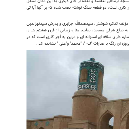
ما به بنای مسجد ارتباطی نداشته و بعضا از جای دیگری به این مکان منتقل
 کاری است، دو قطعه سنگ نوشته نصب شده که بر آنها آیا تی
لف تذکره شوشتر : سیدعبدالله جزایری و پدرش سیدنورالدین
 - قرار دارد . چسبیده به ضلع شرقی مسجد، بقایای مناره زیبایی از قرن هشتم هـ. ق
ره دارای ساقه ای استوانه ای و مزین به آجر کاری است که در
زه ای رنگ با عبارات "لله "، "محمد" و"علی " نشانده اند .