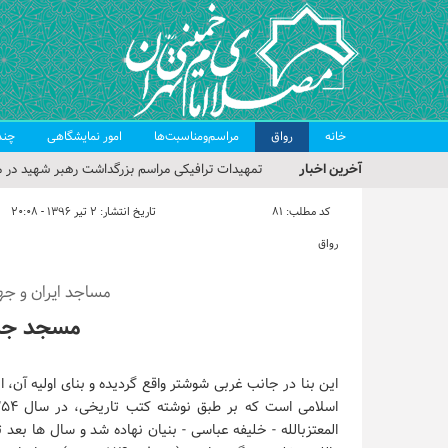
خانه
رواق
مراسم‌ومناسبت‌ها
امور نمایشگاهی
چند
آخرین اخبار
تمهیدات ترافیکی مراسم بزرگداشت رهبر شهید در م
حجت‌الاسلام حاج علی‌اکبری؛ خطیب این هفته نماز
کد مطلب:
81
تاریخ انتشار:
۲ تیر ۱۳۹۶ - ۲۰:۰۸
مراسم بزرگداشت امام مجاهد شهید در مصلای تهران
رواق
گزارش تصویری| مراسم نماز بر پیکر امام شهید انقلا
مساجد ایران و جه
گزارش تصویری| مراسم بزرگداشت آقای شهید ایران
مسجد جا
این بنا در جانب غربی شوشتر واقع گردیده و بنای اولیه آن، از 
المعتزبالله - خلیفه عباسی - بنیان نهاده شد و سال ها بعد