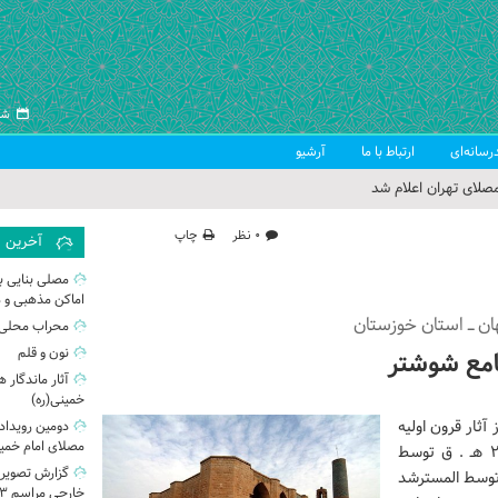
شنبه ۱۷
رسانه‌ای
ارتباط با ما
آرشیو
صلای تهران اعلام شد
 جمعه تهران
۰ نظر
چاپ
آخرین
 از سوی رهبر معظم انقلاب
مصلی بنایی ب
اماکن مذهبی و 
ب اسلامی ایران
ان ـ استان خوزستان
محراب محلی 
نون و قلم
مع شوشتر
آثار ماندگار 
خمینی(ره)
آثار قرون اولیه
دومین رویداد 
مصلای امام خمین
اسلامی است که بر طبق نوشته کتب تاریخی، در سال ۲۵۴ هـ . ق توسط
گزارش تصویری
 توسط المسترشد
خارجی مراسم ۱۳ آبان از مصلی