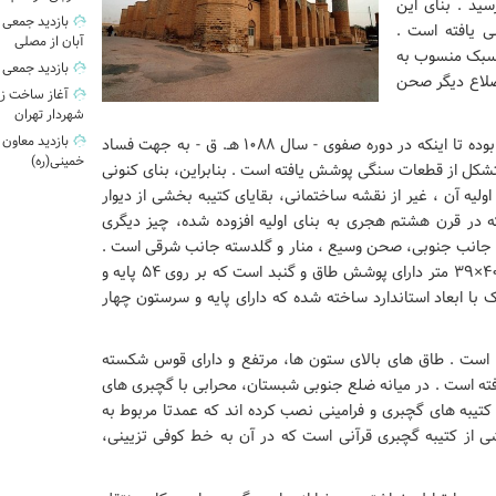
هـ. ق) به اتمام رسید . بنای این
 یافته است .
آبان از مصلی
 سبک منسوب به
بازدید جمعی 
ضلاع دیگر صحن
آغاز ساخت زی
شهردار تهران
بازدید معاون
با توجه به نوشته تذکره شوشتری، شبستان مسجد تیرپوش بوده تا اینکه در دوره صفوی - سال ۱۰۸۸ هـ. ق - به جهت فساد
خمینی(ره)
شکل از قطعات سنگی پوشش یافته است . بنابراین، بنای کنونی
اولیه آن ، غیر از نقشه ساختمانی، بقایای کتیبه بخشی از دیوار
ه در قرن هشتم هجری به بنای اولیه افزوده شده، چیز دیگری
جانب جنوبی، صحن وسیع ، منار و گلدسته جانب شرقی است .
بخش اصلی مسجد یا شبستان ستوندار جنوبی به ابعاد ۴۰/۲۶×۳۹ متر دارای پوشش طاق و گنبد است که بر روی ۵۴ پایه و
 با ابعاد استاندارد ساخته شده که دارای پایه و سرستون چهار
است . طاق های بالای ستون ها، مرتفع و دارای قوس شکسته
ته است . در میانه ضلع جنوبی شبستان، محرابی با گچبری های
تیبه های گچبری و فرامینی نصب کرده اند که عمدتا مربوط به
ی از کتیبه گچبری قرآنی است که در آن به خط کوفی تزیینی،