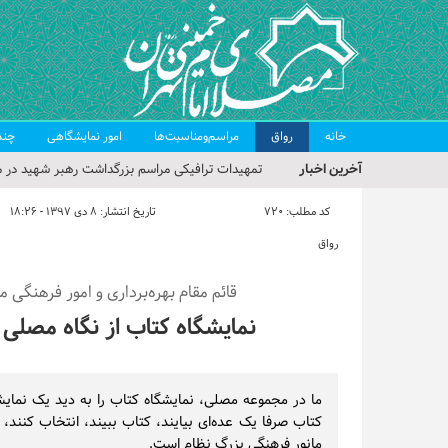
خانه
رواق
مراسم‌ومناسبت‌ها
امور نمایشگاهی
چند
آخرین اخبار
تمهیدات ترافیکی مراسم بزرگداشت رهبر شهید در م
حجت‌الاسلام حاج علی‌اکبری؛ خطیب این هفته نماز
کد مطلب:
720
تاریخ انتشار:
۸ دی ۱۳۹۷ - ۱۸:۲۶
مراسم بزرگداشت امام مجاهد شهید در مصلای تهران
رواق
گزارش تصویری| مراسم نماز بر پیکر امام شهید انقلا
قائم مقام بهره‌برداری و امور فرهنگی 
گزارش تصویری| مراسم بزرگداشت آقای شهید ایران
نمایشگاه کتاب از نگاه مصلی
ما در مجموعه مصلی، نمایشگاه کتاب را به دید یک نمایشگ
کتاب صرفا یک عده‌ای بیایند، کتاب ببیند، انتخاب کنند، 
مانور فرهنگی بزرگ نظام است.