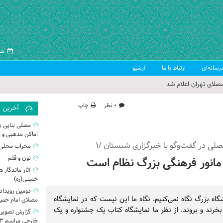
شنبه ۱۷
رسانه‌ای
ارتباط با ما
آرشیو
صلای تهران اعلام شد
 جمعه تهران
۰ نظر
چاپ
آخرین
 از سوی رهبر معظم انقلاب
مصلی بنایی ب
اماکن مذهبی و 
ب اسلامی ایران
مصلی در گفت‌وگو با خبرگزاری شبستان /۱
محراب محلی 
نون و قلم
 مانور فرهنگی بزرگ نظام است
آثار ماندگار 
خمینی(ره)
دومین رویداد 
اه بزرگ نگاه نمی‌کنیم. نگاه ما این نیست که در نمایشگاه
مصلای امام خمین
بخرند و بروند. از نظر ما نمایشگاه کتاب یک جشنواره و یک
گزارش تصویری
خارجی مراسم ۱۳ آبان از مصلی