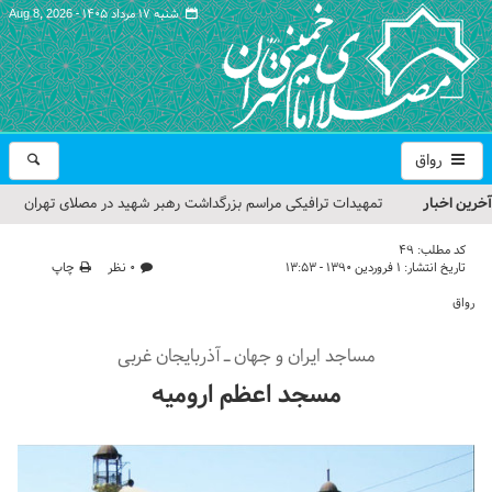
شنبه ۱۷ مرداد ۱۴۰۵ -
Aug 8, 2026
رواق
آخرین اخبار
تمهیدات ترافیکی مراسم بزرگداشت رهبر شهید در مصلای تهران
اعلام شد
کد مطلب:
49
تاریخ انتشار:
۱ فروردین ۱۳۹۰ - ۱۳:۵۳
۰ نظر
چاپ
حجت‌الاسلام حاج علی‌اکبری؛ خطیب این هفته نماز جمعه تهران
رواق
مراسم بزرگداشت امام مجاهد شهید در مصلای تهران از سوی رهبر
مساجد ایران و جهان ـ آذربایجان غربی
معظم انقلاب
مسجد اعظم ارومیه
گزارش تصویری| مراسم نماز بر پیکر امام شهید انقلاب اسلامی ایران
گزارش تصویری| مراسم بزرگداشت آقای شهید ایران