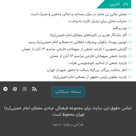
آخرین
مصلی بنایی بی مانند در میان مساجد و اماکن مذهبی و متبرک است
محراب محلی برای تبدیل کثرت به وحدت
نون و قلم
آثار ماندگار هنری در کتیبه‌های مصلای امام خمینی(ره)
دومین رویداد راهیان پیشرفت انقلابی به مصلای امام خمینی(ره) رسید
گزارش تصویری / بازدید جمعی از میهمانان خارجی مراسم ۱۳ آبان از مصلی
بازدید جمعی میهمانان خارجی مراسم ۱۳ آبان از مصلی
بازدید جمعی از اساتید خوشنویسی هرات
آغاز ساخت زیرگذر بزرگراه رسالت با حضور شهردار تهران
بازدید معاون رئیس جمهور از مصلای امام خمینی(ره)
نسخه دسکتاپ
تمامی حقوق این سایت برای مجموعه فرهنگی عبادی مصلای امام خمینی(ره)
تهران محفوظ است.
طراحی و تولید: نستوه