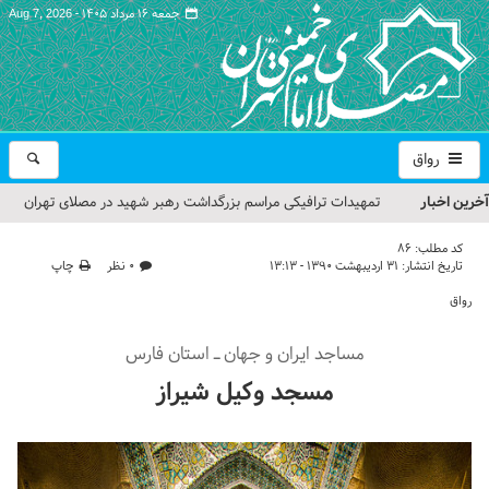
جمعه ۱۶ مرداد ۱۴۰۵ -
Aug 7, 2026
رواق
آخرین اخبار
تمهیدات ترافیکی مراسم بزرگداشت رهبر شهید در مصلای تهران
اعلام شد
کد مطلب:
86
تاریخ انتشار:
۳۱ اردیبهشت ۱۳۹۰ - ۱۳:۱۳
۰ نظر
چاپ
حجت‌الاسلام حاج علی‌اکبری؛ خطیب این هفته نماز جمعه تهران
رواق
مراسم بزرگداشت امام مجاهد شهید در مصلای تهران از سوی رهبر
مساجد ایران و جهان ـ استان فارس
معظم انقلاب
مسجد وکیل شیراز
گزارش تصویری| مراسم نماز بر پیکر امام شهید انقلاب اسلامی ایران
گزارش تصویری| مراسم بزرگداشت آقای شهید ایران