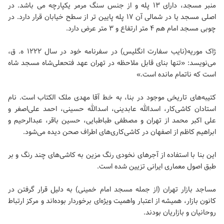
منبر مسجد، دارای ۱۳ پله و از جنس سنگ مرمر یکپارچه می باشد. در
اصلی مسجد یا در شمالی آن ۱۷ پله پایین تر از سطح خیابان قرار دارد. در
چوبی مسجد امام هم ۴ متر ارتفاع و ۳ متر عرض دارد.
ژاک موریه‌(نایب سفارت انگلیس) در سفرنامه خود در سال ۱۲۲۲ ه. ق،
می‌نویسد: «تنها بنای قابل ملاحظه در تهران عهد فتحعلی‌شاه مسجد شاه
است که ناتمام مانده است.»
کتیبه‌های تاریخی موجود در بنا، به خط آقا مهدی ملک الکتاب است. نام
استادان کاشی‌کار، اسدالله عابدینی، اسدالله حسینی، احمد علی‌اصغر و
علی اکبر محمد از تهران و مصطفی طباطبایی، حسین باقر، عبدالرحیم و
ابراهیم کاظم از اصفهان در کاشی‌کاری‌های اطراف صحن دیده می‌شود.
این بنا با استفاده از آجرهای نخودی رنگ مزین به کاشی‌های چند رنگ و بر
طبق اصول معماری ایرانی تزیین شده است.
مساجد بازار تهران (از جمله مسجد امام خمینی) به دلیل قرار گرفتن در
کانون بازار، همیشه از اعتبار واهمیت ویژه‌ای برخوردار بوده‌اند و مرکز ارتباط
روحانیان و بازاریان بودند.