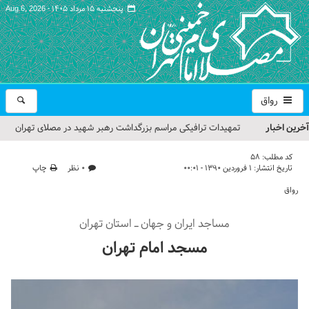
پنجشنبه ۱۵ مرداد ۱۴۰۵ -
Aug 6, 2026
رواق
آخرین اخبار
تمهیدات ترافیکی مراسم بزرگداشت رهبر شهید در مصلای تهران
اعلام شد
کد مطلب:
58
تاریخ انتشار:
۱ فروردین ۱۳۹۰ - ۰۰:۰۱
۰ نظر
چاپ
حجت‌الاسلام حاج علی‌اکبری؛ خطیب این هفته نماز جمعه تهران
رواق
مراسم بزرگداشت امام مجاهد شهید در مصلای تهران از سوی رهبر
مساجد ایران و جهان ـ استان تهران
معظم انقلاب
مسجد امام تهران
گزارش تصویری| مراسم نماز بر پیکر امام شهید انقلاب اسلامی ایران
گزارش تصویری| مراسم بزرگداشت آقای شهید ایران