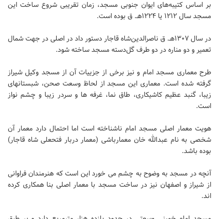
بر اساس کتیبه‌های ایوان جنوبی مسجد، زمان تقریبی شروع ساخت این
مسجد سال ۱۲۱۲ یا ۱۲۲۴هـ. ق بوده است.
در سال ۱۳۰۷هـ. ق ناصرالدین‌شاه قاجار دستور داد در اصلی در جهت شمال
تعمیر و دو مناره در دو طرف گل‌دسته مسجد ساخته شود.
طرح معماری مسجد امام و نیز برخی از جزییات آن از مسجد وکیل شیراز
گرفته شده است. معماری این مسجد از لحاظ وسعت صحن، شبستانهای
زیبا، گنبد عظیم کاشیکاری، طاق نما، غرفه ها و سردر زیبا و چشم نواز
است.
هویت معمار اصلی مسجد امام ناشناخته است اما احتمال دارد معمار آن
شخصی به نام عبدالله خان معمارباشی (معمار دربار فتحعلی شاه قاجار)
بوده باشد.
آنچه در مسجد به وضوح به چشم می خورد این است که هنرمندان فراوانی
از شیراز و اصفهان نیز در ساخت مسجد با معمار اصلی بنا همکاری کرده
اند.
مسجد امام خمینی وسعتی در حدود یازده هزار مترمربع دارد و بر طبق