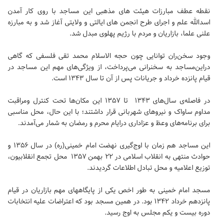
نقطه عطف مبارزات هیئت های مذهبی این مساجد با روی کار آمدن
اسدالله علم و اجرای طرح انجمن های ایالتی و ولایتی آغاز شد و به مبارزه
علنی علما، بازاریان و مردم با رژیم پهلوی مبدل شد.
وجود سخن‌ران توانایی چون حجه الاسلام محمد تقی فلسفی که گاهی
دراین‌مساجد به سخنرانی می‌پرداخت، از ویژگی‌های مهم این مساجد در
قیام پانزده خرداد و جریانات پس از آن تا سال ۱۳۴۳ است.
در فاصله‌ی سال‌های ۱۳۴۳ تا ۱۳۵۷ این مکان‌ها تحت کنترل ومراقبت
مداوم ساواک و نیروهای شهربانی قرار داشتند؛ با این حال، محل مناسبی
برای برنامه‌های وعظ و عزاداری درایام محرم و رمضان به شمار می‌آمدند.
این مساجد هم زمان با اوج‌گیری نهضت امام خمینی(ره) در سال ۱۳۵۶ و
حوادث منتهی ‌به انقلاب اسلامی در ۲۲ بهمن ۱۳۵۷ محل تجمع انقلابیون،
توزیع اعلامیه و محل تبادل اطلاعات گردیدند.
مسجد امام خمینی به طور اخص یکی از پایگاههای مهم بازاریان در قیام
پانزدهم خرداد ۱۳۴۲ بود. در همین مسجد بود که اعتراضات علیه انتخابات
دوره بیست و یکم مجلس به اوج رسید.