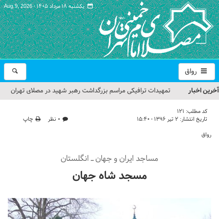
یکشنبه ۱۸ مرداد ۱۴۰۵ -
Aug 9, 2026
رواق
آخرین اخبار
تمهیدات ترافیکی مراسم بزرگداشت رهبر شهید در مصلای تهران
اعلام شد
کد مطلب:
121
تاریخ انتشار:
۲ تیر ۱۳۹۶ - ۱۵:۴۰
۰ نظر
چاپ
حجت‌الاسلام حاج علی‌اکبری؛ خطیب این هفته نماز جمعه تهران
رواق
مراسم بزرگداشت امام مجاهد شهید در مصلای تهران از سوی رهبر
مساجد ایران و جهان ـ انگلستان
معظم انقلاب
مسجد شاه جهان
گزارش تصویری| مراسم نماز بر پیکر امام شهید انقلاب اسلامی ایران
گزارش تصویری| مراسم بزرگداشت آقای شهید ایران