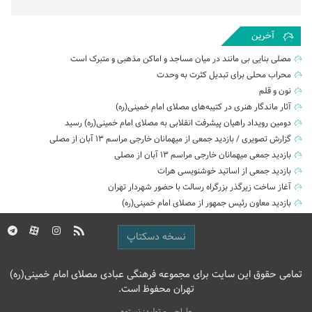
آخرین
مصلی بنایی بی مانند در میان مساجد و اماکن مذهبی و متبرک است
محراب محلی برای تبدیل کثرت به وحدت
نون و قلم
آثار ماندگار هنری در کتیبه‌های مصلای امام خمینی(ره)
دومین رویداد راهیان پیشرفت انقلابی به مصلای امام خمینی(ره) رسید
گزارش تصویری / بازدید جمعی از میهمانان خارجی مراسم ۱۳ آبان از مصلی
بازدید جمعی میهمانان خارجی مراسم ۱۳ آبان از مصلی
بازدید جمعی از اساتید خوشنویسی هرات
آغاز ساخت زیرگذر بزرگراه رسالت با حضور شهردار تهران
بازدید معاون رئیس جمهور از مصلای امام خمینی(ره)
نسخه دسکتاپ
تمامی حقوق این سایت برای مجموعه فرهنگی عبادی مصلای امام خمینی(ره)
تهران محفوظ است.
طراحی و تولید: نستوه