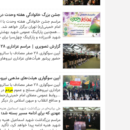
جشن بزرگ خانوادگی هفته وحدت در
امام خمینی(ره) تهران برگزار خواهد شد.
شهید قنبرزاده و پارکینگ چهل‌سرا برای
گزارش تصویری | مراسم عزاداری ۲۸ صفر نیروهای مسلح در مصلای امام خمینی(ره)
حضور پرشور هیأت‌های عزاداری نیروها
آیین سوگواری هیئت‌های مذهبی نیروهای مسلح 
آیین سوگواری ۲۸ صفر مصا
عزاداری نیروهای مسلح و عموم
مردم
در مصل
...روابط عمومی مصلای امام خمینی(رحمةا
و مدافع انقلاب و میهن اسلامی بار دیگر ع
طی بیانیه‌ای در بزرگداشت شهید اسماعیل هنیه
عهدی که برای ادامه مسیر بسته شد؛ 
مراسم بزرگداشت شهید اسماعیل هنیه با ت
شهید هنیه ادامه پیدا خواهد کرد، تأکید 