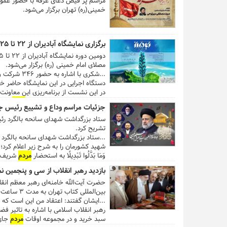
مراسم پر فیض دعای عرفه با حضور عمو
خمینی(ره) تهران برگزار می‌شود.
برگزاری نمایشگاه آبادیران از ۲۲ تا ۲۵ خرداد در مصلی
مصلای امام خمینی (ره) برگزار می‌شود.
دستگاه اجرایی در این نمایشگاه حاضر خو
در این نشست از برنامه‌ریزی این معاونت
گفت: بازیگران اصلی این حوزه
مردم
هستن
جزئیات مراسم وداع و تشییع رئیس جم
خاص یا شکاف طبقاتی مواجه خواهیم شد
ستاد بزرگداشت شهدای سانحه بالگرد رئی
تشریح کرد.
...ستاد بزرگداشت شهدای سانحه بالگرد 
شهید کشورمان را به شرح زیر اعلام کرد؛ بسم ربّ الشّ
وَمَا بَدَّلُوا تَبْدِیلًا به استحضار
مردم
شریف ای
اسلامی ایران، سید الشهداء خدمت حضر
بازدید رهبر انقلاب از سی و پنجمین نم
امام زمان(عج) و نایب عظیم‌الشأن ایشان
حضرت آیت‌الله خامنه‌ای رهبر معظم انق
آحاد ملت شهیدپرور ایران اسلامی برگزار
بین‌المللی کتاب تهران به مدت ۳ ساعت بازدید کردند.
مراسم اقامه نماز بر پیکر شهدا و تشییع
...ایشان گفتند: اعتقاد من این است که
گرامیداشت شهدا با حضور هیأت‌های عالی رتبه خارجی، چهارشنبه 
رهبر انقلاب اسلامی با اشاره به تاثیر ف
سبد خرید و در مجموعه اوقات
مردم
جای 
معاون حمل و نقل و ترافیک شهرداری تهر