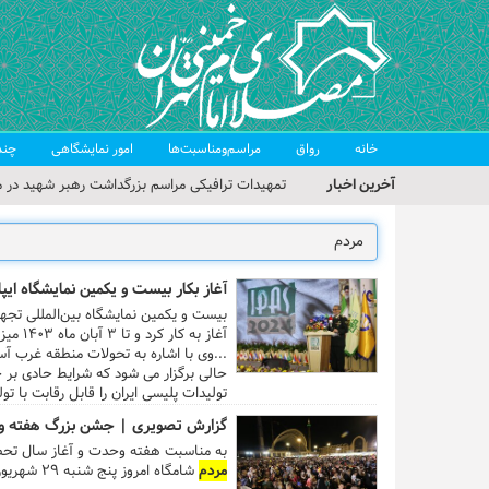
خانه
رواق
مراسم‌ومناسبت‌ها
امور نمایشگاهی
چند
آخرین اخبار
تمهیدات ترافیکی مراسم بزرگداشت رهبر شهید در م
حجت‌الاسلام حاج علی‌اکبری؛ خطیب این هفته نماز
مراسم بزرگداشت امام مجاهد شهید در مصلای تهران
آغاز بکار بیست و یکمین نمایشگاه ایپاس با حضور ۲۲۲ شرکت فعال در حوز
گزارش تصویری| مراسم نماز بر پیکر امام شهید انقلا
آغاز به کار کرد و تا ۳ آبان ماه ۱۴۰۳ میزبان علاقمندان است.
گزارش تصویری| مراسم بزرگداشت آقای شهید ایران
...وی با اشاره به تحولات منطقه غرب آس
حالی برگزار می شود که شرایط حادی بر خ
تولیدات پلیسی ایران را قابل رقابت با 
محور بودن پلیس است. ...
گزارش تصویری | جشن بزرگ هفته 
به مناسبت هفته وحدت و آغاز سال تحص
مردم
شامگاه امروز پنج شنبه ۲۹ شهریور ماه ۱۴۰۳ در مصلای امام خمینی (ره) برگزار شد.