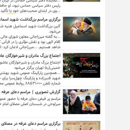
...نماینده دفتر سیاسی حماس در ایران ا
رئیس دفتر سیاسی حماس نبود، او حافظ 
...وی در ابتدای صحبت‌های خود با تأکی
هنیه، خط ملت فلسطین، خط
مردم
و شهدای 
برگزاری مراسم بزرگداشت شهید اسماع
می‌شود.
...به گفته میرزاجانی معاون شورای عال
کلام الهی بود و نقش مؤثری را در قرآنی 
شاهد هستیم. ...میرزاجانی اذعان کرد: ای
سخنرانی برخی شخصیت‌های محور مقاومت و 
اجتماع بزرگ مادران و شیرخوارگان عاشورایی ۶ محرم الحرام در مصلای ام
گسترده خود در این محفل قرآنی، رسم میهم
خمینی(ره) تهران برگزار می‌شود
شهید قنبرزاده و پارکینگ چهل‌سرا برای
شماره تلفن ۵۳۱۰۰۰
نمایند. ...
گزارش تصویری | مراسم دعای عرفه
مراسم پر فیض دعای عرفه با حضور عمو
میرلوحی در شبستان اصلی مصلای امام خمی
برگزاری مراسم دعای عرفه در مصلای ا