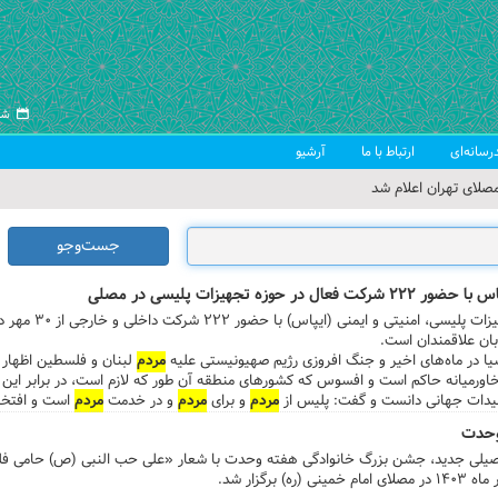
شنبه ۱۷
رسانه‌ای
ارتباط با ما
آرشیو
صلای تهران اعلام شد
 جمعه تهران
جست‌وجو
 از سوی رهبر معظم انقلاب
ه تجهیزات پلیسی در مصلی
ب اسلامی ایران
بیست و یکمین نمایشگاه بین‌ا
یا در ماه‌های اخیر و جنگ افروزی رژیم صهیونیستی علیه
مردم
لبنان و فلسطین اظهار 
اورمیانه حاکم است و افسوس که کشورهای منطقه آن طور که لازم است، در برابر این ظل
تولیدات جهانی دانست و گفت: پلیس از
مردم
و برای
مردم
و در خدمت
مردم
است و افتخا
وحدت
یلی جدید، جشن بزرگ خانوادگی هفته وحدت با شعار «علی حب النبی (ص) حامی فل