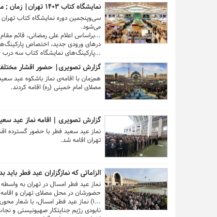
اسلامی باید به کسانی که در کار نشر و ت
وداع
مردم
با شهدای گرانقدر خدمت خبر د
نمایشگاه کتاب ۱۴۰۳ تهران| زمان ; مکان ساعت کاری + بن و تخفیف
مهم دیگر این است که فعالان فضای مجازی،
بزرگداشت ایشان در مصلای تهران ساعت خدمت ر
می‌شود.
...براساس اعلام علی رمضانی، قائم مقام
درهای ورودی جدید، اختصاص پارکینگ‌ها
...پارکینگ‌های نمایشگاه کتاب سه درب 
۱۱ و ۴ است‌؛ بنابراین از همه جهت‌های نمایشگاه ورود نفری و خودرویی وجود دارد. ...
گزارش تصویری| حضور اقشار مختل
هم‌زمان با اقامه‌ی نماز باشکوه عید سعی
مصلای امام خمینی (ره) اقامه کردند.
گزارش تصویری | اقامه نماز عید سعی
نماز عید سعید فطر با حضور گسترده اق
تهران اقامه شد.
الزاماتی که نمازگزاران عید فطر باید بد
نماز عید فطر امسال در تهران به واسطه
حضورشان در محل مصلای تهران و اقامه نماز
...۱) نماز عید فطر امسال، با شعار
نابودی رژیم جنایتکار صهیونیستی و نجا