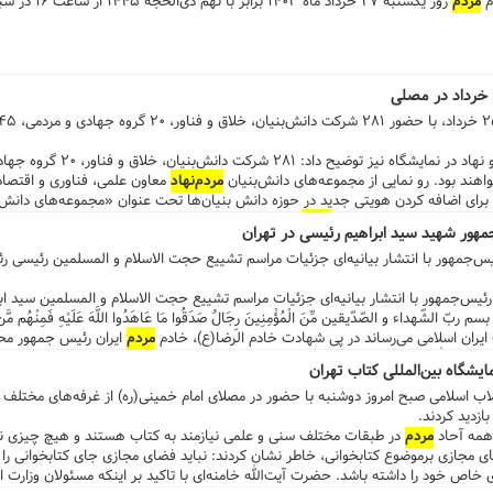
م
مردم
روز یکشنبه ۲۷ خرداد
اهند بود. رو نمایی از مجموعه‌های دانش‌بنیان
مردم‌نهاد
معاون علمی، فناوری و اقتصاد
 برای اضافه کردن هویتی جدید در حوزه دانش‌ بنیان‌ها تحت عنوان «مجموعه‌های دانش‌
د. ...به گفته وی با حضور
مردم
اقتصاد دانش‌بنیان شکل خواهد گرفت، چراکه در غیر
هور شهید سید ابراهیم رئیسی در تهران
. ...
س‌جمهور با انتشار بیانیه‌ای جزئیات مراسم تشییع حجت الاسلام و المسلمین رئیسی ر
رئیس‌جمهور با انتشار بیانیه‌ای جزئیات مراسم تشییع حجت الاسلام و المسلمین سید ا
هداء و الصّدّیقین مِّنَ الْمُؤْمِنِینَ رِجَالٌ صَدَقُوا مَا عَاهَدُوا اللَّهَ عَلَیْهِ فَمِنْهُم مَّن قَضَ
ران اسلامی می‌رساند در پی شهادت خادم الرضا(ع)، خادم
مردم
ایران رئیس جمهور مح
ت آیت الله رئیسی و همراهان گران‌قدر ایشان در سانحه هوایی روز یکشنبه، ضمن 
ایشگاه بین‌المللی کتاب تهران
 حضرت آیت الله خامنه‌ای، برنامه برگزاری مراسم بزرگداشت و تشییع پیکر این شهدای ع
لاب اسلامی صبح امروز دوشنبه با حضور در مصلای امام خمینی(ره) از غرفه‌های مختلف
 خواهد شد: مراسم وداع
مردم
با پیکر
 با حضور عموم
مردم
در تهران، چهارشنبه ساعت ۷:۳۰ صبح از دانشگاه تهرا
 همه آحاد
مردم
در طبقات مختلف سنی و علمی نیازمند به کتاب هستند و هیچ چیزی نمی‌
ساعت ۱۶:۰۰ نکات حائز اهمیت که به جهت تسهیل حضور
م
ضای مجازی برموضوع کتابخوانی، خاطر نشان کردند: نباید فضای مجازی جای کتابخوانی را ب
جمهور شهید در هیات دولت تصمیم گیری شد به شرح ذیل است: ️ روز چهارشنبه ۲ خرداد ماه در
خاص خود را داشته باشد. حضرت آیت‌الله خامنه‌ای با تاکید بر اینکه مسئولان وزارت ا
ان ضمن تسلیت حادثه ناگوار شهادت رئیس جمهور و هیات همراه از تمهیدات این معاو