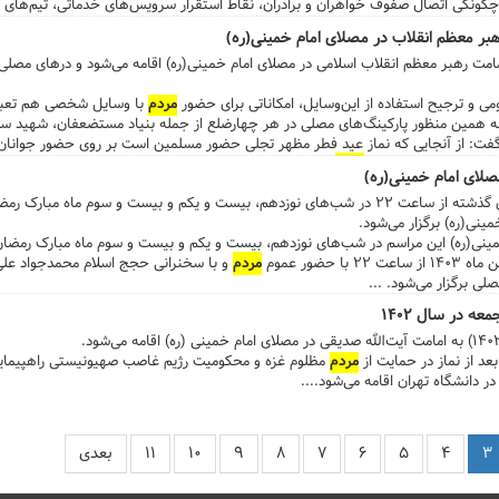
چگونگی اتصال صفوف خواهران و برادران، نقاط استقرار سرویس‌های خدماتی، تیم‌های ر
های ترافیکی و برنامه‌های متنوع و جذاب جانبی، در قالب موشن‌گرافی، عکس و متن
هبر معظم انقلاب در مصلای امام خمینی(ره)
 • eitaa.com/namazjomeh_tehran • rubika.ir/shabake_emamat • namazjomeh.ir/fetr • Musalla.ir •
د فطر، ساعت ۸ صبح به امامت رهبر معظم انقلاب اسلامی در مصلای امام خمینی(ره) اقامه می‌شود و درهای م
صبح اقامه خواهد شد و در عین حال، تجربه سال‌های گذشته نشان می‌دهد که
ومی و ترجیح استفاده از این‌وسایل، امکاناتی برای حضور
مردم
با وسایل شخصی هم تعبیه
 دشواری زیادی همراه بوده و حتی غیر ممکن می‌باشد. ...
 همین‌ منظور پارکینگ‌های مصلی در هر چهارضلع از جمله بنیاد مستضعفان، شهید سلیم
فت: از آنجایی که نماز عید فطر مظهر تجلی حضور مسلمین است بر روی حضور جوانان و 
ر و سجاده و زیراندازه
مردم
به همراه خود بیاورند و از آوردن وسایل اضافه مثل ساک و
صلای امام خمینی(ره)
مراسم احیای لیالی قدر همچون سال‌های گذشته از ساعت ۲۲ در شب‌های نوزدهم، بیست و یکم و بیست و سو
ینی(ره) برگزار می‌شود.
مینی(ره) این مراسم در شب‌های نوزدهم، بیست و یکم و بیست و سوم ماه مبارک رمضا
مردم
و با سخنرانی حجج اسلام محمدجواد عل
ی برگزار می‌شود. ...
 در سال ۱۴۰۲
عد از نماز در حمایت از
مردم
مظلوم غزه و محکومیت رژیم غاصب صهیونیستی راهپیمایی
در دانشگاه تهران اقامه می‌شود....
۳
۴
۵
۶
۷
۸
۹
۱۰
۱۱
بعدی