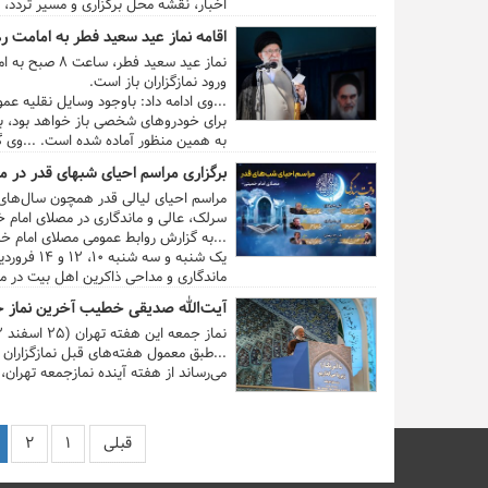
اخبار، نقشه محل برگزاری و مسیر تردد، 
پارک خودروهای شخصی و جمعی، محدودیت‌
اقامه نماز عید سعید فطر به امامت ر
زیر تقدیم شده است:
نماز عید سعی
ورود نمازگزاران باز است.
...وی ادامه داد: باوجود وسایل نقلیه عم
نماز، به دلیل تراکم جمعیت و ترافیک، با
برای خودروهای شخصی باز خواهد بود، به
به همین منظور آماده شده است. ...وی گ
اصلی برای روزه اولی‌ها خواهیم داشت. مه
برگزاری مراسم احیای شبهای قدر در م
درنماز رقم بخورد. ...
سرلک، عالی و ماندگاری در مصلای امام خم
...به گزارش روابط عمومی مصلای امام خ
یک شنبه و سه شنبه ۱۰، ۱۲ و ۱۴ فروردین ماه ۱۴۰۳ از ساعت ۲۲ با حضور عموم
ماندگاری و مداحی ذاکرین اهل بیت در مصل
آیت‌الله صدیقی خطیب آخرین نماز جمعه
نماز جمعه این هفته تهران (۲۵ اسفند ۱۴۰۲) به امامت آیت‌الله صدیقی در مصلای امام خمینی (ره) اقامه می‌شود.
...طبق معمول هفته‌های قبل نمازگزاران ب
می‌رساند از هفته آینده نمازجمعه تهران، 
قبلی
۱
۲