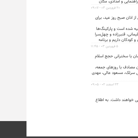
اهنمایی و امدادی، مکان
، در فضای مجازی به نشانی
۲۰ فروردین ۰۳ - ۰۹:۰۷
صلی از اذان صبح روز عید، برای
https://eitaa.com/Musalla ۳) درب‌های مصلی پس از نماز صبح باز می‌شود و برنامه‌های جایگاه، از ساعت ۷ صبح آغاز خواهد شد. ۴) نماز در ساعت ۸
 پس از ساعت ۷:۳۰ دقیقه، امکان ورود به محدوده مصلی و اتصال به صفوف
 شده است و پارکینگ‌ها
انی، قنبرزاده و چهل‌سرا
کودکان داریم و برنامه
 سبد پرهیز کنند تا سهولت
۵ فروردین ۰۳ - ۱۱:۴۵
م ماه مبارک رمضان با سخنرانی حجج اسلام
ن مصادف با روزهای جمعه،
ی سرلک، مسعود عالی، مهدی
۲۳ اسفند ۰۲ - ۰۹:۰۵
 خواهند داشت. به اطلاع