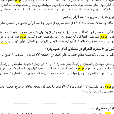
ظهار کرد: تجارت شهید اسماعیل هنیه با خدا، عبادت، جهاد و دفاع از
مردم
مظلوم فلسط
قرآن بود، امام مسجد بود، شخصیت سیاسی و دیپلماسی بود، او شخصیت دانشگاهی و 
د بر اینکه بهترین مراسمی که می‌شد برای شهید اسماعیل هنیه برگزار کرد همین مجل
فلسطین که تعداد آنها در جنایت اخیر به بیش از ۴۰ هزار نفر رسیده است، همان خط قرآن است. ...
یل هنیه از سوی جامعه قرآنی کشور
آئین بزرگداشت شهید اسماعیل هنیه شامگاه جمعه ۱۹ مرداد ماه ۱۴۰۳ از نماز مغرب از سوی جامعه قرآنی کش
ی قرآن: علاوه بر این که آقای اسماعیل هنیه یکی از رهبران شاخص محور مقاومت بود،
کردن
مردم
فلسطین ایفا کرد که نمود آن را در مقاومت خیره کننده
مردم
غزه در برابر 
ن جلسه، با محوریت تلاوت قرآن توسط اساتید و قاریان بین‌المللی قرآن کریم برگزار می‌ش
سایر برنامه‌های قرآنی بهره‌مند خواهیم بود. وی ابراز امیدواری کرد که عموم
مردم
ش
ام خمینی(ره)
ان نوازی را در قبال میهمان عزیزِ شهید خود به جا آورند. ...
اجتماع بزرگ مادران و شیرخوارگان عاشورای
 خدمات‌رسانی به عموم
مردم
در نظر گرفته شده است. خبرنگاران و عکاسان خانم برای پو
۸۸ روابط عمومی مصلی تماس گرفته و یا در روز مراسم با مراجعه به محل ستاد خبری درب شمار یک 
م
مردم
روز یکشنبه ۲۷ خرداد ماه ۱۴۰۳ برابر با 
نی(ره) تهران برگزار شد.
مام خمینی(ره)