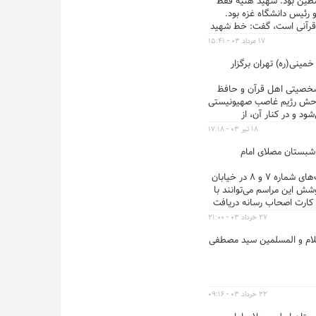
ین بود. شهید هنیه فقط
رئیس دانشگاه غزه بود.
س قرآنی است، گفت: خط شهید
۱۷ مرداد ۰۳ - ۱۵:۴۱
ور در مصلای امام خمینی(ره) تهران برگزار
 شخصیتی اهل قرآن و حافظ
توحش رژیم غاصب صهیونیستی
ود و در کنار آن، از
ریف تهران با حضور
۱۸ تیر ۰۳ - ۱۷:۱۸
ی و آیین بزرگداشت مقام حضرت علی اصغر(ع) جمعه ۲۲ تیرماه از ساعت ۸ صبح در شبستان مصلای امام
...همچنین پارکینگ عمومی شهید بهشتی نبش خیابان پاکستان، پارکینگ‌های شماره ۱۹ و ۲۰ در بزرگراه شهید سلیمانی، پارکینگ‌های شماره ۷ و ۸ در خیابان
شش این مراسم می‌توانند با
مصلی کارت اصحاب رسانه دریافت
۲۷ خرداد ۰۳ - ۲۱:۰۰
نهم ذی‌الحجه ۱۴۴۵ با نواح حجت الاسلام و المسلمین سید مصطفی
۲۲ خرداد ۰۳ - ۰۹:۱۶