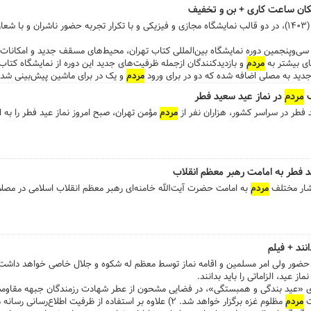
ولید کتاب فعال هستند کمک کنند، افزودند: البته در این بخش کمک‌هایی می‌شود و این رون
اد و گفت: به دنبال شهادت سید ابراهیم رئیسی، رئیس جمهور و همراهان ایشان و برگ
 ترویج کتاب و کتابخوانی را از جمله وظایف خود بدانند. ...
سانی ناوگان حمل ونقل عمومی پایتخت تا ساعت ۲۴ تمدید شد. ...
سی‌وپنجمین دوره نمایشگاه کتاب تهران (1403)، در دو قالب نمایشگاه مجازی و فیزیکی و با تکرار تجربه حضور ناشرا
 سی‌وپنجمین دوره نمایشگاه بین‌المللی کتاب تهران، محیط‌های مسقف جدید و امکانات
ی بیشتر به
مردم
و بازدیدکنندگان ازجمله ظرفیت‌های جدید این دوره از نمایشگاه کت
جدید به مصلی اضافه شده که دو در برای ورود
مردم
ف
مردم
در نماز عید سعید فطر
د فطر در سراسر کشور، هزاران نفر از
مردم
مؤمن تهران، صبح امروز نماز عید فطر را به ا
د فطر به امامت رهبر معظم انقلاب
شار مختلف
مردم
به امامت حضرت آیت‌الله خامنه‌ای رهبر معظم انقلاب اسلامی در مصلا
انند + فیلم
 حضور ولی امر مسلمین و اقامه نماز توسط معظم له شکوه و جلال خاصی خواهد داشت، ا
 عید، الزاماتی را باید بدانند.
 محوری «عید بندگی و همبستگی»، در فضایی مشحون از عطر شهادت رزمندگان جبهه مقاوم
ت
مردم
مظلوم غزه برگزار خواهد شد. ۲) علاوه بر استفاده از ظرفیت اطلاع‌رس