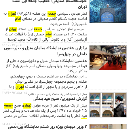
حجت‌الاسلام صدیقی؛ خطیب جمعه این هفته
...یادآور می‌شود شروع خطبه‌ها ساعت ۱۲:۵۴ و اذان
تهران
ظهر به افق
تهران
۱۳:۰۹ است. ...
نماز عبادی ـ سیاسی
جمعه
این هفته (8تیر97)
تهران
به
امامت حجت‌الاسلام کاظم صدیقی در مصلای
امام
خمینی(ره) اقامه می‌شود.
...مراسم نماز عبادی ـ سیاسی
جمعه
این هفته
تهران
از
ساعت 11:30 در مصلای
امام
خمینی (ره) با قرائت زیارت
آل‌یاسین آغاز و با تلاوت آیاتی از کلام‌الله مجید توسط
مهدی غلام‌نژاد، قاری ممتاز کشورمان، ادامه می‌یابد.
۴ تیر ۹۷ - ۱۵:۱۰
برگزاری هفتمین نمایشگاه مبلمان منزل و دکوراسیون
...یادآور می‌شود شروع خطبه‌ها ساعت ۱۲:53 و اذان
داخلی در چهل‌سرا
ظهر به افق
تهران
13:08 است. ...
هفتمین نمایشگاه مبلمان منزل و دکوراسیون داخلی از
فردا در مجموعه چهل‌سرای مصلای امام خمینی(ره) آغاز
به کار می‌کند.
...این نمایشگاه در سراهای بیست و دوم، چهاردهم،
هفتم و پنجم مجموعه چهل‌سرا، در فضایی بیش
از ۱۰هزار مترمربع و با مجوز از اتاق اصناف
تهران
و با
شعار «ایرانی کالای ایرانی بخر» برپا می‌شود. در هفتمین
۲۵ خرداد ۹۷ - ۱۲:۳۶
نماز عیدسعیدفطر به امامت رهبر معظم انقلاب اقامه شد
دوره از نمایشگاه مبلمان منزل و دکوراسیون داخلی، ۱۱۰
گزارش تصویری/ صبح عید بندگی
تولیدکننده و صادر کننده معتبر و دارای پروانه کسب
بیش از یک میلیون نفر از مردم مؤمن
تهران
، صبح
جمعه
تولیدی صنعت مبل، دکوراسیون و فرش حاضر خواهند
۲۵ خرداد ماه ۱۳۹۷ پس از یک ماه عبادت و بندگی، نماز
بود. ...علاقه‌مندان برای بازدید از این نمایشگاه می‌توانند
عید فطر را به امامت رهبرمعظم انقلاب اسلامی در مصلی
به مدت ۵ روز از پنجم تا نهم تیرماه، در روزهای عادی از
امام
خمینی (ره) اقامه کردند.
ساعت ۱۱ تا ۲۱ و در روز
جمعه
از ساعت ۱۴ تا ۲۱ به
۵ خرداد ۹۷ - ۱۵:۵۸
۲ وزیر میهمان ویژه روز ششم نمایشگاه بین‌المللی
مجموعه چهل‌سرا در ضلع جنوبی مصلای
امام
خمینی(ره)