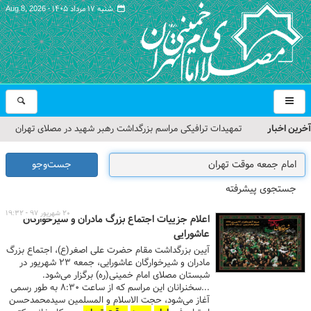
شنبه ۱۷ مرداد ۱۴۰۵ -
Aug 8, 2026
آخرین اخبار
تمهیدات ترافیکی مراسم بزرگداشت رهبر شهید در مصلای تهران
اعلام شد
جست‌وجو
حجت‌الاسلام حاج علی‌اکبری؛ خطیب این هفته نماز جمعه تهران
جستجوی پیشرفته
مراسم بزرگداشت امام مجاهد شهید در مصلای تهران از سوی رهبر
۲۰ شهریور ۹۷ - ۱۹:۳۲
اعلام جزییات اجتماع بزرگ مادران و شیرخوارگان
معظم انقلاب
عاشورایی
آیین بزرگداشت مقام حضرت علی اصغر(ع)، اجتماع بزرگ
گزارش تصویری| مراسم نماز بر پیکر امام شهید انقلاب اسلامی ایران
مادران و شیرخوارگان عاشورایی، جمعه ۲۳ شهریور در
شبستان مصلای امام خمینی(ره) برگزار می‌شود.
گزارش تصویری| مراسم بزرگداشت آقای شهید ایران
...سخنرانان این مراسم که از ساعت ۸:۳۰ به طور رسمی
آغاز می‌شود، حجت الاسلام و المسلمین سیدمحمدحسن