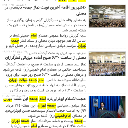
صحرای عرفات نزد خداوند متعال، روز عرفه را روز آموزش
۳ شهریور ۹۷ - ۱۶:۲۱
۱۶شهریور اقامه آخرین نوبت نماز جمعه تابستان در
چگونگی گفتگو با آفریدگار عالم هستی دانست و گفت:
مصلی
خداوند دوست دارد که انسان و بنده‌ی صالح او با معلم و
مربی خویش، گفتگو نماید. ...
امام
جمعه
موقت
تهران
در
به منظور رفاه حال نمازگزاران گرامی، زمان برگزاری نماز
تبیین مقام مربی‌گری خداوند متعال برای بندگان خود،
جمعه در مصلای امام خمینی(ره) در فصل تابستان یک
بیان داشت: به شما خانم‌ها و آقایان عرض کنم اگر
هفته تمدید شد.
انسان با قدم بندگی حرکت کرد، همه حوادث برای او خیر
...به گزارش روابط عمومی مصلای
امام
خمینی(ره)، بر
است. ...
اساس تفاهم موجود میان مصلی و ستاد نماز
جمعه
تهران
، مراسم عبادی سیاسی نمازجمعه، در فصل گرم و
سرد سال(۶/۵ ماه از سال)، در محل شبستان مصلی
۲۹ مرداد ۹۷ - ۰۸:۳۷
نماز عید سعید قربان به امامت آیت‌الله خاتمی اقامه می‌شود
برگزار می‌شود. با توجه به گرمای هوا و ضرورت
مصلی از ساعت ۶:۳۰ صبح آماده میزبانی نمازگزاران
خدمات‌رسانی بهتر به نمازگزاران، که همیشه مدنظر
نماز عید سعید قربان، ساعت ۸ صبح، به امامت آیت‌الله
مدیریت مصلی بوده است و علی رغم اطلاع‌رسانی انجام
سیداحمد خاتمی در مصلای امام خمینی(ره) اقامه می‌شود
شده قبلی، مصلای
امام
خمینی(ره)
جمعه
۱۶ شهریور نیز
و درهای مصلی از ساعت ۶:۳۰ صبح روز عید، برای ورود
میزبان نمازگزاران نماز
جمعه
خواهد بود. سایر موارد
نمازگزاران باز است.
...آیت‌الله سیداحمد خاتمی،
امام
جمعه
موقت
تهران
،
درباره برگزاری نماز
جمعه
، طبق روال سابق، از سوی ستاد
پس از اقامه نماز، به ایراد خطبه می‌پردازد. درهای مصلی
نماز
جمعه
تهران
اعلام می‌شود....
از ساعت ۶:۳۰ برای ورود باز است و در زمان برگزاری
مراسم، شهروندان می‌توانند برای عبور و مرور، از
۲۴ مرداد ۹۷ - ۱۱:۰۵
حجت‌الاسلام ابوترابی‌فرد
امام
جمعه
این هفته
تهران
ورودی‌های‌ شماره ۱۷، ۱۹ و ۲۰ در بزرگراه رسالت،
نماز عبادی ـ سیاسی
جمعه
تهران
، این هفته (۲۶ مرداد
ورودی‌های‌ شماره ۷، ۱۲ و ۱۵ در خیابان شهید قنبرزاده و
۹۷) به امامت حجت‌الاسلام سیدمحمدحسن ابوترابی‌فرد
ورودی‌های‌ شماره ۱ و ۳ در خیابان شهید بهشتی،
در مصلای
امام‌خمینی
(ره) اقامه می‌شود.
استفاده کنند. ...همچنین ۲ ایستگاه مصلی و شهید
...
جمعه
بیست و ششم مردادماه، نماز
جمعه
تهران
از
بهشتی در خطوط یک و سه متروی
تهران
، در ضلع شمال
ساعت ۱۱:۴۵ در شبستان مصلای
امام
خمینی(ره) با
و جنوب مصلای
امام
خمینی(ره) خدمات رسانی می‌کنند.