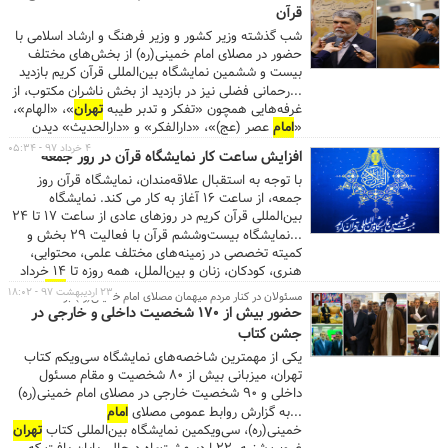
قرآن
واقع در خیابان شهید بهشتی نرسیده به خیابان شهید
مفتح مراجعه نمایند. ...
شب گذشته وزیر کشور و وزیر فرهنگ و ارشاد اسلامی با
حضور در مصلای امام خمینی(ره) از بخش‌های مختلف
بیست و ششمین نمایشگاه بین‌المللی قرآن کریم بازدید
کردند.
...رحمانی فضلی نیز در بازدید از بخش ناشران مکتوب، از
غرفه‌هایی همچون «تفکر و تدبر طیبه
تهران
»، «الهام»،
«
امام
عصر (عج)»، «دارالفکر» و «دارالحدیث» دیدن
کرد. همچنین سید عباس صالحی در جریان بازدید از
۴ خرداد ۹۷ - ۰۵:۳۴
افزایش ساعت کار نمایشگاه قرآن در روز جمعه
بخش دیجیتال و موسسات قرآنی، بخش کودک، بخش
با توجه به استقبال علاقه‌مندان، نمایشگاه قرآن روز
هنری و بخش عفاف و حجاب، دقایقی با مسئولان
جمعه، از ساعت ۱۶ آغاز به کار می کند. نمایشگاه
غرفه‌ها گفت‌وگو و با برخی از تازه‌ترین فعالیت‌ها و
بین‌المللی قرآن کریم در روزهای عادی از ساعت ۱۷ تا ۲۴
محصولات آنها آشنا شد. بیست و ششمین نمایشگاه
در مصلای امام خمینی(ره) برپاست.
...نمایشگاه بیست‌وششم قرآن با فعالیت ۲۹ بخش و
بین‌المللی قرآن کریم با شعار «قرآن، چلچراغ هدایت»،
کمیته تخصصی در ‌زمینه‌های مختلف علمی، محتوایی،
همه روزه تا ۱۴خرداد (۱۹ماه مبارک رمضان)، از ساعت
۱۷تا ۲۴ در مصلای
امام
خمینی(ره) برپاست. ...
هنری، کودکان، زنان و بین‌الملل، همه روزه تا ۱۴ خرداد
(۴تا۱۹ ماه مبارک رمضان) در شبستان مصلای
امام
۲۳ اردیبهشت ۹۷ - ۱۸:۰۲
مسئولان در کنار مردم میهمان مصلای امام خمینی(ره) بودند
خمینی(ره) ، میزبان عموم مردم خواهد بود. گفتنی است
حضور بیش از ۱۷۰ شخصیت داخلی و خارجی در
تا پایان زمان برگزاری نمایشگاه بین‌المللی قرآن، ساعت
جشن کتاب
مسافرگیری، فقط در خطوط ۱ و ۳ متروی
تهران
، تا
یکی از مهمترین شاخصه‌های نمایشگاه سی‌ویکم کتاب
ساعت ۲۴ افزایش می‌یابد. ساعات کار سایر خط‌های
تهران، میزبانی بیش از ۸۰ شخصیت و مقام مسئول
متروی
تهران
تا ساعت ۲۲:۳۰ ‏است. ۲ ایستگاه مصلی و
داخلی و ۹۰ شخصیت خارجی در مصلای امام خمینی(ره)
ایستگاه شهید بهشتی در خطوط یک و سه متروی
تهران
،
بود.
...به گزارش روابط عمومی مصلای
امام
در ضلع شمال و جنوب مصلای
امام
خمینی(ره) قرار دارند.
خمینی(ره)، سی‌ویکمین نمایشگاه بین‌المللی کتاب
تهران
...