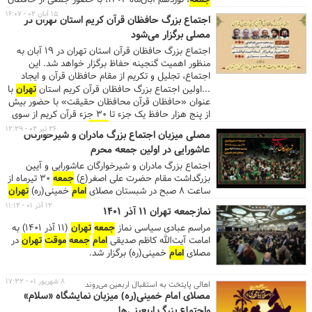
، نوزدهم آبان‌ماه 1402، با حضور جمعی از حافظان
قرآن کریم یک جزء تا حفظ کل و با سخنرانی سرلشگر
۱۵ آبان ۰۲ - ۱۶:۰۷
اجتماع بزرگ حافظان قرآن کریم استان تهران در
حسین سلامی فرمانده کل سپاه پاسداران انقلاب اسلامی
مصلی برگزار می‌شود
و جمعی از اساتید قرآنی در مصلای
امام
خمینی(ره) برگزار
شد.
اجتماع بزرگ حافظان قرآن استان تهران در ۱۹ آبان‌ به
منظور اهمیت گنجینه حفاظ برگزار خواهد شد. این
اجتماع، تجلیل و تکریم از مقام حافظان قرآن و ایجاد
اشتیاق در اقشار علاقه‌مند به عرصه حفظ قرآن در مصلای
...اولین اجتماع بزرگ حافظان قرآن کریم استان
تهران
با
امام خمینی(ره) تشکیل می‌شود.
عنوان «حافظان قرآن محافظان حقیقت» با حضور بیش
از پنج هزار حافظ یک جزء تا ۳۰ جزء قرآن کریم از سوی
اداره تبلیغات اسلامی استان
تهران
برگزار می‌شود.
۲۶ تیر ۰۲ - ۱۲:۲۹
مصلی میزبان اجتماع بزرگ مادران و شیرخوارگان
...اجتماع حافظان قرآن کریم استان
تهران
جمعه
، ۱۹
عاشورایی در اولین جمعه محرم
آبان‌ماه، از ساعت ۱۴:۳۰ در مصلای
امام
خمینی(ره) برگزار
خواهد شد. ...
اجتماع بزرگ مادران و شیرخوارگان عاشورایی و آیین
بزرگداشت مقام حضرت علی اصغر(ع)
جمعه
۳۰ تیرماه از
ساعت ۸ صبح در شبستان مصلای
امام
خمینی(ره)
تهران
برگزار می‌شود
۱۲ آذر ۰۱ - ۱۱:۱۲
نمازجمعه تهران ۱۱ آذر ۱۴۰۱
مراسم عبادی سیاسی نماز
جمعه
تهران
(۱۱ آذر ۱۴۰۱) به
امامت آیت‌الله کاظم صدیقی
امام
جمعه
موقت
تهران
در
مصلای
امام
خمینی(ره) برگزار شد.
۸ شهریور ۰۱ - ۱۷:۳۲
اهالی پایتخت به استقبال اربعین می‌روند
مصلای امام خمینی(ره) میزبان نمایشگاه «سلام»
واجتماع بزرگ اربعینی‌ها