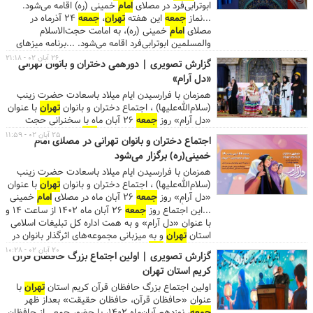
خمینی(رحمةالله‌علیه)، سازمان شهرداری
تهران
و اداره
ابوترابی‌فرد در مصلای
امام
خمینی (ره) اقامه می‌شود.
پست شهر
تهران
در میزهای خدمت نماز
جمعه
تهران
...نماز
جمعه
این هفته
تهران
،
جمعه
۲۴ آذرماه در
پاسخگوی مراجعین هستند. ...
مصلای
امام
خمینی (ره)، به امامت حجت‌الاسلام‌
والمسلمین ابوترابی‌فرد اقامه می‌شود. ...برنامه میزهای
خدمت در تاریخ ۲۴ آذر ۱۴۰۲ به شرح زیر است: قوه
۲۶ آبان ۰۲ - ۲۱:۱۸
گزارش تصویری | دورهمی دختران و بانوان تهرانی
قضائیه، شهرداری
تهران
، کمیته امداد
امام
خمینی(ره)،
«دل آرام»
اداره پست استان
تهران
، شرکت آب و فاضلاب استان
تهران
، شرکت توزیع نیروی برق استان
تهران
، شرکت گاز
همزمان با فرارسیدن ایام میلاد باسعادت حضرت زینب
استان
تهران
و شرکت مخابرات منطقه
تهران
...
(سلام‌الله‌علیها) ، اجتماع دختران و بانوان
تهران
با عنوان
«دل آرام» روز
جمعه
۲۶ آبان ماه با سخنرانی حجت
الاسلام شهاب مرادی در مصلای
امام
خمینی (ره) برگزار
۲۵ آبان ۰۲ - ۱۱:۵۹
اجتماع دختران و بانوان تهرانی در مصلای امام
شد و در این مراسم از سرود جدید «مثلاً جنگ نیست» با
خمینی(ره) برگزار می‌شود
اجرای عبدالرضا هلالی رونمایی شد.
همزمان با فرارسیدن ایام میلاد باسعادت حضرت زینب
(سلام‌الله‌علیها) ، اجتماع دختران و بانوان
تهران
با عنوان
«دل آرام» روز
جمعه
۲۶ آبان ماه در مصلای
امام
خمینی
(رحمةالله‌علیه) برگزار می‌شود.
...این اجتماع روز
جمعه
۲۶ آبان ماه ۱۴۰۲ از ساعت ۱۴ و
با عنوان «دل آرام» و به همت اداره کل تبلیغات اسلامی
استان
تهران
و به میزبانی مجموعه‌های اثرگذار بانوان در
مصلای بزرگ
امام
خمینی(ره) برگزار می‌شود. ...شایسته
۲۰ آبان ۰۲ - ۱۰:۲۸
گزارش تصویری | اولین اجتماع بزرگ حافظان قرآن
ذکر است با توجه به قرارگیری ۲ ایستگاه مترو مصلای
کریم استان تهران
امام
خمینی(ره) و شهید بهشتی در خطوط یک و سه
متروی
تهران
، در ضلع شمال و جنوب مصلی، بهترین راه
اولین اجتماع بزرگ حافظان قرآن کریم استان
تهران
با
برای دسترسی به مصلای
امام
خمینی(ره) استفاده از مترو
عنوان «حافظان قرآن، حافظان حقیقت» بعداز ظهر
می‌باشد. ...
جمعه