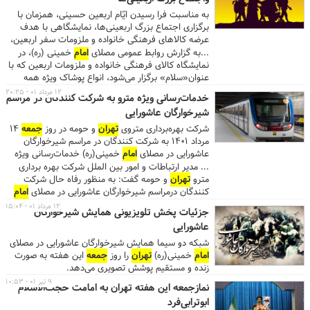
به مناسبت فرا رسیدن ایّام اربعین حسینی، همزمان با
برگزاری اجتماع بزرگ اربعینی‌ها، نمایشگاهی با هدف
عرضه کالاهای فرهنگی خانواده و ملزومات سفر اربعین،
از ۹ تا ۱۴ شهریور ماه در طبقه اول شبستان شرقی
...به گزارش روابط عمومی مصلای
امام
خمینی (ره)، در
مصلای امام خمینی(ره) برگزار خواهد شد.
نمایشگاه کالای فرهنگی خانواده و ملزومات اربعین که با
عنوان«سلام» برگزار می‌شود، انواع پوشاک ویژه همه
اعضای خانواده، کتیبه‌ها و اقلام فرهنگی، لوازم سفر
۱۲ مرداد ۰۱ - ۲۰:۲۵
­خدمات‌رسانی ویژه مترو به شرکت کنندگان در مراسم
آسان و هدایای فرهنگی مرتبط با راهپیمایی اربعین عرضه
شیرخوارگان عاشورایی
خواهد شد. ...روز پنج شنبه ۱۰ شهریورماه، از ساعت
۱۷:۳۰ تا ۲۰ آیین بدرقه خادمان و زائران راهپیمایی
شرکت بهره‌برداری متروی
تهران
و حومه در روز
جمعه
۱۴
جهانی اربعین در صحن مرکزی مصلای
تهران
برپا می‌شود.
مرداد ۱۴۰۱ به شرکت کنندگان در مراسم شیرخوارگان
ساعات بازدید از نمایشگاه سلام هر روز از ساعت ۱۷ تا
عاشورایی در مصلای
امام
خمینی(ره) خدمات‌رسانی ویژه
۲۲ است و این نمایشگاه روز
جمعه
از ساعت ۱۵، میزبان
می‌کند.
... مدیر ارتباطات و امور بین الملل شرکت بهره برداری
همه علاقه‌مندان خواهد بود. ...
مترو
تهران
و حومه گفت: به منظور رفاه حال شرکت
کنندگان درمراسم شیرخوارگان عاشورایی در مصلای
امام
خمینی(ره)، سرویس دهی در تمامی خطوط یک، دو، سه،
۱۲ مرداد ۰۱ - ۱۵:۰۴
جزئیات پخش تلویزیونی همایش شیرخوارگان
چهار، پنج، شش و هفت از ساعت ۶ صبح
جمعه
۱۴
عاشورایی
خرداد آغاز می‌شود و شهروندان به ایستگاه‌های مصلای
امام
خمینی(ره) و شهید بهشتی درخط یک و سه مترو
شبکه دو سیما همایش شیرخوارگان عاشورایی در مصلای
منتقل می‌شوند. احسان حامد مقدم افزود: در روز
جمعه
امام
خمینی(ره)
تهران
را روز
جمعه
این هفته به صورت
۱۴ خرداد، سرفاصله حرکت قطارها از ابتدای صبح تا
زنده و مستقیم پوشش تصویری می‌دهد.
ساعت ۱۰:۳۰ در خط یک از ۷ به ۵ دقیقه و درخط سه از
۹ تیر ۰۱ - ۱۰:۵۳
نمازجمعه این هفته تهران به امامت حجت‌الاسلام
۱۰ به ۶ دقیقه کاهش می‌یابد. ...
ابوترابی‌فرد