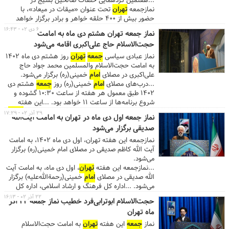
...هفتمین گردهمایی حلقات صالحین بسیج در
امداد
امام
خمینی(ره) • سازمان شهرداری
تهران
نمازگزاران
نمازجمعه
تهران
تحت عنوان «میقات در میعاد»، با
محترم هرهفته می‌توانند از فرصت مشاوره ازدواج،
حضور بیش از ۴۰۰ حلقه خواهر و برادر برگزار خواهد
خانواده و کودک توسط متخصصین «مرکز مشاوره عطر
شد. ...*مجموعه‌هایی که این هفته در میزهای خدمت
۶ دی ۰۲ - ۱۶:۴۳
نماز جمعه تهران هشتم دی ماه به امامت
زندگی» در حاشیه نماز
جمعه
تهران
استفاده کنند....
نماز
جمعه
تهران
پاسخگوی مراجعین هستند: دانشگاه
حجت‌الاسلام حاج علی‌اکبری اقامه می‌شود
علوم پزشکی و خدمات بهداشتی درمانی
تهران
، دانشگاه
علوم پزشکی و خدمات بهداشتی درمانی ایران، دانشگاه
نماز عبادی سیاسی
جمعه
تهران
روز هشتم دی ماه 1402
علوم پزشکی و خدمات بهداشتی درمانی شهید بهشتی،
به امامت حجت‌الاسلام والمسلمین محمد جواد حاج
اداره کل انتقال خون استان
تهران
، جمعیت هلال احمر
علی‌اکبری در مصلای
امام
خمینی(ره) برگزار می‌شود.
استان
تهران
، دفتر پیشخوان دولت، ارتباطات مردمی قوه
...درب‌های مصلای
امام
خمینی(ره) روز
جمعه
هشتم دی
قضائیه، کمیته امداد
امام
خمینی (ره)، سازمان شهرداری
۱۴۰۲ طبق معمول هر هفته از ساعت ۱۰:۳۰ گشوده و
تهران
و اداره پست شهر
تهران
*نمازگزاران محترم
شروع برنامه‌ها از ساعت ۱۱ خواهد بود. ...این هفته
هرهفته می‌توانند از فرصت مشاوره ازدواج، خانواده و
پنجمین گردهمایی حلقات صالحین بسیج در نماز
جمعه
۲۹ آذر ۰۲ - ۱۷:۲۹
نماز جمعه اول دی ماه در تهران به امامت آیت‌الله
کودک توسط متخصصین «مرکز مشاوره عطر زندگی» در
تهران
، با حضور بیش از ۴۰۰ حلقه خواهر و برادر از
صدیقی برگزار می‌شود
حاشیه نماز
جمعه
تهران
استفاده نمایند. ...
ناحیه‌های مقاومت بسیج مسلم و شهید رجایی برگزار
خواهد شد. ...
نمازجمعه این هفته تهران، اول دی ماه ۱۴۰۲، به امامت
آیت الله کاظم صدیقی در مصلای امام خمینی(ره) برگزار
می‌شود.
...نمازجمعه این هفته
تهران
، اول دی ماه، به امامت آیت
الله صدیقی در مصلای
امام
خمینی(رحمةالله‌علیه) برگزار
می‌شود. ...اداره کل فرهنگ و ارشاد اسلامی، اداره کل
میراث فرهنگی، صنایع دستی و گردشگری و اداره کل
۲۲ آذر ۰۲ - ۱۶:۱۳
حجت‌الاسلام ابوترابی‌فرد خطیب نماز جمعه ۲۴ آذر
کانون پرورش فکری کودک و نوجوان استان
تهران
و اداره
ماه تهران
کل آموزش و پرورش شهر
تهران
، اداره ثبت احوال
تهران
،
ارتباطات مردمی قوه قضائیه، کمیته امداد
امام
نماز
جمعه
این هفته
تهران
به امامت حجت‌الاسلام