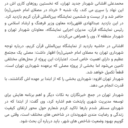
محمدعلی افشانی شهردار جدید تهران، که نخستین روزهای کاری اش در
این نهاد را سپری می کند، یک شنبه ۶ خرداد در
مصلای امام خمینی(ره)
حاضر شد و از بیست و ششمین نمایشگاه بین‌المللی قرآن کریم بازدید کرد.
در این بازدید عبدالهادی فقهی‌زاده معاون وزیر فرهنگ و ارشاد اسلامی و
رئیس نمایشگاه قرآن، مدیران اجرایی نمایشگاه، معاونان شهردار تهران و
شهردار منطقه ۷، وی را همراهی می‌کردند.
افشانی در حاشیه بازدید از نمایشگاه بین‌المللی قرآن کریم، درباره توجه
شهرداری تهران به
مصلای امام خمینی(ره)
اظهار داشت: مصلی یک مجتمع
عظیم و دارای اهمیت خاص است. اعتبارات این پروژه از محل‌های مختلفی
تامین می‌شود اما بخشی از پروژه مصلی که برعهده شهرداری تهران است،
قطعاً تکمیل خواهد شد.
شهردار تهران افزود: شهرداری بخشی را که از ابتدا بر عهده اش گذاشتند، با
قدرت انجام می دهد.
شهردار تهران در جمع خبرنگاران به نکات دیگر و اهم برنامه هایش برای
توسعه مدیریت شهری پایتخت هم اشاره کرد، وی گفت: از ابتدا که در
شهردای مستقر شدم بارها تاکید کردم شعارم حول محور ارتقای کیفیت
زندگی و رضایت مندی شهروندان در شاخص های مختلف است، وقتی می
گوییم بهبود وضعیت شاخص های شهر، باید درباره آن بحث شود.