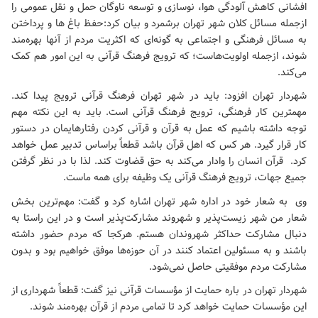
افشانی کاهش آلودگی هوا، نوسازی و توسعه ناوگان حمل و نقل عمومی را
ازجمله مسائل کلان شهر تهران برشمرد و بیان کرد:حفظ باغ ها و پرداختن
به مسائل فرهنگی و اجتماعی به گونه‌ای که اکثریت مردم از آنها بهره‌مند
شوند، ازجمله اولویت‌هاست؛ که ترویج فرهنگ قرآنی به این امور هم کمک
می‌کند.
شهردار تهران افزود: باید در شهر تهران فرهنگ قرآنی ترویج پیدا کند.
مهمترین کار فرهنگی، ترویج فرهنگ قرآنی است. باید به این نکته مهم
توجه داشته باشیم که عمل به قرآن و قرآنی کردن رفتارهایمان در دستور
کار قرار گیرد. هر کس که اهل قرآن باشد قطعاً براساس تدبیر عمل خواهد
کرد. قرآن انسان را وادار می‌کند به حق قضاوت کند. لذا با در نظر گرفتن
جمیع جهات، ترویج فرهنگ قرآنی یک وظیفه برای همه ماست.
وی به شعار خود در اداره شهر تهران اشاره کرد و گفت: مهم‌ترین بخش
شعار من شهر زیست‌پذیر و شهروند مشارکت‌پذیر است و در این راستا به
دنبال مشارکت حداکثر شهروندان هستم. هرکجا که مردم حضور داشته
باشند و به مسئولین اعتماد کنند در آن حوزه‌ها موفق خواهیم بود و بدون
مشارکت مردم موفقیتی حاصل نمی‌شود.
شهردار تهران در باره حمایت از مؤسسات قرآنی نیز گفت: قطعاً شهرداری از
این مؤسسات حمایت خواهد کرد تا تمامی مردم از قرآن بهره‌مند شوند.