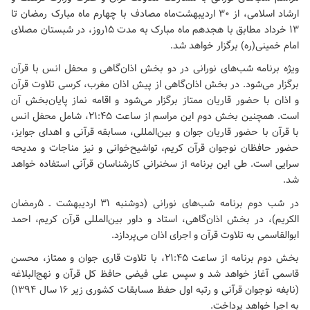
ارشاد اسلامی، از ۳۰ اردیبهشت‌ماه مصادف با چهارم ماه مبارک رمضان تا
۱۳ خرداد مطابق با هجدهم ماه مبارک به مدت ۱۵روز، در شبستان
مصلای
امام خمینی(ره)
برگزار خواهد شد.
ویژه برنامه شب‌های نورانی در دو بخش اذان‌گاهی و محفل انس با قرآن
برگزار می‌شود. در بخش اذان‌گاهی از پیش اذان مغرب، کرسی تلاوت قرآن
و اذان با حضور قاریان ممتاز برگزار می‌شود و اقامه نماز پایان‌بخش آن
است. همچنین بخش دوم این مراسم از ساعت ۲۱:۴۵، شامل محفل انس
با قرآن با حضور قاریان جوان و بین‌المللی، مسابقه قرآنی و اهدای جوایز،
حضور حافظان نوجوان قرآن کریم، تواشیح‌خوانی و نیز مناجات و مدیحه
سرایی است. طی این برنامه از سخنرانی کارشناسان قرآنی استفاده خواهد
شد.
در شب دوم برنامه شب‌های نورانی (دوشنبه ۳۱ اردیبهشت ـ ۵رمضان
الکریم)، در بخش اذان‌گاهی، استاد و داور بین‌المللی قرآن کریم، احمد
ابوالقاسمی به تلاوت قرآن و اجرای اذان می‌پردازد.
بخش دوم برنامه از ساعت ۲۱:۴۵، با تلاوت قاری جوان و ممتاز، محسن
قاسمی آغاز خواهد شد و سپس علی فیضی حافظ کل قرآن و نهج‌البلاغه
(نابغه نوجوان قرآنی و رتبه اول حفظ مسابقات کشوری زیر ۱۶ سال ۱۳۹۴)
به اجرا خواهد پرداخت.