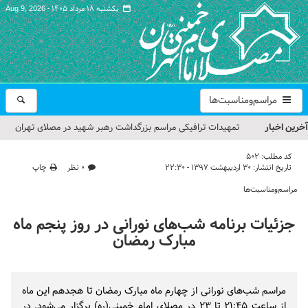
یکشنبه ۱۸ مرداد ۱۴۰۵ -
Aug 9, 2026
مراسم‌ومناسبت‌ها
آخرین اخبار
تمهیدات ترافیکی مراسم بزرگداشت رهبر شهید در مصلای تهران
اعلام شد
کد مطلب:
502
تاریخ انتشار:
۳۰ اردیبهشت ۱۳۹۷ - ۲۲:۳۰
۰ نظر
چاپ
حجت‌الاسلام حاج علی‌اکبری؛ خطیب این هفته نماز جمعه تهران
مراسم‌ومناسبت‌ها
مراسم بزرگداشت امام مجاهد شهید در مصلای تهران از سوی رهبر
جزئیات برنامه شب‌های نورانی در روز پنجم ماه
معظم انقلاب
مبارک رمضان
گزارش تصویری| مراسم نماز بر پیکر امام شهید انقلاب اسلامی ایران
گزارش تصویری| مراسم بزرگداشت آقای شهید ایران
مراسم شب‌های نورانی از چهارم ماه مبارک رمضان تا هجدهم این ماه
از ساعت ۲۱:۴۵ تا ۲۳ در مصلای امام خمینی(ره) برگزار می‌شود. در