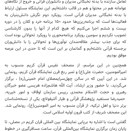
تعامل سازنده با بدنه نخبگانی مدیران و دانشوران قرآنی و خروج از نگاه‌های
عوامانه هم در محتوا و هم در قالب داشته‌ایم. این نمایشگاه مسئول ارتباط
با بدنه نخبگانی مدیران قرآنی است. رویکرد دوم نگرش دانش‌بنیان به
فعالیت‌ها است که برنامه‌ریزی‌ها حدود ۱۵۰ برنامه خرد و کلان را در دوره
بیست و ششم اجرا می‌کنیم که هیچ کدام از آنها را بدون کارشناسی
تصویب نکردیم و سومین رویکرد برنامه‌محوری با رویکرد تحولاتی بوده است
که برای جذب بیشتر علاقه‌مندان نوآوری‌ها و تحولاتی را با دانش‌وران
برجسته قرآنی داشته‌ایم و گمانمان بر این است که تا حدی در این عرصه
موفق بودیم.
همچنین در این مراسم، از مصحف نفیس قرآن کریم منسوب به
امیرالمومنین، حضرت علی(ع) و تمبر ربع قرن نمایشگاه قرآن کریم، رونمایی
شد. در این آیین که در سالن چهل‌سرای
مصلای امام خمینی(ره)
، برگزار
می‌گردید، با حضور وزیر ارشاد، آیت الله هاشم‌زاده هریسی عضو خبرگان
رهبری و حجت الاسلام محمدی رییس سازمان اوقاف و امور خیریه،
حمیدرضا مستفید پژوهشگر قرآنی و طیار آلتیقولاچ، یکی از نسخه‌شناسان
برتر دنیا و اهل ترکیه، از
قرآن منسوب به امیر المومنین(ع)، رونمایی شد.
این مصحف شریف از کتب قرون اولیه اسلامی است.
گفتنی است با اشاره به برپایی نمایشگاه بین المللی قران کریم در مصلی، تا
پایان زمان برگزاری نمایشگاه بین‌المللی قرآن، ساعت مسافرگیری در خطوط