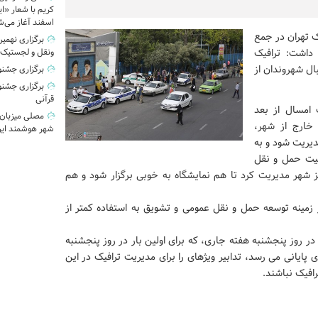
کریم با شعار «ایر
اسفند آغاز می‌ش
 تهران در جمع
برگزاری نهمی
 داشت: ترافیک
ونقل و لجستیک
ال شهروندان از
برگزاری جشنو
برگزاری جشنوا
قرآنی
 امسال از بعد
مصلی میزبان
 خارج از شهر،
شهر هوشمند ایر
یریت شود و به
یت حمل و نقل
ز شهر مدیریت کرد تا هم نمایشگاه به خوبی برگزار شود و هم
زمینه توسعه حمل و نقل عمومی و تشویق به استفاده کمتر از
ر روز پنجشنبه هفته جاری، که برای اولین بار در روز پنجشنبه
 پایانی می رسد، تدابیر ویژهای را برای مدیریت ترافیک در این
رافیک نباشند.