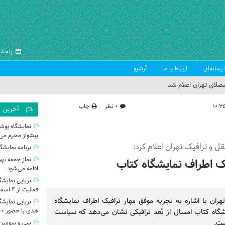
پنجشنبه ۱۵ مرد
رسانه‌ای
ارتباط با ما
آرشیو
صلای تهران اعلام شد
 جمعه تهران
۰ نظر
چاپ
آخرین
 از سوی رهبر معظم انقلاب
نمایشگاه پوش
پیشواز محرم می‌
ب اسلامی ایران
 و ترافیک تهران اعلام کرد:
برنامه نمایشگاه‌
نماز جمعه تهر
ک اطراف نمایشگاه کتاب
اقامه می‌شود
برپایی نمایشگ
فعالیت از ۴ اسفند
ران با اشاره به تجربه موفق مهار ترافیک اطراف نمایشگاه
برپایی نمایش
هدی با حضور ۲۰۰ تولیدکننده
یشگاه کتاب امسال از بُعد ترافیکی نشان می‌دهد که سیاست
ست.
سی و سومین ن