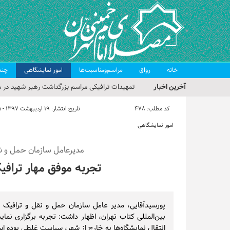
خانه
رواق
مراسم‌ومناسبت‌ها
امور نمایشگاهی
چند
آخرین اخبار
تمهیدات ترافیکی مراسم بزرگداشت رهبر شهید در م
حجت‌الاسلام حاج علی‌اکبری؛ خطیب این هفته نماز
کد مطلب:
478
تاریخ انتشار:
۱۹ اردیبهشت ۱۳۹۷ - ۱۰:۳۵
مراسم بزرگداشت امام مجاهد شهید در مصلای تهران
امور نمایشگاهی
گزارش تصویری| مراسم نماز بر پیکر امام شهید انقلا
مدیرعامل سازمان حمل و نقل
گزارش تصویری| مراسم بزرگداشت آقای شهید ایران
تجربه موفق مهار ترافی
پورسیدآقایی، مدیر عامل سازمان حمل و نقل و ترافیک ته
بین‌المللی کتاب تهران، اظهار داشت: تجربه برگزاری نما
انتقال نمایشگاه‌ها به خارج از شهر، سیاست غلطی بوده ا