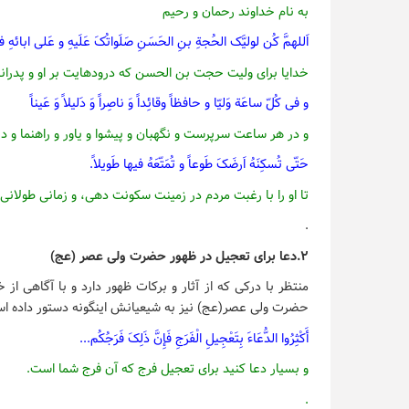
به نام خداوند رحمان و رحیم
اَللهمَّ کُن لولیَّک الحُجةِ بنِ الحَسَنِ صَلَواتُکَ عَلَیهِ و عَلی ابائهِ
خدایا برای ولیت حجت بن الحسن که درودهایت بر او و پدران
و فی کُلّ ساعَة وَلیّا و حافظاً وقائِداً وَ ناصِراً وَ دَلیلاً وَ عَیناً
و در هر ساعت سرپرست و نگهبان و پیشوا و یاور و راهنما و د
حَتّی تُسکِنَهُ اَرضَکَ طَوعاً و تُمَتّعَهُ فیها طَویلاً
.
تا او را با رغبت مردم در زمینت سکونت دهی، و زمانی طولان
.
۲.دعا برای تعجیل در ظهور حضرت ولی عصر (عج)
منتظر با درکی که از آثار و برکات ظهور دارد و با آگاهی ا
حضرت ولی عصر(عج) نیز به شیعیانش اینگونه دستور داده است
أَکْثِرُوا الدُّعَاءَ بِتَعْجِیلِ الْفَرَجِ فَإِنَّ ذَلِکَ فَرَجُکُم‏...
و بسیار دعا کنید برای تعجیل فرج که آن فرج شما است.
.