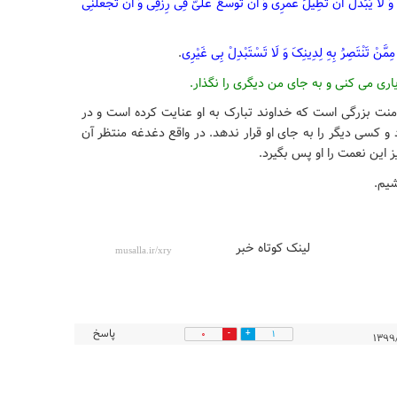
ُّ وَ لَا یُبَدَّلُ أَنْ تُطِیلَ عُمُرِی وَ أَنْ تُوَسِّعَ عَلَیَّ فِی رِزْقِی وَ أَنْ تَجْعَلَنِی
مِمَّنْ تَنْتَصِرُ بِهِ لِدِینِکَ وَ لَا تَسْتَبْدِلْ بِی غَیْرِی
.
یاری می کنی و به جای من دیگری را نگذار.
نت بزرگی است که خداوند تبارک به او عنایت کرده است و در
د و کسی دیگر را به جای او قرار ندهد. در واقع دغدغه منتظر آن
یز این نعمت را او پس بگیرد.
شیم.
لینک کوتاه خبر
پاسخ
0
1