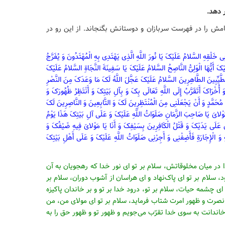
امش را در فهرست سربازان و دوستانش بگنجاند. از این رو در
 خَلْقِهِ السَّلامُ عَلَیْکَ یَا نُورَ اللَّهِ الَّذِی یَهْتَدِی بِهِ الْمُهْتَدُونَ وَ یُفَرَّجُ
ْکَ أَیُّهَا الْوَلِیُّ النَّاصِحُ السَّلامُ عَلَیْکَ یَا سَفِینَةَ النَّجَاةِ السَّلامُ عَلَیْکَ
طَّیِّبِینَ الطَّاهِرِینَ السَّلامُ عَلَیْکَ عَجَّلَ اللَّهُ لَکَ مَا وَعَدَکَ مِنَ النَّصْرِ
ُخْرَاکَ أَتَقَرَّبُ إِلَی اللَّهِ تَعَالَی بِکَ وَ بِآلِ بَیْتِکَ وَ أَنْتَظِرُ ظُهُورَکَ وَ
مُحَمَّدٍ وَ أَنْ یَجْعَلَنِی مِنَ الْمُنْتَظِرِینَ لَکَ وَ التَّابِعِینَ وَ النَّاصِرِینَ لَکَ
َوْلایَ یَا صَاحِبَ الزَّمَانِ صَلَوَاتُ اللَّهِ عَلَیْکَ وَ عَلَی آلِ بَیْتِکَ هَذَا یَوْمُ
ِینَ عَلَی یَدَیْکَ وَ قَتْلُ الْکَافِرِینَ بِسَیْفِکَ وَ أَنَا یَا مَوْلایَ فِیهِ ضَیْفُکَ وَ
ِ وَ الْإِجَارَةِ فَأَضِفْنِی وَ أَجِرْنِی صَلَوَاتُ اللَّهِ عَلَیْکَ وَ عَلَی أَهْلِ بَیْتِکَ
 در میان مخلوقاتش، سلام‏ بر تو ای نور خدا که رهجویان به آن
شود، سلام بر تو ای پاک‏‌نهاد و ای هراسان از آشوب دوران، سلام بر
ای چشمه حیات، سلام بر تو، درود خدا بر تو و بر خاندان پاکیزه
از نصرت و ظهور امرت شتاب فرماید، سلام بر تو ای مولای من، من
 خاندانت به سوی خدا تقرّب می‏‌جویم و ظهور تو و ظهور حق را به