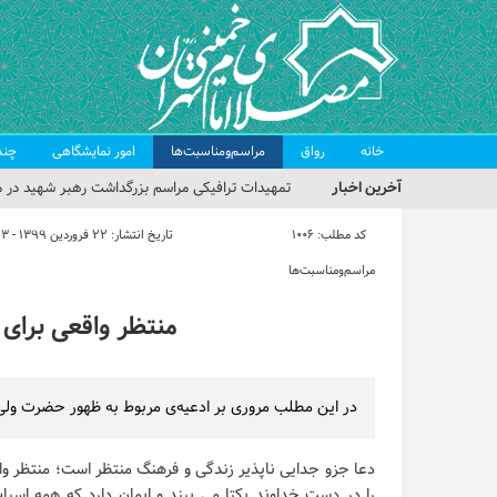
خانه
رواق
مراسم‌ومناسبت‌ها
امور نمایشگاهی
چند
آخرین اخبار
تمهیدات ترافیکی مراسم بزرگداشت رهبر شهید در م
حجت‌الاسلام حاج علی‌اکبری؛ خطیب این هفته نماز
کد مطلب:
1006
تاریخ انتشار:
۲۲ فروردین ۱۳۹۹ - ۱۳:۲۳
مراسم بزرگداشت امام مجاهد شهید در مصلای تهران
مراسم‌ومناسبت‌ها
گزارش تصویری| مراسم نماز بر پیکر امام شهید انقلا
منتظر واقعی برای
گزارش تصویری| مراسم بزرگداشت آقای شهید ایران
در این مطلب مروری بر ادعیه‌ی مربوط به ظهور حضرت ولی
دعا جزو جدایی ناپذیر زندگی و فرهنگ منتظر است؛ منتظر وا
را در دست خداوند یکتا می بیند و ایمان دارد که همه اسب