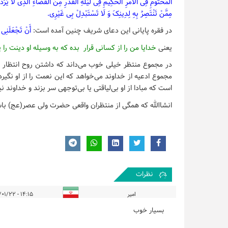
الْمَحْتُومِ فِی الْأَمْرِ الْحَکِیمِ فِی لَیْلَةِ الْقَدْرِ مِنَ الْقَضَاءِ الَّذِی لَا یُرَد
مِمَّنْ تَنْتَصِرُ بِهِ لِدِینِکَ وَ لَا تَسْتَبْدِلْ بِی غَیْرِی.
در فقره پایانی این دعای شریف چنین آمده است:
أَنْ تَجْعَلَنِی 
یعنی
خدایا من را از کسانی قرار بده که به وسیله او دینت را 
در مجموع منتظر خیلی خوب می‌داند که داشتن روح انتظار م
مجموع ادعیه از خداوند می‌خواهد که این نعمت را از او نگیر
است که مبادا از او بی‌لیاقتی یا بی‌توجهی سر بزند و خداوند ن
انشاالله که همگی از منتظران واقعی حضرت ولی عصر(عج) با
نظرات
امیر
۱۴:۱۵ - ۱۳۹۹/۰۱/۲۲
بسیار خوب