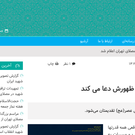
جمعه ۱۶ 
رسانه‌ای
ارتباط با ما
آرشیو
صلای تهران اعلام شد
 جمعه تهران
۱ نظر
چاپ
آخرین
 از سوی رهبر معظم انقلاب
گزارش تصویر
شهید ایران
ب اسلامی ایران
 ظهورش دعا می کند
تمهیدات تراف
شهید در مصلای 
حجت‌الاسلام 
هفته نماز جمعه 
 عصر(عج) تقدیمتان می‌شود.
مراسم بزرگد
مصلای تهران از
گزارش تصویری|
قعی همه قدرتها
شهید انقلاب اسل
اب و مسببات به