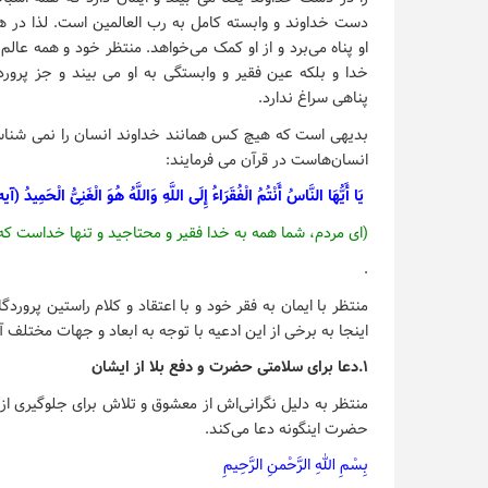
دست خداوند و وابسته کامل به رب العالمین است. لذا در ه
او پناه می‌برد و از او کمک می‌خواهد. منتظر خود و همه عالم ر
خدا و بلکه عین فقیر و وابستگی به او می بیند و جز پروردگ
پناهی سراغ ندارد.
بدیهی است که هیچ کس همانند خداوند انسان را نمی شناسد
انسان‌هاست در قرآن می فرمایند:
یَا أَیُّهَا النَّاسُ أَنْتُمُ الْفُقَرَاءُ إِلَی اللَّهِ وَاللَّهُ هُوَ الْغَنِیُّ الْحَمِیدُ (آیه ۱۵ سوره فاط
(ای مردم، شما همه به خدا فقیر و محتاجید و تنها خداست که 
.
منتظر با ایمان به فقر خود و با اعتقاد و کلام راستین پرور
اینجا به برخی از این ادعیه با توجه به ابعاد و جهات مختلف آن
۱.دعا برای سلامتی حضرت و دفع بلا از ایشان
منتظر به دلیل نگرانی‌اش از معشوق و تلاش برای جلوگیری از
حضرت اینگونه دعا می‌کند.
بِسْمِ اللهِ الرَّحْمنِ الرَّحِیمِ