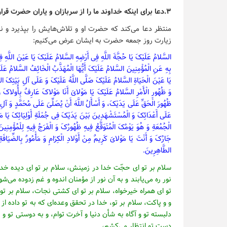
۳.دعا برای اینکه خداوند ما را از سربازان و یاران حضرت قرار دهد.
منتظر دعا می‌کند که حضرت او و تلاش‌هایش را بپذیرد و ن
زیارت روز جمعه حضرت به ایشان عرض می‌کنیم:
السَّلامُ عَلَیْکَ یَا حُجَّةَ اللَّهِ فِی أَرْضِهِ السَّلامُ عَلَیْکَ یَا عَیْنَ اللَّهِ فِی
بِهِ عَنِ الْمُؤْمِنِینَ السَّلامُ عَلَیْکَ أَیُّهَا الْمُهَذَّبُ الْخَائِفُ السَّلامُ عَلَی
یَا عَیْنَ الْحَیَاةِ السَّلامُ عَلَیْکَ صَلَّی اللَّهُ عَلَیْکَ وَ عَلَی آلِ بَیْتِکَ ال
وَ ظُهُورِ الْأَمْرِ السَّلامُ عَلَیْکَ یَا مَوْلایَ أَنَا مَوْلاکَ عَارِفٌ بِأُولاکَ وَ أ
ظُهُورَ الْحَقِّ عَلَی یَدَیْکَ، وَ أَسْأَلُ اللَّهَ أَنْ یُصَلِّیَ عَلَی مُحَمَّدٍ وَ آلِ 
عَلَی أَعْدَائِکَ وَ الْمُسْتَشْهَدِینَ بَیْنَ یَدَیْکَ فِی جُمْلَةِ أَوْلِیَائِکَ یَا م
الْجُمُعَةِ وَ هُوَ یَوْمُکَ الْمُتَوَقَّعُ فِیهِ ظُهُورُکَ وَ الْفَرَجُ فِیهِ لِلْمُؤْمِن
جَارُکَ وَ أَنْتَ یَا مَوْلایَ کَرِیمٌ مِنْ أَوْلادِ الْکِرَامِ وَ مَأْمُورٌ بِالضِّیَافَة
الطَّاهِرِینَ
.
سلام بر تو ای حجّت خدا در زمینش، سلام بر تو ای دیده خدا
نور ره می‏‌یابند و به آن نور از مؤمنان اندوه و غم زدوده می‌‏
تو ای همراه خیرخواه، سلام بر تو ای کشتی نجات، سلام بر تو 
و و پاکت، سلام بر تو، خدا در تحقق وعده‏‌ای که به تو داده 
دل‏بسته تو و آگاه به شأن دنیا و آخرت توام، و به دوستی تو و
دست تو انتظار می‌‏کشم،