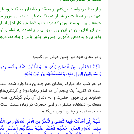
و از خدا درخواست می‌‏کنم بر محمّد و خاندان‏ محمّد درود فرست
شهدای در آستانت در شمار شیفتگانت قرار دهد، ای سرور من، 
جمعه و روز توست‏ روزی که ظهورت و گشایش کار اهل ایمان ب
من ای آقای من در این روز میهمان و پناهنده به توام و تو 
پذیرایی و پناه‌‏دهی مأموری، پس مرا پذیرا باش و پناه ده، درو
.
و در دعای عهد نیز چنین عرض می کنیم:
اللّهُمَّ اجْعَلْنِی مِنْ أَنْصارِهِ وَأَعْوانِهِ، وَالذَّابِّینَ عَنْهُ والْمُسارِعِین
وَالسَّابِقِینَ إِلی إِرادَتِهِ، وَالْمُسْتَشْهَدِینَ بَیْنَ یَدَیْهِ؛
در هر شب ماه مبارک رمضان هم چندین دعا وارد شده است و 
است که تقریباً یک پنجم آن به امام زمان(عج) و گرفتاری‌ه
خداوند برای ظهور حضرت و به دنبال آن رفع گرفتاری همه م
مهمترین دعاهای منتظران واقعی حضرت در زمان غیبت است. بعد
دعای بعدی نیز چنین عرض می‌کنیم:
اللَّهُمَّ إِنِّی أَسْأَلُکَ فِیمَا تَقْضِی وَ تُقَدِّرُ مِنَ الْأَمْرِ الْمَحْتُومِ فِی الْأَ
بَیْتِکَ الْحَرَامِ الْمَبْرُورِ حَجُّهُمْ الْمُکَفَّرِ عَنْهُمْ سَیِّئَاتُهُمْ الْمَغْفُورِ