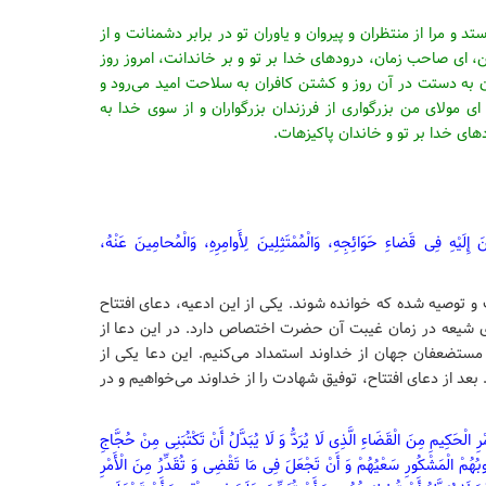
د و مرا از منتظران و پیروان و یاوران تو در برابر دشمنانت و از
ای صاحب‏ زمان، درودهای خدا بر تو و بر خاندانت، امروز روز
ه دستت در آن روز و کشتن کافران به سلاحت‏ امید می‌‏رود و
ای مولای من بزرگواری از فرزندان‏ بزرگواران و از سوی خدا به
دهای خدا بر تو و خاندان پاکیزه‏ات.
َ إِلَیْهِ فِی قَضاءِ حَوَائِجِهِ، وَالْمُمْتَثِلِینَ لِأَوامِرِهِ، وَالْمُحامِینَ عَنْهُ،
توصیه شده که خوانده شوند. یکی از این ادعیه، دعای افتتاح
ای شیعه در زمان غیبت آن حضرت اختصاص دارد. در این دعا از
ستضعفان جهان از خداوند استمداد می‌کنیم. این دعا یکی از
 از دعای افتتاح، توفیق شهادت را از خداوند می‌خواهیم و در
مْرِ الْحَکِیمِ مِنَ الْقَضَاءِ الَّذِی لَا یُرَدُّ وَ لَا یُبَدَّلُ أَنْ تَکْتُبَنِی مِنْ حُجَّاجِ
 ذُنُوبُهُمْ الْمَشْکُورِ سَعْیُهُمْ وَ أَنْ تَجْعَلَ فِی مَا تَقْضِی وَ تُقَدِّرُ مِنَ الْأَمْرِ