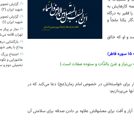
گزارش تصویری|
مه کارهایش به
شهید ایران (2)
ا فقیر به درگاه
گزارش تصویری|
ار یکتا ملجأ و
شهید ایران (1)
نماز بر پیکر 
تهران اقامه می‌
 و او که خالق
وداع با رهبر شه
ر)
اجتماع بزرگ 
عاشورایی و نکو
بی‌نیاز و غنیّ بالذّات و ستوده صفات است.)
تحمیلی دوم و س
دگار برای خواسته‌اش در خصوص امام زمان(عج) دعا می‌کند که در
ها می‌پردازیم:
 آزار و آفت برای معشوقش علاوه بر دادن صدقه برای سلامتی آن