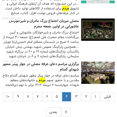
می‌شود.
...در این جشنواره که هدف آن ارتقای فرهنگ ایرانی و
تشویق
مردم
برای استفاده از کالاهای تولید داخل است
در کنار غرفه‌های فروش نوشت افزار، کتاب، صنایع
فرهنگی و خلاق کودک و خردسال تولیدات اسباب بازی
۲۶ تیر ۰۲ - ۱۲:۲۹
مصلی میزبان اجتماع بزرگ مادران و شیرخوارگان
ایرانی با کیفیت، در گروه‌های کالایی: آموزشی و کمک
عاشورایی در اولین جمعه محرم
آموزشی، فکری، فرهنگی هنری، عروسک، حرکتی و
الکترونیکی که ثمره سرمایه‌گذاری و حاصل تفکر و
اجتماع بزرگ مادران و شیرخوارگان عاشورایی و آیین
فرهنگ ایرانی است در معرض دید مخاطبان قرار خواهند
بزرگداشت مقام حضرت علی اصغر(ع) جمعه ۳۰ تیرماه از
گرفت. ...
ساعت ۸ صبح در شبستان مصلای امام خمینی(ره) تهران
برگزار می‌شود
...همچنین پارکینگ عمومی شهید بهشتی نبش خیابان
پاکستان، پارکینگ‌های شماره ۱۹ و ۲۰ در بزرگراه شهید
سلیمانی، پارکینگ‌های شماره ۷ و ۸ در خیابان شهید
قنبرزاده و پارکینگ چهل‌سرا برای خدمات‌رسانی به عموم
۳ تیر ۰۲ - ۱۰:۱۷
برگزاری مراسم دعای عرفه مصلی در جوار پیکر مطهر
مردم
در نظر گرفته شده است. خبرنگاران و عکاسان
شهدای گمنام
خانم برای پوشش این مراسم می‌توانند با شماره تلفن
۸۸۵۳۱۰۰۰ روابط عمومی مصلی تماس گرفته و یا در روز
مراسم دعای عرفه در جوار پیکر مطهر شهدای گمنام دفاع
مراسم با مراجعه به محل ستاد خبری درب شمار یک
مقدس و با حضور عموم
مردم
و خانواده‌های معظم
مصلی کارت اصحاب رسانه دریافت نمایند. ...
شهداء، چهارشنبه ۷ تیرماه ۱۴۰۲ برابر با نهم ذی‌الحجه
۱۴۴۴ از ساعت ۱۶ در شبستان اصلی مصلای امام
خمینی(ره) تهران برگزار می‌شود.
قبلی
۱
۲
۳
۴
۵
۶
۷
۸
۹
۱۰
۱۱
بعدی