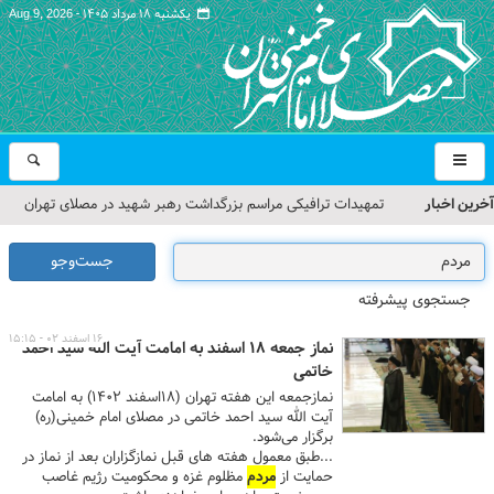
یکشنبه ۱۸ مرداد ۱۴۰۵ -
Aug 9, 2026
آخرین اخبار
تمهیدات ترافیکی مراسم بزرگداشت رهبر شهید در مصلای تهران
اعلام شد
جست‌وجو
حجت‌الاسلام حاج علی‌اکبری؛ خطیب این هفته نماز جمعه تهران
جستجوی پیشرفته
مراسم بزرگداشت امام مجاهد شهید در مصلای تهران از سوی رهبر
۱۶ اسفند ۰۲ - ۱۵:۱۵
نماز جمعه ۱۸ اسفند به امامت آیت الله سید احمد
معظم انقلاب
خاتمی
نمازجمعه این هفته تهران (۱۸اسفند ۱۴۰۲) به امامت
گزارش تصویری| مراسم نماز بر پیکر امام شهید انقلاب اسلامی ایران
آیت الله سید احمد خاتمی در مصلای امام خمینی(ره)
برگزار می‌شود.
گزارش تصویری| مراسم بزرگداشت آقای شهید ایران
...طبق معمول هفته های قبل نمازگزاران بعد از نماز در
حمایت از
مردم
مظلوم غزه و محکومیت رژیم غاصب