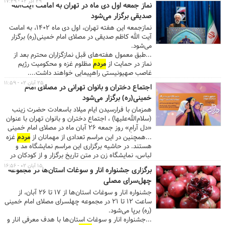
دعوت کرد تا از این نمایشگاه بازدید کنند. وی تاکید
۲۹ آذر ۰۲ - ۱۷:۲۹
نماز جمعه اول دی ماه در تهران به امامت آیت‌الله
کرد: دومین رویداد مدیریت بحران ایران قوی ۱۴۰۲
صدیقی برگزار می‌شود
متخصصان مدیریت بحران را قادر می‌سازد تا نظرات خود
را با تصمیم گیرندگان کلیدی سازمان‌های مهم و نهادهای
نمازجمعه این هفته تهران، اول دی ماه ۱۴۰۲، به امامت
دولتی، پژوهشگران، مخترعان و صاحبان ایده و تکنولوژی
آیت الله کاظم صدیقی در مصلای امام خمینی(ره) برگزار
در میان گذاشته و در مورد روندهای اخیر این صنعت در
می‌شود.
ایران به بحث و گفتگو بپردازند. ...
...طبق معمول هفته‌های قبل نمازگزاران محترم بعد از
نماز در حمایت از
مردم
مظلوم غزه و محکومیت رژیم
غاصب صهیونیستی راهپیمایی خواهند داشت....
۲۵ آبان ۰۲ - ۱۱:۵۹
اجتماع دختران و بانوان تهرانی در مصلای امام
خمینی(ره) برگزار می‌شود
همزمان با فرارسیدن ایام میلاد باسعادت حضرت زینب
(سلام‌الله‌علیها) ، اجتماع دختران و بانوان تهران با عنوان
«دل آرام» روز جمعه ۲۶ آبان ماه در مصلای امام خمینی
(رحمةالله‌علیه) برگزار می‌شود.
...همچنین در این مراسم تعدادی از مهمانان از
مردم
غزه
هستند. در حاشیه برگزاری این مراسم نمایشگاه مد و
لباس، نمایشگاه زن در متن تاریخ برگزار و از کودکان در
شهربازی پذیرایی خواهد شد. ...
۱۵ آبان ۰۲ - ۱۶:۵۶
برگزاری جشنواره انار و سوغات استان‌ها در مجموعه
چهل‌سرای مصلی
جشنواره انار و سوغات استان‌ها از ۱۷ تا ۲۶ آبان، از
ساعت ۱۲ تا ۲۱ در مجموعه چهلسرای مصلای امام خمینی
(ره) برپا می‌شود.
...جشنواره انار و سوغات استان‌ها با هدف معرفی انار و