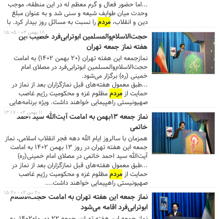
...اما حضور فعال و گرم معظم له در این منطقه، موجب
وحدت میان طوایف شیعه و سنی شد و به عنوان مبلغ
دین و انقلاب،
مردم
را نسبت به مسائل روز بیدار کرد. با
شعله‌ور شدن آتش انقلاب در وجود مستضعفین این
۱۸ بهمن ۰۲ - ۱۵:۰۵
حجت‌الاسلام‌والمسلمین ابوترابی‌فرد خطیب این
منطقه، ساواک مجبور به انتقال این طلبه مجاهد به
هفته نماز جمعه تهران
شهری دیگر شد. ...
نمازجمعه این هفته تهران (20 بهمن 1402) به امامت
حجت‌الاسلام‌والمسلمین ابوترابی‌فرد در مصلای امام
خمینی (ره) برگزار می‌شود.
...طبق معمول هفته‌های قبل نمازگزاران بعد از نماز در
حمایت از
مردم
مظلوم غزه و محکومیت رژیم غاصب
صهیونیستی راهپیمایی خواهند داشت. ویژه برنامه‌هایی
هم در دهه مبارکه فجر، در آستانه ۲۲ بهمن در حاشیه
۱۱ بهمن ۰۲ - ۱۳:۱۷
نماز جمعه ۱۳بهمن به امامت آیت‌الله سید احمد
برگزاری نماز اجرا می‌شود که برخی از مهمترین آن‌ها
خاتمی
عبارتند از: ۱. ...
همزمان با سالروز ایام الله دهه فجر انقلاب اسلامی، نماز
جمعه این هفته تهران در روز ۱۳ بهمن ۱۴۰۲ به امامت
آیت‌الله سید احمد خاتمی در مصلای امام خمینی(ره)
برگزار می‌شود.
...طبق معمول هفته‌های قبل نمازگزاران بعد از نماز در
حمایت از
مردم
مظلوم غزه و محکومیت رژیم غاصب
صهیونیستی راهپیمایی خواهند داشت....
۲۰ دی ۰۲ - ۱۵:۲۰
نماز جمعه این هفته تهران به امامت حجت‌الاسلام
ابوترابی‌فرد اقامه می‌شود