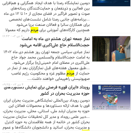
ساعت ۱۸ در شبستان مصلی آغاز خواهد شد. با تأکید
دومین نمایشگاه رصتا با هدف ایجاد همگرایی و هم‌افزایی
استفاده حداکثری
مردم
عزیز از ظرفیت مترو برای مراجعه
بین فعالین و ذی‌نفعان و حمایت‌کنندگان رسانه‌های
به مصلی، در ایستگاه‌های شهید بهشتی و مصلای امام
صوت و تصویر فراگیر در فضای مجازی از ۱۰ تا ۱۲ دی ماه
خمینی(ره) ، پارکینگ‌های درب شماره ۱۹و ۲۰ در بزرگراه
۱۴۰۲ در مصلای امام خمینی(ره) برگزار می‌شود.
...برنامه‌های جانبی رصتا شامل نشست‌های تخصصی
شهید سلیمانی(رسالت) و درب شماره ۷ در خیابان شهید
برای همکاران ساترا و فعالان صنعت برپا می‌شود
قنبرزاده از ساعت ۱۷ آماده میزبانی از عموم
مردم
خواهد
همچنین کارگاه‌های آموزشی برای
مردم
داریم که معمولا
بود. ...
بین ساعت ۱۵ تا ۱۶:۳۰ برپا می‌شود. با توجه به پیشرفت
۶ دی ۰۲ - ۱۶:۴۳
نماز جمعه تهران هشتم دی ماه به امامت
فزاینده اخیر هوش مصنوعی، تالار هوش مصنوعی را
حجت‌الاسلام حاج علی‌اکبری اقامه می‌شود
خواهیم داشت که در آن مسابقاتی برگزار می‌شود. ...
نماز عبادی سیاسی جمعه تهران روز هشتم دی ماه 1402
به امامت حجت‌الاسلام والمسلمین محمد جواد حاج
علی‌اکبری در مصلای امام خمینی(ره) برگزار می‌شود.
...طبق معمول هفته‌های قبل نمازگزاران بعد از نماز در
حمایت از
مردم
مظلوم غزه و محکومیت رژیم غاصب
صهیونیستی راهپیمایی خواهند داشت....
۴ دی ۰۲ - ۰۹:۲۵
رویداد «ایران قوی» فرصتی برای نمایش دستاوردهای
حوزه مدیریت بحران در کشور
دومین رویداد بین‌المللی نمایشگاهی مدیریت بحران ایران
قوی با هدف ارائه دستاوردها و محصولات فعالان این
حوزه به مدیران ارشد ملی، استانی، محلی، مدیریت بحران،
دست‌اندرکاران و متخصصان علمی و اجرایی از چهارم تا
...دبیر علمی رویداد و مدیر کل تحقیقات سازمان مدیریت
ششم دی ماه ۱۴۰۲ در مصلای امام خمینی(ره) تهران
بحران کشور در خاتمه از همه علاقمندان به حوزه کنترل
برگزار می‌شود.
و مدیریت بحران، اساتید و دانشجویان دانشگاه‌ها و عموم
مردم