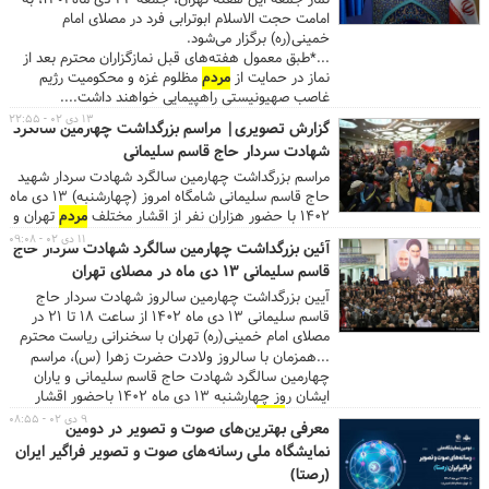
نماز جمعه این هفته تهران، جمعه ۲۲ دی ماه۱۴۰۲، به
امامت حجت الاسلام ابوترابی فرد در مصلای امام
خمینی(ره) برگزار می‌شود.
...*طبق معمول هفته‌های قبل نمازگزاران محترم بعد از
نماز در حمایت از
مردم
مظلوم غزه و محکومیت رژیم
غاصب صهیونیستی راهپیمایی خواهند داشت....
۱۳ دی ۰۲ - ۲۲:۵۵
گزارش تصویری| مراسم بزرگداشت چهارمین سالگرد
شهادت سردار حاج قاسم سلیمانی
مراسم بزرگداشت چهارمین سالگرد شهادت سردار شهید
حاج قاسم سلیمانی شامگاه امروز (چهارشنبه) 13 دی ماه
1402 با حضور هزاران نفر از اقشار مختلف
مردم
تهران و
خانواده شهید سلیمانی و با سخنرانی حجت‌الاسلام سید
۱۱ دی ۰۲ - ۰۹:۰۸
آئین بزرگداشت چهارمین سالگرد شهادت سردار حاج
ابراهیم رئیسی، رئیس جمهور، سردار قاآنی فرمانده سپاه
قاسم سلیمانی ۱۳ دی ماه در مصلای تهران
قدس و مداحی آقایان مهدی رسولی و حسین طاهری در
مصلای امام خمینی(ره) تهران برگزار شد.
آیین بزرگداشت چهارمین سالروز شهادت سردار حاج
قاسم سلیمانی ۱۳ دی ماه ۱۴۰۲ از ساعت ۱۸ تا ۲۱ در
مصلای امام خمینی(ره) تهران با سخنرانی ریاست محترم
جمهور و رهبران جبهه مقاومت برگزار می‌شود.
...همزمان با سالروز ولادت حضرت زهرا (س)، مراسم
چهارمین سالگرد شهادت حاج قاسم سلیمانی و یاران
ایشان روز چهارشنبه ۱۳ دی ماه ۱۴۰۲ باحضور اقشار
مختلف
مردم
، خانواده محترم شهدا، حجت الاسلام
۹ دی ۰۲ - ۰۸:۵۵
معرفی بهترین‌های صوت و تصویر در دومین
رئیسی ریاست محترم جمهوری اسلامی، رهبران جبهه
نمایشگاه ملی رسانه‌های صوت و تصویر فراگیر ایران
مقاومت و سایر مقامات کشوری و لشکری در مصلای امام
(رصتا)
خمینی(ره) برگزار می‌شود. ...گفتنی است این برنامه از