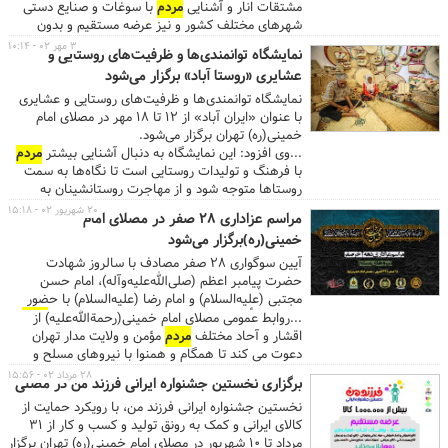
مشتقات انار و آشنایی
مردم
با سوغات و صنایع دستی
شهرهای مختلف کشور و نیز عرضه مستقیم و بدون
واسطه محصولات تولید کننده به دست مصرف کنندگان
۳ مهر ۰۲ - ۱۰:۱۴
نمایشگاه توانمندی‌ها و ظرفیت‌های روستایی و
در چهل‌سرای مصلی برگزار خواهد شد. ...
عشایری «روستا آباد» برگزار می‌شود
نمایشگاه توانمندی‌ها و ظرفیت‌های روستایی و عشایری
با عنوان «ایران آباد» از ۱۲ تا ۱۸ مهر در مصلای امام
خمینی(ره) تهران برگزار می‌شود.
...وی افزود: این نمایشگاه به دنبال آشنایی بیشتر
مردم
با فرهنگ و تولیدات روستایی است تا نگاه‌ها به سمت
روستاها متوجه شود و از مهاجرت روستانشینان به
شهرها جلوگیری شود تا شاهد مهاجرت معکوس به
۲۰ شهریور ۰۲ - ۱۵:۱۸
مراسم عزاداری ۲۸ صفر در مصلای امام
روستاها باشیم. ...
خمینی(ره)برگزار می‌شود
آیین سوگواری ۲۸ صفر مصادف با سالروز شهادت
حضرت پیامبر اعظم (صلی‌الله‌علیه‌وآله)، امام حسن
مجتبی (علیه‌السلام) و امام رضا (علیه‌السلام) با حضور
پرشور هیأت‌های عزاداری نیروهای مسلح و عموم
مردم
...روابط عمومی مصلای امام خمینی(رحمةالله‌علیه) از
در مصلای امام خمینی (رحمةالله‌علیه) تهران روز
اقشار و آحاد مختلف
مردم
مؤمن و ولایت مدار تهران
پنجشنبه ۲۳ شهریور ماه برگزار خواهد شد.
دعوت می کند تا همگام و همنوا با نیروهای مسلح و
مدافع انقلاب و میهن اسلامی بار دیگر عشق و ارادت خود
۲۸ مرداد ۰۲ - ۱۵:۵۶
برگزاری نخستین جشنواره ایرانی فرزند من در مصلی
را به پیامبر اعظم صلی‌الله‌علیه‌وآله و ائمه معصومین به
نخستین جشنواره ایرانی فرزند من، با رویکرد حمایت از
نمایش گذارند. ...
کالای ایرانی و کمک به رونق تولید و کسب و کار از ۳۱
مرداد تا ۱۰ شهریور در مصلای امام خمینی(ره) تهران برگزار