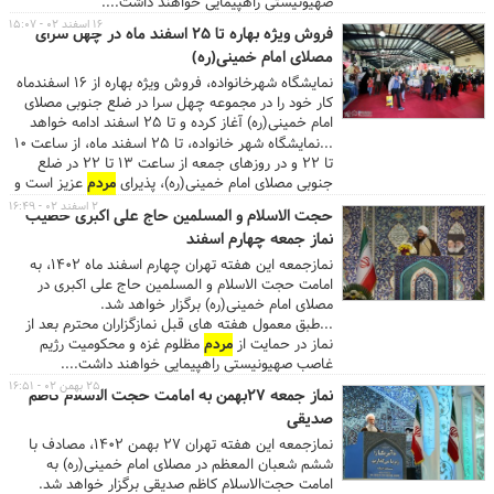
صهیونیستی راهپیمایی خواهند داشت....
۱۶ اسفند ۰۲ - ۱۵:۰۷
فروش ویژه بهاره تا ۲۵ اسفند ماه در چهل سرای
مصلای امام خمینی(ره)
نمایشگاه شهرخانواده، فروش ویژه بهاره از ۱۶ اسفندماه
کار خود را در مجموعه چهل سرا در ضلع جنوبی مصلای
امام خمینی(ره) آغاز کرده و تا ۲۵ اسفند ادامه خواهد
داشت.
...نمایشگاه شهر خانواده، تا ۲۵ اسفند ماه، از ساعت ۱۰
تا ۲۲ و در روزهای جمعه از ساعت ۱۳ تا ۲۲ در ضلع
جنوبی مصلای امام خمینی(ره)، پذیرای
مردم
عزیز است و
علاقمندان می‌توانند با استفاده از ورودی شماره یک چهل
۲ اسفند ۰۲ - ۱۶:۴۹
حجت الاسلام و المسلمین حاج علی اکبری خطیب
سرا، ایستگاه متروی شهید بهشتی و همچنین پارکینگ
نماز جمعه چهارم اسفند
عمومی مجموعه چهل سرا در خیابان شهید نقدی، خود را
به این نمایشگاه برسانند. ...
نمازجمعه این هفته تهران چهارم اسفند ماه ۱۴۰۲، به
امامت حجت الاسلام و المسلمین حاج علی اکبری در
مصلای امام خمینی(ره) برگزار خواهد شد.
...طبق معمول هفته های قبل نمازگزاران محترم بعد از
نماز در حمایت از
مردم
مظلوم غزه و محکومیت رژیم
غاصب صهیونیستی راهپیمایی خواهند داشت....
۲۵ بهمن ۰۲ - ۱۶:۵۱
نماز جمعه ۲۷بهمن به امامت حجت الاسلام کاظم
صدیقی
نمازجمعه این هفته تهران ۲۷ بهمن ۱۴۰۲، مصادف با
ششم شعبان المعظم در مصلای امام خمینی(ره) به
امامت حجت‌الاسلام کاظم صدیقی برگزار خواهد شد.