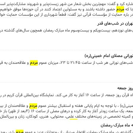
اشاره کرد و گفت: مهم‌ترین بخش شعار من شهر زیست‌پذیر و شهروند مشارکت‌پذیر است و
ا که
مردم
حضور داشته باشند و به مسئولین اعتماد کنند در آن حوزه‌ها موفق خواهیم
ر باره حمایت از مؤسسات قرآنی نیز گفت: قطعاً شهرداری از این مؤسسات حمایت خواه
ه ۱۴خرداد مصادف با ۱۹ماه مبارک رمضان برپا خواهد بود. ...
ران در شب‌های قدر
‌های نوزدهم، بیست‌ویکم و بیست‌وسوم ماه مبارک رمضان همچون سال‌های گذشته در مص
انی مصلای امام خمینی(ره)
 هر شب از ساعت ۲۱:۴۵ تا ۲۳، میزبان عموم
مردم
و علاقه‌مندان به ق
روز جمعه
نی(ره) ، با توجه به ایام پایانی هفته و استقبال بیشتر عموم
مردم
و علاقه‌مندان از 
بین‌المللی قرآن کریم، نمایشگاه در روز جمعه، یک ساعت زودتر آغاز 
مردم
خواهد بود. گفتنی است تا پایان زمان برگزاری 
ه ماه مبارک رمضان
گذشته، در ماه مبارک رمضان، افتخار میزبانی از روزه‌داران عزیز و عموم
مردم
را در روی