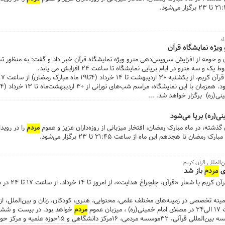
اد
یژه نمایشگاه قرآن
ن و حومه از افزایش سرویس‌دهی مترو ویژه نمایشگاه قرآن خبر داد و گفت: به منظور ت
ه مترو در ایام برپایی نمایشگاه تا ساعت ۲۴ افزایش می یابد‎.
ی(ره) برپا می‌شود
گذشته، در ماه مبارک رمضان، افتخار میزبانی از روزه‌داران عزیز و عموم
مردم
را در روی
ن تا هجدهم این ماه از ساعت ۲۱:۴۵ تا ۲۳ برگزار می‌شود.
المللی قرآن کریم
وی
مردم
باز شد
بیست و ششمین نمایشگاه
مردم
خواهد بود. در بیست و ششمی
همکاری نهادهای مختلف، حضور ۲۰موسسه بین‌المللی قرآنی، ۳۲موسس