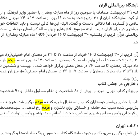
ه قرآنی از کشورهایی نظیر عراق، مالزی، آذربایجان و ... ...بیست و ششمین نمایشگاه بی
شگاه بین‌المللی قرآن
مردم
خ
نمایشگاه بین المللی قرآن کریم، عصر شنبه ۲۹ اردیبهشت مصادف با سومین روز از ماه مبارک رمضان با حضور وزی
روز، از ساعت ۱۷ تا ۲۴ میزبان علاقه‌مندان خواهد بود.
سلامی را گسترده، اما ناکافی دانست و گفت: البته این‌ها کافی نیست و باید اتفاقات 
شتری در برابر قرآن دارند. البته مجموع تلاش‌های چهل ساله کارنامه‌ای درخشان است، اما
 بود. ...
 شد
 امام خمینی(ره)، میزبان عموم
مردم
باز خ
همه روزه تا ۱۴ خرداد، مطابق با نوزدهم ماه مبارک رمضان، تا ساعت ۲۴ در محل مصلی برگزار خواهد شد. 
ره) بودند
یکی از مهمترین شاخصه‌های نمایشگاه سی‌
ب با حضور پرشمار دوستاران کتاب و استقبال خیره کننده
مردم
برگزار شد. هرچند نما
پیش‌بینی شده سبب شد حادثه و خسارتی برای ناشران و
مردم
رخ ندهد. ...سیدمحمدبطح
 لاریجانی رئیس مجلس شورای اسلامی، حجت الاسلام سیدابراهیم رئیسی تولیت آستان 
ملل و رئیس هیئت امنای دانشگاه آزاد اسلامی، حجت الاسلام هادی صادقی معاون فرهنگ
 حسین نعمتی معاون وزیر ارتباطات و مدیر عامل شرکت ملی پست، معصومه ابتکار معا
ای شهر تهران، غلامعلی حدادعادل نماینده ادوار مجلس و رئیس فرهنگستان زبان و ا
بل تامل برگزاری سی‌و یکمین دوره نمایشگاه کتاب، حضور پررنگ خانواده‌ها و گروه‌های 
 مخبر دزفولی دبیر شورای عالی انقلاب فرهنگی، احمد مسجدجامعی عضو شورای شهر 