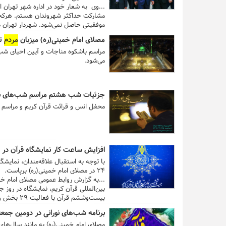
...وی به شعار خود در اداره شهر تهران 
مشارکت حداکثر شهروندان هستم. هرکج
موفقیتی حاصل نمی‌شود. شهردار تهران د
بهره‌مند شوند. بیست و ششمین نمایشگاه بین‌المللی قرآن کریم تا دوشنب
مصلای امام خمینی(ره) میزبان
مردم
ته
مراسم باشکوه مناجات و آیین احیای شب
می‌شود.
جزئیات شب هشتم مراسم شب‌های نور
محفل انس و قرائت قرآن کریم و مراسم شب‌های نورانی
افزایش ساعت کار نمایشگاه قرآن در 
۲۴ در مصلای امام خمینی(ره) برپاست.
...به گزارش روابط عمومی مصلای امام خمی
(۴تا۱۹ ماه مبارک رمضان) در شبستان مصلای امام خمینی(ره) ، میزبان عموم
برنامه شب‌های نورانی در دومین جمع
ساعت مسافرگیری، فقط در خطوط ۱ و ۳ متروی تهران، تا ساعت ۲۴ افزایش می‌یابد. ...
مصلای امام خمینی(ره) به مانند سال‌های 