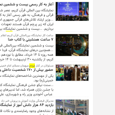
از ۷ کشور جهان و ده‌ها شخصیت برجست
آغاز به کار رسمی بیست و ششمین نمای
یکشنبه ۳۰ اردیبهشت تا ۱۴ خرداد (۴تا۱۹ ماه مبارک رمضان) از ساعت ۱۷ الی۲۴ در مصلای امام خمینی(ره)، میزبان عموم
قرآنی و فرهنگی، به طور رسمی آغاز به کار کرد. نمایشگاه قرآن از ۳۰ اردیبهشت به مدت ۱۶ 
...وزیر ارشاد تلاش‌های قرآنی جمهوری ا
ایران که زیر پرچم قرآن هستند تعهدات بی
امام خمینی(ره) ، میزبان عموم
مردم
خواهد
ساعت کار نمایشگاه بین‌المللی قرآن کریم اعلام
۷ ساعت همنشینی با کتاب خدا
بیست و ششمین نمایشگاه بین‌المللی قرآن کریم، از ۳۰ اردیبهشت تا ۱۴ خرداد از ساعت ۱۷ تا ۲۴ در مصلای
...همچنین درهای نمایشگاه قرآن، فردا ۳۰ اردیبهشت، مصادف با چهارم ماه مبارک رمضان، از ساعت ۱۷ به روی عموم
کریم، از یکشنبه ۳۰ اردیبهشت تا ۱۴ خرداد (۴تا۱۹ ماه مبارک رمضان) از ساعت ۱۷ تا ۲۴ در مصلای امام خمینی(ره)، میزبان عموم
مسئولان در کنار
مردم
میهمان مصلای امام خمینی(
حضور بیش از ۱۷۰ شخصیت داخلی و خارجی در جشن کتاب
خمینی(ره) بود.
...سنت نیکو جشن فرهنگی نمایشگاه کتا
با جشن باران همراه شد، اما تدبیرهای 
عباس آخوندی وزیر راه و شهرسازی، علی
مشاور رهبر معظم انقلاب در امور بین‌ال
مدیرکل فرهنگی وزارت آموزش و پرورش خبر داد
الله سیاری معاون هماهنگ کننده ارتش،
بازدید ۸۴ هزار دانش آموز از نمایشگاه کتاب تهران
زنان و خانواده، محسن هاشمی رئیس شور
از نشانه‌های وجود رضایتمندی و نکات قا
عضو و سخنگوی شورای نگهبان، محمدرضا