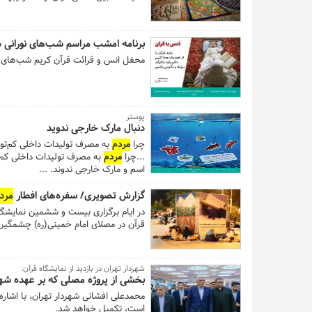
برنامه امشب مراسم شب‌های نورانی د
محفل انس و قرائت قرآن کریم شب‌های نورانی هر شب از
پوستر
دنبال مارک خارجی ندوید
چرا
مردم
به مصرف تولیدات داخلی کم‌توج
...چرا
مردم
به مصرف تولیدات داخلی کم‌ت
اسم و مارک خارجی ندوند. ...
گزارش تصویری/ سفره‌های افطار
مرد
در ایام برگزاری بیست و ششمین نمایشگا
قرآن در مصلای امام خمینی(ره) چشمگیر
شهردار تهران در بازدید از نمایشگاه قرآن:
بخشی از پروژه مصلی که بر عهده شه
محمدعلی افشانی شهردار تهران، با اشاره
است، تکمیل خواهد شد.