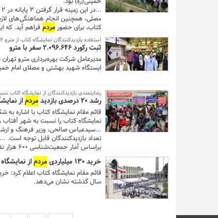
خمینی(ره) بود.
مکارم سرپرست شهرداری تهران، حسین ال
.
حسن مومنی‌شریف رییس حوزه هنری، حجت 
مصلی، همچنین انجام هماهنگی‌های لاز
کنار سایر
مردم
از سی و یکمین نمایشگاه ک
کتاب، برای حضور
مردم
فراهم آید. که ا
نمایشگاه پرمخاطب‌ترین و از نظر گسترد
استفاده بازدیدکنندگان نمایشگاه کتاب از مترو ۲ برابر شد
ثبت رکورد ۲.۰۹۶.۶۴۶ سفر با مترو
مدیرعامل شرکت بهره‌برداری مترو تهران ب
...
ایستگاه شهید بهشتی و مصلای امام خمینی(ه)، افزایش ۲برابری نسبت به 
رضایتمندی بازدیدکنندگان از نمایشگاه کتاب نس
رشد ۲۰ درصدی بازدید
مردم
از نمایشگ
قائم مقام نمایشگاه کتاب با اشاره به ش
نمایشگاه کتاب را نسبت به شهر آفتاب و
...سیدعباس صالحی، وزیر فرهنگ و ارشاد
تعداد بازدیدکنندگان قابل توجه است. ..
چنین تجمعی را تجربه می‌کند. با توجه 
خرید ۱۳۰ میلیاردی
مردم
از نمایشگاه 
قائم مقام نمایشگاه کتاب اعلام کرد: خر
صربستان به عنوان میهمان ویژه و تونس به عنوان شهر می
سال گذشته نشان می‌دهد.