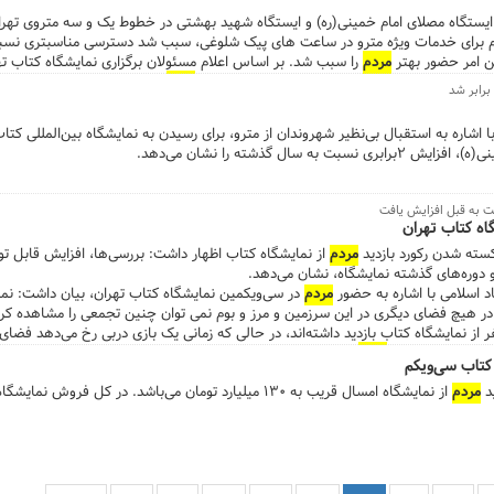
هی قمشه ای استاد دانشگاه، سید عزت‌الله ضرغامی عضو شورای عالی فضای مجازی و 
..در این زمینه قرار گرفتن ۳ پایانه در ۲ ایستگاه مصلای امام خمینی(ره) و ایستگاه شهید بهشتی در خطوط یک و سه 
الاسلام قرائتی رئیس ستاد اقامه نماز، امرای ارتش، ائمه جمعه و دیگر مسئولان 
م برای خدمات ویژه مترو در ساعت های پیک شلوغی، سبب شد دسترسی مناسبتری نسبت 
تاب تهران در مصلای امام خمینی(ره) بازدید به عمل آوردند....
ین امر حضور بهتر
مردم
را سبب شد. بر اساس اعلام مسئولان برگزاری نمایشگاه کتاب ته
گی دومین نمایشگاه در دنیا است. همچنین استقبال
مردم
ا اشاره به استقبال بی‌نظیر شهروندان از مترو، برای رسیدن به نمایشگاه بین‌المللی کت
سال گذشته را نشان می‌دهد.
بت به قبل افزایش یافت
اه کتاب تهران
کسته شدن رکورد بازدید
مردم
از نمایشگاه کتاب اظهار داشت: بررسی‌ها، افزایش قابل تو
 دوره‌های گذشته نمایشگاه، نشان می‌دهد.
 اسلامی با اشاره به حضور
مردم
در سی‌ویکمین نمایشگاه کتاب تهران، بیان داشت: نما
.در هیچ فضای دیگری در این سرزمین و مرز و بوم نمی توان چنین تجمعی را مشاهده کرد
به شرایط خاصی که
مردم
ما دارند حضور این تعداد در نمایشگاه کتاب مایه مباهات اس
کتاب سی‌ویکم
ید
مردم
همان، در فضایی بالغ بر ۱۳۰ هزار مترمربع برگزار شد. ...