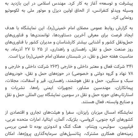
پیشرفت و توسعه» آغاز به کار کرد. مهندس اسلامی در این بازدید به
وسیله ویدئو کنفرانس، از الحاق اولین دیزل و موتور ملی به لکوموتیو
رونمایی کرد.
به گزارش روابط عمومی
مصلای امام خمینی(ره)
، این نمایشگاه با هدف
ایجاد فرصت برای معرفی آخرین دستاوردها، توانمندی‌ها و فناوری‌های
حمل‌ونقل کشور و آشنایی بیشتر کارشناسان و مدیران کشور با فناوری‌های
روز صنعت حمل‌ و نقل، راهسازی و راهداری، از ۲۵ تا ۲۷ آذرماه، به
مناسبت هفته حمل و نقل، در شبستان
مصلای امام خمینی(ره)
برپا است.
۳۴۱ شرکت فعال و معتبر داخلی و خارجی (۲۶۳ شرکت داخلی و خارجی و
۷۸ نهاد و گروه دولتی و خصوصی) در حوزه‌های حمل‌ و نقل، خودروهای
سبک و سنگین، حمل‌ و نقل هوشمند، راهسازی، قیر و آسفالت، مجلات،
پیمانکاران، مهندسین مشاور، تجهیزات ایمنی راه‌ها، نشریات و
استارتاپ‌های حوزه حمل‌ و نقل در سومین نمایشگاه بین‌ المللی حمل‌ و نقل
و صنایع وابسته، فعال هستند.
نمایشگاه امسال میزبان رایزنان، سفرا و هیئت‌های تجاری و اقتصادی از
کشورهای کره جنوبی، کرواسی، بلژیک، ‌آلمان، ایتالیا، امارات متحده عربی،
فیلیپین، ‌ سوئیس، ویتنام، ‌ هنگ کنگ و اندونزی بوده تا ضمن بررسی
زمینه‌های همکاری مشترک، پتانسیل‌های سرمایه‌گذاری پروژه‌ها، امکان