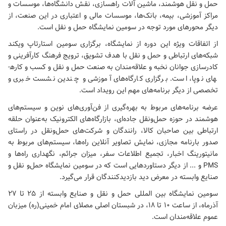
حمل و نقل هوشمند، ماشین آلات راهسازی، نقش دانشگاه‌ها، موسسات و
مراکز آموزشی، بیمه، بانک‌ها، موسسات مالی و اعتباری در این صنعت، از
دیگر محورهای مورد توجه در سومین نمایشگاه حمل و نقل است.
از اتفاقات ویژه این دوره از نمایشگاه، برگزاری سومین استارتاپ ویکند
شبکه‌های ارتباطی و حمل و نقل با هدف تشویق، ترویج فرهنگ کارآفرینی و
کادرسازی جوانان نخبه و علاقه‌مندان به صنعت حمل و نقل و کسب و کاره­
های نوپا، است. برگزاری کارگاه‌های آموزشی و چندین نشست خبری و
تخصصی از دیگر برنامه‌های مهم این رویداد است.
عرضه برنامه‌های مربوط به بهره‌گیری از فن‌آوری‌های نوین و سیستم‌های
هوشمند در حوزه حمل‌ونقل جاده‌ای، بازارگاه‌های الکترونیک به‌عنوان حلقه
ارتباطی بین صاحبان کالا، رانندگان و شرکت‌های حمل‌ونقل در راستای
صدور بارنامه مجازی، نمایش تصاویر آنلاین راه‌ها، سیستم‌های مربوط به
مانیتورینگ اخبار، تجمیع اطلاعات سفر، میزان جرائم، نگهداری راه‌ها و
PMS
و ... از دیگر دستاوردهایی است که در سومین نمایشگاه حمل‌و نقل و
صنایع وابسته در معرض دید بازدیدکنندگان قرار می‌گیرد.
سومین نمایشگاه بین المللی حمل‌ و نقل و صنایع وابسته از ۲۵ تا ۲۷
آذرماه، از ساعت ۱۰ تا ۱۸، در شبستان اصلی
مصلای امام خمینی(ره)
میزبان
عموم علاقه‌مندان است.