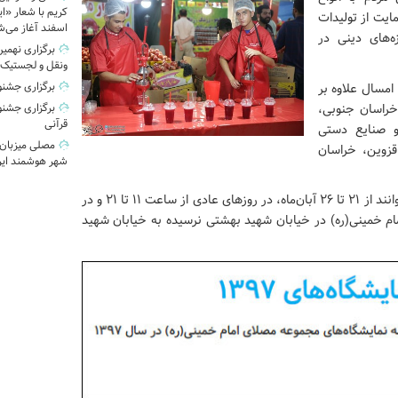
کریم با شعار «ایر
ایت از تولیدات
اسفند آغاز می‌ش
ه‌های دینی در
برگزاری نهمی
ونقل و لجستیک
برگزاری جشنو
امسال علاوه بر
 خراسان جنوبی،
برگزاری جشنوا
قرآنی
و صنایع دستی
مصلی میزبان
قزوین، خراسان
شهر هوشمند ایر
علاقه‌مندان برای بازدید از جشنواره انار و میوه‌های قرآنی می‌توانند از ۲۱ تا ۲۶ آبان‌ماه، در روزهای عادی از ساعت ۱۱ تا ۲۱ و در
م خمینی(ره)
در خیابان شهید بهشتی نرسیده به خیابان شهید