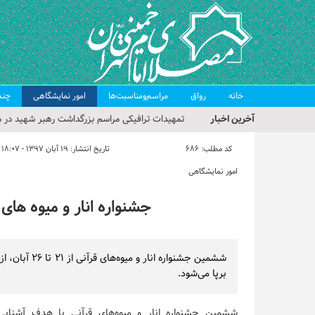
خانه
رواق
مراسم‌ومناسبت‌ها
امور نمایشگاهی
چند
آخرین اخبار
تمهیدات ترافیکی مراسم بزرگداشت رهبر شهید در م
حجت‌الاسلام حاج علی‌اکبری؛ خطیب این هفته نماز
کد مطلب:
686
تاریخ انتشار:
۱۹ آبان ۱۳۹۷ - ۱۸:۰۷
مراسم بزرگداشت امام مجاهد شهید در مصلای تهران
امور نمایشگاهی
گزارش تصویری| مراسم نماز بر پیکر امام شهید انقلا
جشنواره انار و میوه های
گزارش تصویری| مراسم بزرگداشت آقای شهید ایران
برپا می‌شود.
ششمین جشنواره انار و میوه‌های قرآنی با هدف آشنایی 