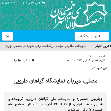
شنبه ۱۷ مرداد ۱۴۰۵ -
Aug 8, 2026
امور نمایشگاهی
آخرین اخبار
تمهیدات ترافیکی مراسم بزرگداشت رهبر شهید در مصلای تهران
اعلام شد
کد مطلب:
682
تاریخ انتشار:
۱۵ آبان ۱۳۹۷ - ۱۲:۰۲
۰ نظر
چاپ
حجت‌الاسلام حاج علی‌اکبری؛ خطیب این هفته نماز جمعه تهران
امور نمایشگاهی
مراسم بزرگداشت امام مجاهد شهید در مصلای تهران از سوی رهبر
مصلی، میزبان نمایشگاه گیاهان دارویی
معظم انقلاب
گزارش تصویری| مراسم نماز بر پیکر امام شهید انقلاب اسلامی ایران
چهارمین جشنواره و نمایشگاه ملی گیاهان دارویی، فرآورده‌های
گزارش تصویری| مراسم بزرگداشت آقای شهید ایران
طبیعی و طب ایرانی، از ۲۱ تا ۲۴ آبان، در شبستان مصلای امام
خمینی(ره) برگزار می‌شود.