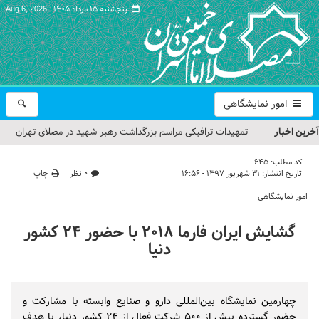
پنجشنبه ۱۵ مرداد ۱۴۰۵ -
Aug 6, 2026
امور نمایشگاهی
آخرین اخبار
تمهیدات ترافیکی مراسم بزرگداشت رهبر شهید در مصلای تهران
اعلام شد
کد مطلب:
645
تاریخ انتشار:
۳۱ شهریور ۱۳۹۷ - ۱۶:۵۶
۰ نظر
چاپ
حجت‌الاسلام حاج علی‌اکبری؛ خطیب این هفته نماز جمعه تهران
امور نمایشگاهی
مراسم بزرگداشت امام مجاهد شهید در مصلای تهران از سوی رهبر
گشایش ایران فارما ۲۰۱۸ با حضور ۲۴ کشور
معظم انقلاب
دنیا
گزارش تصویری| مراسم نماز بر پیکر امام شهید انقلاب اسلامی ایران
گزارش تصویری| مراسم بزرگداشت آقای شهید ایران
چهارمین نمایشگاه بین‌المللی دارو و صنایع وابسته با مشارکت و
حضور گسترده بیش از ۵۰۰ شرکت فعال از ۲۴ کشور دنیا، با هدف