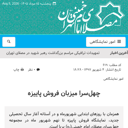
پنجشنبه ۱۵ مرداد ۱۴۰۵ -
Aug 6, 2026
امور نمایشگاهی
آخرین اخبار
تمهیدات ترافیکی مراسم بزرگداشت رهبر شهید در مصلای تهران
اعلام شد
کد مطلب:
619
تاریخ انتشار:
۴ شهریور ۱۳۹۷ - ۱۸:۲۸
۰ نظر
چاپ
حجت‌الاسلام حاج علی‌اکبری؛ خطیب این هفته نماز جمعه تهران
امور نمایشگاهی
مراسم بزرگداشت امام مجاهد شهید در مصلای تهران از سوی رهبر
چهل‌سرا میزبان فروش پاییزه
معظم انقلاب
گزارش تصویری| مراسم نماز بر پیکر امام شهید انقلاب اسلامی ایران
همزمان با روزهای ابتدایی شهریورماه و در آستانه آغاز سال تحصیلی
گزارش تصویری| مراسم بزرگداشت آقای شهید ایران
جدید، نمایشگاه فروش پاییزه تا نهم شهریور ماه در مجموعه
چهل‌سرای مصلای امام خمینی(ره) برپا است.