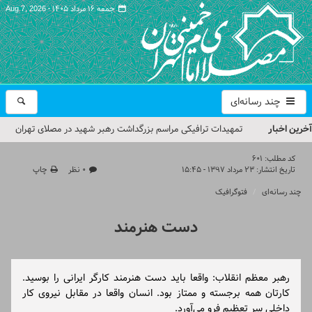
جمعه ۱۶ مرداد ۱۴۰۵ -
Aug 7, 2026
چند رسانه‌ای
آخرین اخبار
تمهیدات ترافیکی مراسم بزرگداشت رهبر شهید در مصلای تهران
اعلام شد
کد مطلب:
601
تاریخ انتشار:
۲۳ مرداد ۱۳۹۷ - ۱۵:۴۵
۰ نظر
چاپ
حجت‌الاسلام حاج علی‌اکبری؛ خطیب این هفته نماز جمعه تهران
چند رسانه‌ای
فتوگرافیک
مراسم بزرگداشت امام مجاهد شهید در مصلای تهران از سوی رهبر
دست هنرمند
معظم انقلاب
گزارش تصویری| مراسم نماز بر پیکر امام شهید انقلاب اسلامی ایران
رهبر معظم انقلاب: واقعا باید دست هنرمند کارگر ایرانی را بوسید.
گزارش تصویری| مراسم بزرگداشت آقای شهید ایران
کارتان همه برجسته و ممتاز بود. انسان واقعا در مقابل نیروی کار
داخلی سر تعظیم فرو می‌آورد.