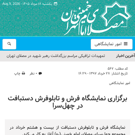
یکشنبه ۱۸ مرداد ۱۴۰۵ -
Aug 9, 2026
امور نمایشگاهی
آخرین اخبار
تمهیدات ترافیکی مراسم بزرگداشت رهبر شهید در مصلای تهران
اعلام شد
کد مطلب:
567
تاریخ انتشار:
۲۸ خرداد ۱۳۹۷ - ۱۶:۲۹
۰ نظر
چاپ
حجت‌الاسلام حاج علی‌اکبری؛ خطیب این هفته نماز جمعه تهران
امور نمایشگاهی
مراسم بزرگداشت امام مجاهد شهید در مصلای تهران از سوی رهبر
برگزاری نمایشگاه فرش و تابلوفرش دستبافت
معظم انقلاب
در چهل‌سرا
گزارش تصویری| مراسم نماز بر پیکر امام شهید انقلاب اسلامی ایران
گزارش تصویری| مراسم بزرگداشت آقای شهید ایران
نمایشگاه فرش و تابلوفرش دستبافت از بیست و هشتم خرداد در
مجموعه چهل‌سرای مصلای امام خمینی(ره) آغاز به کار می‌کند.