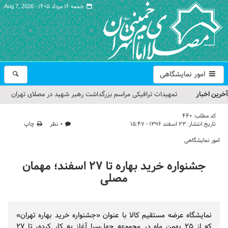
جمعه ۱۶ مرداد ۱۴۰۵ -
Aug 7, 2026
امور نمایشگاهی
آخرین اخبار
تمهیدات ترافیکی مراسم بزرگداشت رهبر شهید در مصلای تهران
اعلام شد
کد مطلب:
440
تاریخ انتشار:
۲۳ اسفند ۱۳۹۶ - ۱۵:۴۷
۰ نظر
چاپ
حجت‌الاسلام حاج علی‌اکبری؛ خطیب این هفته نماز جمعه تهران
امور نمایشگاهی
مراسم بزرگداشت امام مجاهد شهید در مصلای تهران از سوی رهبر
جشنواره خرید بهاره تا ۲۷ اسفند؛ مهمان
معظم انقلاب
مصلی
گزارش تصویری| مراسم نماز بر پیکر امام شهید انقلاب اسلامی ایران
گزارش تصویری| مراسم بزرگداشت آقای شهید ایران
نمایشگاه عرضه مستقیم کالا با عنوان «جشنواره خرید بهاره تهران»
که از ۲۵ بهمن ماه در مجموعه چهل‌سرا آغاز به کار کرده، تا ۲۷