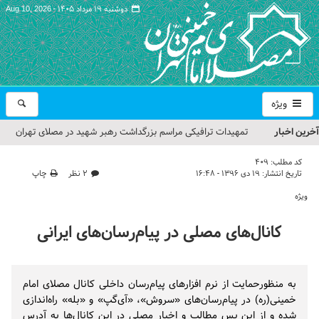
دوشنبه ۱۹ مرداد ۱۴۰۵ -
Aug 10, 2026
ویژه
آخرین اخبار
تمهیدات ترافیکی مراسم بزرگداشت رهبر شهید در مصلای تهران
اعلام شد
کد مطلب:
409
تاریخ انتشار:
۱۹ دی ۱۳۹۶ - ۱۶:۴۸
۲ نظر
چاپ
حجت‌الاسلام حاج علی‌اکبری؛ خطیب این هفته نماز جمعه تهران
ویژه
مراسم بزرگداشت امام مجاهد شهید در مصلای تهران از سوی رهبر
کانال‌های مصلی در پیام‌رسان‌های ایرانی
معظم انقلاب
گزارش تصویری| مراسم نماز بر پیکر امام شهید انقلاب اسلامی ایران
به منظورحمایت از نرم افزارهای پیام‌رسان داخلی کانال مصلای امام
گزارش تصویری| مراسم بزرگداشت آقای شهید ایران
خمینی(ره) در پیام‌رسان‌های «سروش»، «آی‌گپ» و «بله» راه‌اندازی
شده و از این پس مطالب و اخبار مصلی در این کانال‌ها به آدرس