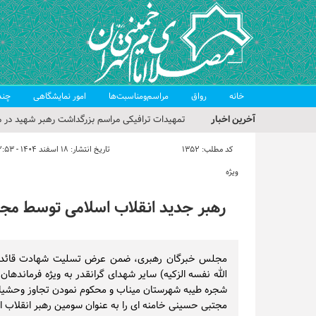
خانه
رواق
مراسم‌ومناسبت‌ها
امور نمایشگاهی
چند
آخرین اخبار
تمهیدات ترافیکی مراسم بزرگداشت رهبر شهید در م
حجت‌الاسلام حاج علی‌اکبری؛ خطیب این هفته نماز
کد مطلب:
1352
تاریخ انتشار:
۱۸ اسفند ۱۴۰۴ - ۱۲:۵۳
مراسم بزرگداشت امام مجاهد شهید در مصلای تهران
ویژه
گزارش تصویری| مراسم نماز بر پیکر امام شهید انقلا
رهبر جدید انقلاب اسلامی توسط مج
گزارش تصویری| مراسم بزرگداشت آقای شهید ایران
مجلس خبرگان رهبری، ضمن عرض تسلیت شهادت قائد عظ
الله نفسه الزکیه) سایر شهدای گرانقدر به ویژه فرماندها
شجره طیبه شهرستان میناب و محکوم نمودن تجاوز وحشیانه
مجتبی حسینی خامنه ای را به عنوان سومین رهبر انقلاب اسل