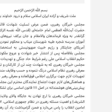
بسم الله الرّحمن الرّحیم
ملت شریف و آزاده ایران اسلامی سلام و درود خداوند بر
مجلس خبرگان رهبری، ضمن عرض تسلیت شهادت قائد
حضرت آیت‌الله العظمی امام خامنه‌ای (قدس الله نفسه الزک
گرانقدر به ویژه فرماندهان والامقام و جان برکف نیروها
آموزان مدرسه شجره طیبه شهرستان میناب و محکوم نمودن 
آمریکای جنایتکار و رژیم خبیث صهیونیستی به استحضار
مجلس بلافاصله پس از انتشار خبر شهادت و عروج ملکوتی 
حکیم انقلاب اسلامی علی رغم شرایط حاد جنگی و تهدیدات مس
مجلس خبرگان رهبری که به شهادت چند تن از کارکنان و تی
معرفی رهبری نظام اسلامی درنگ ننموده و حسب وظایف مندرج
تمهیدات لازم جهت برگزاری اجلاس فوق‌العاده و معرفی رهبر جد
و هماهنگی‌های لازم جهت اجتماع نمایندگان محترم این مجل
پیش‌بینی‌های هوشمندانه در اصل ۱۱۱ قانون اساسی برای تشکیل شورای موقت، کشور دچار خلأ رهبری نگردد.
مجلس خبرگان رهبری با ارج نهادن به جایگاه والای ولای
امامین انقلاب را پاس می‌دارد و ضمن گرامیداشت یاد آن ره