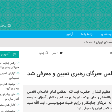
پنجشنبه ۱۵ مرد
رسانه‌ای
ارتباط با ما
آرشیو
صلای تهران اعلام شد
 جمعه تهران
۰ نظر
چاپ
آخرین
 از سوی رهبر معظم انقلاب
رهبر جدید ا
خبرگان رهبری ت
ب اسلامی ایران
لس خبرگان رهبری تعیین و معرفی شد
گزارش تصویر
سلیمانی
توصیه های ره
بیماری کرونا
یم الشٱن حضرت آیت‌الله العظمی امام خامنه‌ای (قدس
متن پیام نورو
ن والامقام و جان برکف نیروهای مسلح و دانش آموزان مدرسه
آغاز سال نو
 آمریکای جنایتکار و رژیم خبیث صهیونیستی، آیت الله سید
کانال‌های مصل
امی ایران را معرفی کرد.
توضیحاتی درب