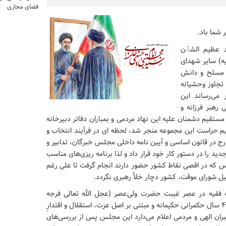
فضای مجازی
 شما باد.
 عظیم الشٱن
یه) سایر شهدای
ی مسلح و دانش
تجاوز وحشیانه
 می‌رساند این
رهبر فرزانه و
تقیم دشمنان علیه این نهاد مردمی و بمباران دفاتر دبیرخانه
م حراست این مجموعه منجر شد، لحظه ای در فرآیند انتخاب و
 در قانون اساسی و آیین نامه داخلی مجلس خبرگان، تدابیر و
ید را در دستور کار خود قرار داد و لذا برنامه ریزی‌های مناسب
س که در اقصی نقاط کشور حضور دارند انجام گرفت تا علی رغم
ت فقیه در عصر غیبت حضرت ولی‌عصر (عجل الله تعالی فرجه
الشریف) و اهمیت مسئله رهبری در نظام جمهوری اسلامی، ۴۷ سال حکمرانی حکیمانه و مبتنی بر اصل عزت، استقلال و اقتدارِ
بران الهی و مردمی اعلام می‌دارد این مجلس پس از بررسی‌های