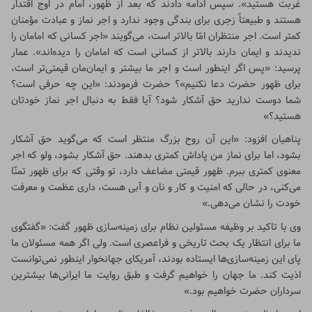
غربت هستید». سپس ادامه دادند که بعد از ظهور، امام در اوج اقتدار
هستند و طبیعتاً زجری برای بندگی وجود ندارد و اجر نماز و عبادت مؤمنان
کمتر است. اجر منتظران امّا بالاتر است، می‌گویند «اجر کسانی که امامان را
ندیدند و ایمان دارند بالاتر از کسانی است که امامان را دیده‌اند». عمار
پرسید: «پس اگر اینطور است و اجر ما بیشتر و ایمان‌مان قیمتی‌تر است،
برای ظهور حضرت دعا نکنیم»؟ حضرت فرمودند: «این چه حرفی است؟
شما دوست ندارید حق آشکار شود؟ آیا فقط به دنبال اجر نماز خودتان
هستید؟»
پناهیان افزود: «این آن روح بزرگ منتظر است که می‌گوید حق آشکار
بشود، اما برای نماز من پاداش کمتری بدهند. حق آشکار بشود، ولو که اجر
معنوی کمتری ببرم. ظهور قیمتی مضاعف دارد، تو وقتی که برای ظهور تمنّا
می‌کنی، در حالی که امنیت و کار و نان و آبی هست، داری عظمت و معرفت
خودت را نشان می‌دهی.»
وی با تاکید بر وظیفه مسئولین نظام برای زمینه‌سازی ظهور گفت: «گفتگوی
ما برای انتظار یک بحث تاریخی و فراعصری است. ولی اگر همه مسئولان ما
پای این زمینه‌سازی‌ها ایستاده بودند، آمریکای جهانخوار اینطور نمی‌توانست
اذیت کند. ما جهان را خواهیم گرفت و طبق روایت ما ایرانی‌ها بیشترین
سرداران حضرت خواهیم بود.»