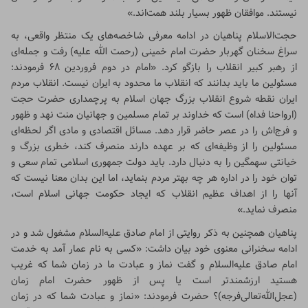
نیستند. موافقان ظهور بسیار بلند همت‌اند.»
حجت‌الاسلام پناهیان در ادامه معرفی شاخصه‌های یک منتظر واقعی، به
سراغ سخنان گهربار حضرت امام خمینی (رحمت الله علیه) رفت و جمله‌ای
از رهبر کبیر انقلاب را بازگو کرد. «امام در دوم فروردین ۶۸ فرمودند:
مسئولین ما باید بدانند که انقلاب ما محدود به ایران نیست. انقلاب مردم
ایران نقطه شروع انقلاب بزرگ جهان اسلام به پرچمداری حضرت حجت
(ارواحنا فداه) است که خداوند بر تمام مسلمین و جهانیان منت نهد و ظهور
و فرج‌اش را در عصر حاضر قرار دهد. مسائل اقتصادی و مادی اگر لحظه‌ای
مسئولین را از وظیفه‌ای که بر عهده دارند منصرف کند، خطری بزرگ و
خیانتی سهمگین را به دنبال دارد. باید دولت جمهوری اسلامی تمام سعی و
توان خود را در اداره هر چه بهتر مردم بنماید، اما این بدان معنا نیست که
آنها را از اهداف عظیم انقلاب که ایجاد حکومت جهانی اسلام است،
منصرف نماید.»
پناهیان همچنین به ذکر روایتی از امام صادق علیه‌السلام مشغول شد و در
ادامه سخنرانی معنوی خود بیان داشت: «کسی به نام عمار آمد به خدمت
امام صادق علیه‌السلام و گفت نماز و عبادت ما در زمان شما که غریب
هستید ارزشمندتر است یا پس از ظهور حضرت امام زمان
(عجل‌الله‌تعالی‌فرجه)؟ حضرت فرمودند: «نماز و عبادت شما که در زمان