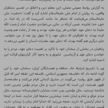
به گزارش روابط عمومی مصلی، این معلم دین و اخلاق در تفسیر منتظران
واقعی، به روایتی از امام علی علیه‌السلام اشاره کرد و گفت: «حضرت علی
علیه‌السلام می‌فرمایند که منتظر ما، مانند کسی‌ست که در راه خدا، در
خون خدا غلتیده. ضمن آن‌که در جایی می‌خواندم حضرت امام (رحمت الله
علیه) به دعای عهد خواندن هر روزه مقید بودند و بعد از رحلت هم وصیت
کرده بودند به اطرافیان که دعای عهد را تا چهل روز بعد از من بخوانید.
جای دیگری هم گفته بودند که دعای عهد مقدرات انسان را تغییر می‌دهد.»
پناهیان در بخشی از سخنان خود با تاکید بر اهمیت دعای عهد، مردم را به
خواندن دعای عهد و آل‌یاسین تشویق و به وجود آثار گران‌بهای قرائت این
ادعیه اشاره کرد.
وی با تشریح شرایط حاد منطقه و همسایگان ایران، سخنان خود را این
گونه ادامه داد که «فلسفه جمهوری اسلامی، فلسفه این نقطه امن که قبل
از ظهور طبق روایت می‌گویند در مشرق کسانی قیام می‌کنند و مقدمه‌ساز
ظهور هستند؛ این است که امنیت دارید و مثل مردم مؤمن بحرین تحت
شکنجه نیستید، مثل مؤمنین یمن تحت بمباران ناجوان‌مردانه نیستید، مثل
مردم عراق و شام و لبنان تحت بیشترین ستم‌ها قرار ندارید، شما در اینجا
با تمام آرامشی که دارید، ضجه می‌زنید که خدایا امام زمان را برسان، دارید
قیمت خودتان را نشان می‌دهید، این‌ افراد با معرفتند و به فکر خودشان