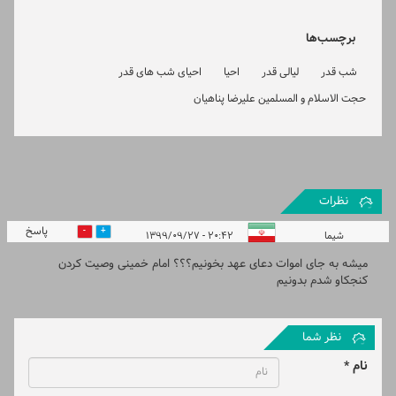
برچسب‌ها
شب قدر
لیالی قدر
احیا
احیای شب های قدر
حجت الاسلام و المسلمین علیرضا پناهیان
نظرات
پاسخ
0
0
شیما
۲۰:۴۲ - ۱۳۹۹/۰۹/۲۷
میشه به جای اموات دعای عهد بخونیم؟؟؟ امام خمینی وصیت کردن
کنجکاو شدم بدونیم
نظر شما
نام *