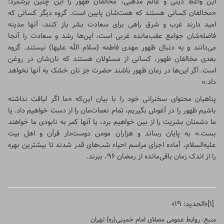
این واعظ دینی و عالم مذهبی، مخالفان ظهور را این چنین برشمرد:
«مخالفان کسانی هستند که همت‌شان پایین است. گروه دیگر کسانی که
امید دارند غرب و شرق راهی برای سعادت بشر باز کنند، آنها مدینه
فاضله‌شان جوامع عقب‌مانده غربی است، این‌ها رشد و سعادت را آنجا
می‌دانند و به دنبال ظهور مهدی فاطمه (سلام الله علیها) نیستند. گروه
بعدی مخالفان ظهور، کسانی از مسئولان هستند که نان‌شان در روغن
است. اگر این‌ها در زمان ظهور باشند حضرت جز نان خشک به آنها نخواهد
داد.»
پناهیان محتوای سخنرانی خود را با بیان این‌که «ما اگر لیاقت نداشته
باشیم ظهور را در آغوش بگیریم، تمام نعمات‌مان را از دست خواهیم داد. یا
ما دشمنان بشریت را از بین خواهیم برد، یا آنها کمر به نابودی ما خواهند
بست.» به پایان رساند و هزاران مومن دوست‌دار قرآن و اهل بیت
علیه‌السلام، آماده اجرای مراسم احیاء شب‌های قدر شدند تا بیشترین بهره
را از اندک زمان باقی‌مانده از رمضان ۹۶، ببرند.
[۱]
﴿الحدید: ١٩﴾
منبع: روابط عمومی مصلای امام خمینی(ره) تهران