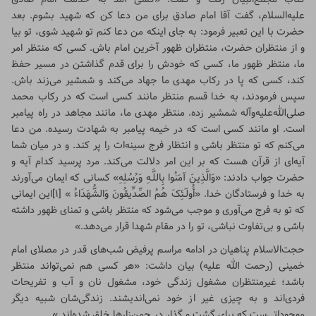
علیه‌السلام، گفت آقا امام صادق برای من دعا کن که شهید بشوم. بعد
حضرت با این تعبیر فرمود: به جای اینکه من دعا کنم تو شهید شوی، تو بیا
و از منتظران حضرت، منتظران ظهور آخرین امام باش. کسی که منتظر امر
ما، منتظر ظهور ما، کسی که خودش را برای قدم گذاشتن در مسیر حفظ
کند، کسی که پا در رکاب مهدی ما جهاد می‌کند و شمشیر می‌زند باش.
سپس فرمودند، به خدا قسم منتظر مانند کسی است که در رکاب محمد
صلی‌الله‌علیه‌وآله شمشیر زده. منتظر مهدی ما، مانند مجاهد در راه پیامبر
است. او مانند کسی است که در خیمه پیامبر به شهادت رسیده. من دعا
می‌کنم که تو منتظر باشی و انتظار فرج سینه‌ات را پر کند. و در میان شما
آیه‌ای از قرآن هست که بر این امر دلالت می‌کند. مرد پرسید کدام آیه و
حضرت جواب دادند: «وَالَّذِینَ آمَنُوا بِاللَّـهِ وَرُسُلِهِ» کسانی که ایمان می‌آورند
به خدا و فرستادگان خدا. «أُولَـٰئِکَ هُمُ الصِّدِّیقُونَ وَالشُّهَدَاءُ »
[۱]
این ایمانی
که تو به فرج می‌آوری و موجب می‌شود که منتظر باشی و تمنای ظهور داشته
باشی و بی‌تفاوت نباشی، تو را در مقام شهدا قرار می‌دهد.»
حجت‌الاسلام پناهیان در ادامه مراسم پرفیض شب‌های قدر در مصلای امام
خمینی (رحمت الله علیه) بیان داشت: «هر کسی هم نمی‌تواند منتظر
باشد؛ غیرمنتظران مشغول زندگی خود، مشغول نان و آب و تفریحات
فردی‌اند و به چیزی غیر از خود نمی‌اندیشند. زندگی‌شان شبیه دیگر
موجوداتی‌ست که برای گشت و گذار در چمن‌زارها خلق شده‌اند.»