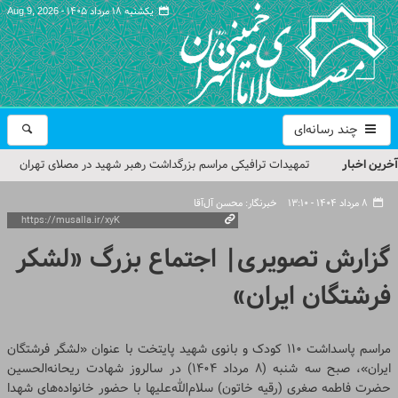
یکشنبه ۱۸ مرداد ۱۴۰۵ -
Aug 9, 2026
چند رسانه‌ای
آخرین اخبار
حجت‌الاسلام حاج علی‌اکبری؛ خطیب این هفته نماز جمعه تهران
مراسم بزرگداشت امام مجاهد شهید در مصلای تهران از سوی رهبر
۸ مرداد ۱۴۰۴ - ۱۳:۱۰
خبرنگار: محسن آل‌آقا
معظم انقلاب
گزارش تصویری| اجتماع بزرگ «لشکر
گزارش تصویری| مراسم نماز بر پیکر امام شهید انقلاب اسلامی ایران
فرشتگان ایران»
گزارش تصویری| مراسم بزرگداشت آقای شهید ایران
تمهیدات ترافیکی مراسم بزرگداشت رهبر شهید در مصلای تهران
مراسم پاسداشت ۱۱۰ کودک و بانوی شهید پایتخت با عنوان «لشگر فرشتگان
اعلام شد
ایران»، صبح سه شنبه (۸ مرداد ۱۴۰۴) در سالروز شهادت ریحانه‌الحسین
حضرت فاطمه صغری (رقیه خاتون) سلام‌الله‌علیها با حضور خانواده‌های شهدا