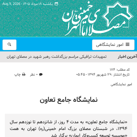
یکشنبه ۱۸ مرداد ۱۴۰۵ -
Aug 9, 2026
امور نمایشگاهی
آخرین اخبار
تمهیدات ترافیکی مراسم بزرگداشت رهبر شهید در مصلای تهران
اعلام شد
کد مطلب:
184
تاریخ انتشار:
۲۹ شهریور ۱۳۹۴ - ۰۵:۴۵
۰ نظر
چاپ
حجت‌الاسلام حاج علی‌اکبری؛ خطیب این هفته نماز جمعه تهران
امور نمایشگاهی
مراسم بزرگداشت امام مجاهد شهید در مصلای تهران از سوی رهبر
نمایشگاه جامع تعاون
معظم انقلاب
گزارش تصویری| مراسم نماز بر پیکر امام شهید انقلاب اسلامی ایران
«نمایشگاه جامع تعاون» به مدت ۴ روز، از شانزدهم تا نوزدهم سال
گزارش تصویری| مراسم بزرگداشت آقای شهید ایران
۱۳۹۴، در شبستان مصلای بزرگ امام خمینی(ره) تهران به همت
«موسسه توسعه کسب‌وکار ایمان» برگزار شد