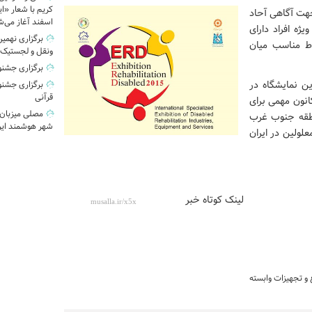
کریم با شعار «ایر
هت آگاهی آحاد
اسفند آغاز می‌ش
ه افراد دارای
برگزاری نهمی
اط مناسب میان
ونقل و لجستیک
برگزاری جشنو
ین نمایشگاه در
برگزاری جشنوا
قرآنی
انون مهمی برای
مصلی میزبان
نطقه جنوب غرب
شهر هوشمند ایر
لولین در ایران
لینک کوتاه خبر
و تجهیزات وابسته