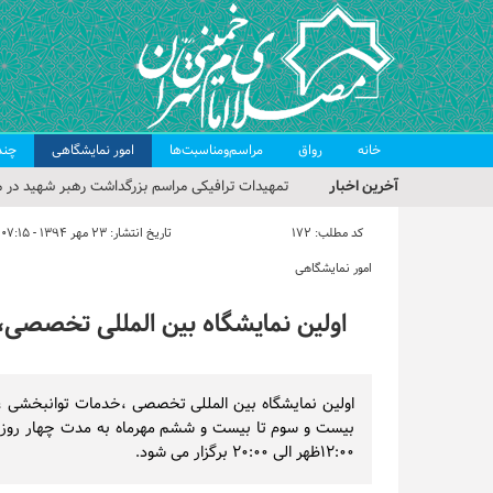
خانه
رواق
مراسم‌ومناسبت‌ها
امور نمایشگاهی
چند
آخرین اخبار
تمهیدات ترافیکی مراسم بزرگداشت رهبر شهید در م
حجت‌الاسلام حاج علی‌اکبری؛ خطیب این هفته نماز
کد مطلب:
172
تاریخ انتشار:
۲۳ مهر ۱۳۹۴ - ۰۷:۱۵
مراسم بزرگداشت امام مجاهد شهید در مصلای تهران
امور نمایشگاهی
گزارش تصویری| مراسم نماز بر پیکر امام شهید انقلا
اولین نمایشگاه بین المللی تخصصی، 
گزارش تصویری| مراسم بزرگداشت آقای شهید ایران
اولین نمایشگاه بین المللی تخصصی ،خدمات توانبخشی ،مع
بیست و سوم تا بیست و ششم مهرماه به مدت چهار روز د
۱۲:۰۰ظهر الی ۲۰:۰۰ برگزار می شود.