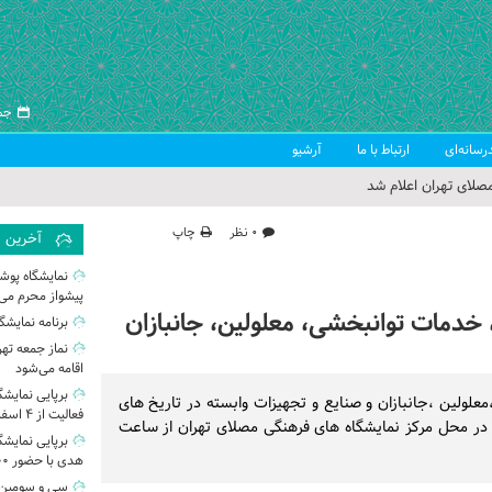
جمعه ۱۶ 
رسانه‌ای
ارتباط با ما
آرشیو
صلای تهران اعلام شد
 جمعه تهران
۰ نظر
چاپ
آخرین
 از سوی رهبر معظم انقلاب
نمایشگاه پوش
پیشواز محرم می‌
ب اسلامی ایران
خدمات توانبخشی، معلولین، جانبازان
برنامه نمایشگاه‌
نماز جمعه تهر
اقامه می‌شود
برپایی نمایشگ
لولین ،جانبازان و صنایع و تجهیزات وابسته در تاریخ های
فعالیت از ۴ اسفند
ر محل مرکز نمایشگاه های فرهنگی مصلای تهران از ساعت
برپایی نمایش
هدی با حضور ۲۰۰ تولیدکننده
سی و سومین ن