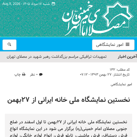
شنبه ۱۷ مرداد ۱۴۰۵ -
Aug 8, 2026
امور نمایشگاهی
آخرین اخبار
تمهیدات ترافیکی مراسم بزرگداشت رهبر شهید در مصلای تهران
اعلام شد
کد مطلب:
132
تاریخ انتشار:
۲۷ بهمن ۱۳۹۳ - ۰۷:۱۲
۰ نظر
چاپ
حجت‌الاسلام حاج علی‌اکبری؛ خطیب این هفته نماز جمعه تهران
امور نمایشگاهی
مراسم بزرگداشت امام مجاهد شهید در مصلای تهران از سوی رهبر
نخستین نمایشگاه ملی خانه ایرانی از ۲۷بهمن
معظم انقلاب
گزارش تصویری| مراسم نماز بر پیکر امام شهید انقلاب اسلامی ایران
نخستین نمایشگاه ملی خانه ایرانی از ۲۷بهمن تا اول اسفند در ضلع
گزارش تصویری| مراسم بزرگداشت آقای شهید ایران
جنوبی مصلای امام خمینی(ره) برگزار می شود در این نمایشگاه انواع
فرش دستباف، فرش ماشینی، تابلو فرش، انواع لوازم خانگی، لوازم