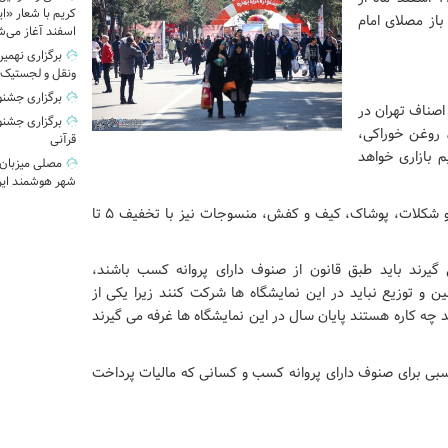
کریم با شعار «ایر
ه باز مصلای امام
اسفند آغاز می‌ش
برگزاری نهمی
ونقل و لجستیک
برگزاری جشنو
اصناف تهران در
برگزاری جشنوا
 روغن خوراکی،
قرآنی
م بازاری خواهد
مصلی میزبان
شهر هوشمند ایر
وی افزود: قیمت سایر کالاها مانند خشکبار، آجیل، شیرینی و شکلات، پوشاک، کیف و کفش، منسوجات نیز با تخفیف ۵ تا
 گیرند باید طبق قانون از صنوف دارای پروانه کسب باشند،
ین و توزیع نباید در این نمایشگاه ها شرکت کنند زیرا یکی از
ه کاره هستند پایان سال در این نمایشگاه ها غرفه می گیرند
اسبی برای صنوف دارای پروانه کسب و کسانی که مالیات پرداخت