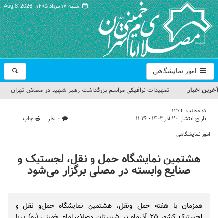
شنبه ۱۷ مرداد ۱۴۰۵ -
Aug 8, 2026
امور نمایشگاهی
آخرین اخبار
تمهیدات ترافیکی مراسم بزرگداشت رهبر شهید در مصلای تهران
اعلام شد
کد مطلب:
1264
تاریخ انتشار:
۲۰ آذر ۱۴۰۳ - ۱۱:۳۶
۰ نظر
چاپ
حجت‌الاسلام حاج علی‌اکبری؛ خطیب این هفته نماز جمعه تهران
امور نمایشگاهی
مراسم بزرگداشت امام مجاهد شهید در مصلای تهران از سوی رهبر
هشتمین نمایشگاه حمل و نقل، لجستیک و
معظم انقلاب
صنایع وابسته در مصلی برگزار می‌شود
گزارش تصویری| مراسم نماز بر پیکر امام شهید انقلاب اسلامی ایران
گزارش تصویری| مراسم بزرگداشت آقای شهید ایران
همزمان با هفته حمل ونقل، هشتمین نمایشگاه حمل‌و نقل و
لجستیک کشور ۲۵ آذرماه در شبستان مصلای امام خمینی (ره) برپا