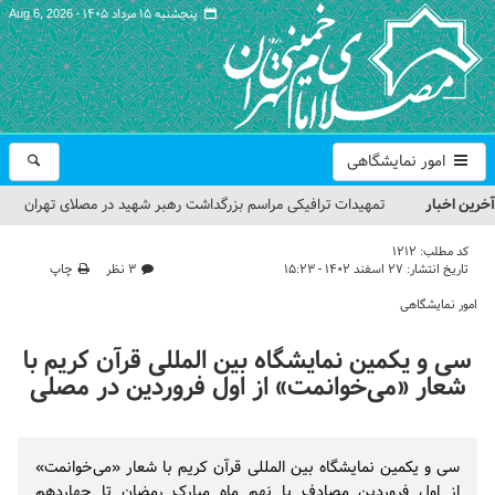
پنجشنبه ۱۵ مرداد ۱۴۰۵ -
Aug 6, 2026
امور نمایشگاهی
آخرین اخبار
تمهیدات ترافیکی مراسم بزرگداشت رهبر شهید در مصلای تهران
اعلام شد
کد مطلب:
1212
تاریخ انتشار:
۲۷ اسفند ۱۴۰۲ - ۱۵:۲۳
۳ نظر
چاپ
حجت‌الاسلام حاج علی‌اکبری؛ خطیب این هفته نماز جمعه تهران
امور نمایشگاهی
مراسم بزرگداشت امام مجاهد شهید در مصلای تهران از سوی رهبر
سی و یکمین نمایشگاه بین المللی قرآن کریم با
معظم انقلاب
شعار «می‌خوانمت» از اول فروردین در مصلی
گزارش تصویری| مراسم نماز بر پیکر امام شهید انقلاب اسلامی ایران
گزارش تصویری| مراسم بزرگداشت آقای شهید ایران
سی و یکمین نمایشگاه بین المللی قرآن کریم با شعار «می‌خوانمت»
از اول فروردین مصادف با نهم ماه مبارک رمضان تا چهاردهم