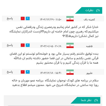
نظرات
پاسخ
3
22
کجینه باف
۱۱:۵۰ - ۱۴۰۲/۱۲/۲۹
خدارا شکر که در کشور امام زمانبم ودرعصری زندگی ودرفضایی نفس
میکشیم،که رهبری چون امام خامنه ای داریم🤲ازدست اندرکاران نمایشگاه
نیز کمال تشکررا داریم🙏🏼🌹
پاسخ
1
7
فاطمه
۲۰:۱۹ - ۱۴۰۳/۰۱/۰۵
بنده توفیق داشتم رفتم بسیار عالی بود و خوشحالم تونستم تو این فضای
قرآنی نفس بکشم و ساعاتی در این فضا حضور داشته باشم ان شاالله
همه ما با قرآن زندگی کنیم و با قرآن محشور بشیم
پاسخ
0
0
علیپور
۱۵:۴۱ - ۱۴۰۳/۱۲/۱۸
سلام در برنامه های کودک نوجوان نمایشگاه .برنامه عمو مهربان و خاله
رویا چه ساعتی در نمایشگاه شروع می شود .ممنون میشم اطلاع بدهید
نظر شما