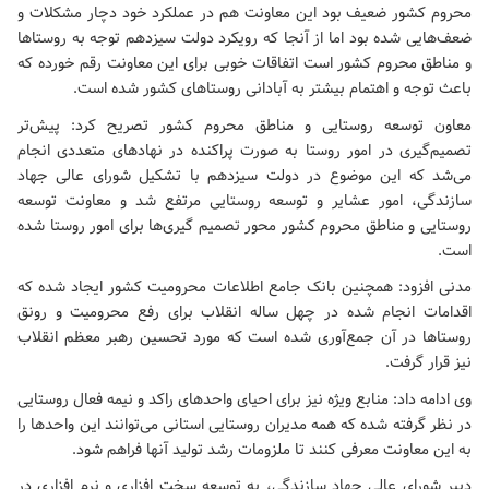
محروم کشور ضعیف بود این معاونت هم در عملکرد خود دچار مشکلات و
ضعف‌هایی شده بود اما از آنجا که رویکرد دولت سیزدهم توجه به روستاها
و مناطق محروم کشور است اتفاقات خوبی برای این معاونت رقم خورده که
باعث توجه و اهتمام بیشتر به آبادانی روستاهای کشور شده است.
معاون توسعه روستایی و مناطق محروم کشور تصریح کرد: پیش‌تر
تصمیم‌گیری در امور روستا به صورت پراکنده در نهادهای متعددی انجام
می‌شد که این موضوع در دولت سیزدهم با تشکیل شورای عالی جهاد
سازندگی، امور عشایر و توسعه روستایی مرتفع شد و معاونت توسعه
روستایی و مناطق محروم کشور محور تصمیم گیری‌ها برای امور روستا شده
است.
مدنی افزود: همچنین بانک جامع اطلاعات محرومیت کشور ایجاد شده که
اقدامات انجام شده در چهل ساله انقلاب برای رفع محرومیت و رونق
روستاها در آن جمع‌آوری شده است که مورد تحسین رهبر معظم انقلاب
نیز قرار گرفت.
وی ادامه داد: منابع ویژه نیز برای احیای واحدهای راکد و نیمه فعال روستایی
در نظر گرفته شده که همه مدیران روستایی استانی می‌توانند این واحدها را
به این معاونت معرفی کنند تا ملزومات رشد تولید آنها فراهم شود.
دبیر شورای عالی جهاد سازندگی، به توسعه سخت افزاری و نرم افزاری در