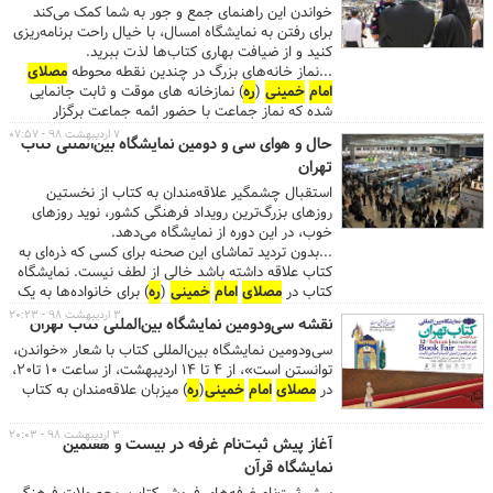
خواندن این راهنمای جمع و جور به شما کمک می‌کند
برای رفتن به نمایشگاه امسال، با خیال راحت برنامه‌ریزی
کنید و از ضیافت بهاری کتاب‌ها لذت ببرید.
...نماز خانه‌های بزرگ در چندین نقطه محوطه
مصلای
امام
خمینی
(
ره
) نمازخانه های موقت و ثابت جانمایی
شده که نماز جماعت با حضور ائمه جماعت برگزار
می‌شود. ...سی‌ودومین نمایشگاه بین‌المللی کتاب با شعار
۷ اردیبهشت ۹۸ - ۰۷:۵۷
حال و هوای سی و دومین نمایشگاه بین‌المللی کتاب
«خواندن، توانستن است»، از ۴ تا ۱۴ اردیبهشت، از
تهران
ساعت ۱۰ تا۲۰، در
مصلای
امام
خمینی
(
ره
) میزبان
علاقه‌مندان به کتاب است....
استقبال چشمگیر علاقه‌مندان به کتاب از نخستین
روزهای بزرگ‌ترین رویداد فرهنگی کشور، نوید روزهای
خوب، در این دوره از نمایشگاه می‌دهد.
...بدون تردید تماشای این صحنه برای کسی که ذره‌ای به
کتاب علاقه داشته باشد خالی از لطف نیست. نمایشگاه
کتاب در
مصلای
امام
خمینی
(
ره
) برای خانواده‌ها به یک
تفرجگاه فرهنگی تمام‌عیار بدل شده است. ...سی‌ودومین
۳ اردیبهشت ۹۸ - ۲۰:۲۳
نقشه سی‌ودومین نمایشگاه بین‌المللی کتاب تهران
نمایشگاه بین‌المللی کتاب با شعار «خواندن، توانستن
سی‌ودومین نمایشگاه بین‌المللی کتاب با شعار «خواندن،
است»، از ۴ تا ۱۴ اردیبهشت، از ساعت ۱۰ تا۲۰، در
توانستن است»، از ۴ تا ۱۴ اردیبهشت، از ساعت ۱۰ تا۲۰،
مصلای
امام
خمینی
(
ره
) میزبان علاقه‌مندان به کتاب
در
مصلای
امام
خمینی
(
ره
) میزبان علاقه‌مندان به کتاب
خواهد بود. ...
خواهد بود.
۳ اردیبهشت ۹۸ - ۲۰:۰۳
آغاز پیش ثبت‌نام غرفه در بیست و هفتمین
نمایشگاه قرآن