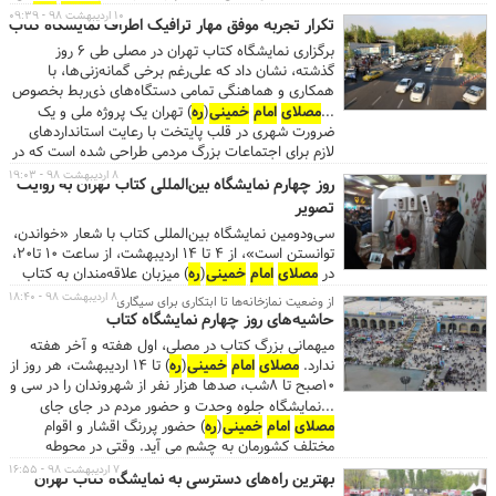
۲ ساعت و ۳۰ دقیقه حضور در شبستان
مصلای
امام
۱۰ اردیبهشت ۹۸ - ۰۹:۳۹
تکرار تجربه موفق مهار ترافیک اطراف نمایشگاه کتاب
خمینی
(
ره
) و بازدید از غرفه‌ها، از نزدیک با برخی ناشران
برگزاری نمایشگاه کتاب تهران در مصلی طی ۶ روز
دیدار و گفت‌وگو کردند.
گذشته، نشان داد که علی‌رغم برخی گمانه‌زنی‌ها، با
همکاری و هماهنگی تمامی دستگاه‌های ذی‌ربط بخصوص
پلیس راهور، تردد در محدوده مصلی تسهیل شده و
...
مصلای
امام
خمینی
(
ره
) تهران یک پروژه ملی و یک
رضایت شهروندان تأمین گردیده است. بازدیدهای میدانی
ضرورت شهری در قلب پایتخت با رعایت استانداردهای
مسئولان و تصاویر مسیرهای اطراف نمایشگاه نیز موید
لازم برای اجتماعات بزرگ مردمی طراحی شده است که در
همین امر است.
طول سال با برخورداری از ظرفیت پارکینگی حدود ۷ هزار
۸ اردیبهشت ۹۸ - ۱۹:۰۳
روز چهارم نمایشگاه بین‌المللی کتاب تهران به روایت
دستگاه خودرو، میزبان برنامه‌های مختلف و اجتماعات
تصویر
عظیم مردمی می‌باشد. مجاورت ۲ بزرگراه اصلی شهر در
ضلع شمالی و غربی
مصلای
امام
خمینی
(
ره
) و دسترسی
سی‌ودومین نمایشگاه بین‌المللی کتاب با شعار «خواندن،
به ۲ ایستگاه مترو، پایانه اتوبوسرانی، خط بی‌آرتی، سبب
توانستن است»، از ۴ تا ۱۴ اردیبهشت، از ساعت ۱۰ تا۲۰،
حضور پرشمار مردم و استفاده بهینه ایشان از برنامه‌های
در
مصلای
امام
خمینی
(
ره
) میزبان علاقه‌مندان به کتاب
برپا شده در این مجموعه گردیده است. ...
است.
۸ اردیبهشت ۹۸ - ۱۸:۴۰
از وضعیت نمازخانه‌ها تا ابتکاری برای سیگاری‌ها
حاشیه‌های روز چهارم نمایشگاه کتاب
میهمانی بزرگ کتاب در مصلی، اول هفته و آخر هفته
ندارد.
مصلای
امام
خمینی
(
ره
) تا ۱۴ اردیبهشت، هر روز از
۱۰صبح تا ۸شب، صدها هزار نفر از شهروندان را در سی و
دومین نمایشگاه کتاب میزبانی می‌کند. البته کتاب‌بازها
...نمایشگاه جلوه وحدت و حضور مردم در جای جای
زودتر می‌آیند و دیرتر هم از نمایشگاه دل می‌کنند.
مصلای
امام
خمینی
(
ره
) حضور پررنگ اقشار و اقوام
مختلف کشورمان به چشم می آید. وقتی در محوطه
مصلی قدم می زنم صحنه زیبایی از اقامه نماز شیعه و
۷ اردیبهشت ۹۸ - ۱۶:۵۵
بهترین راه‌های دسترسی به نمایشگاه کتاب تهران
سنی کنار همدیگر را می بینم. ...