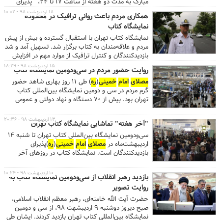
مبارک به مدت دو هفته از ساعت ۱۷ تا ۲۴، پذیرای
عموم علاقه‌مندان و بازدیدکنندگان از
۱۸ اردیبهشت ۹۸ - ۱۰:۰۲
همکاری مردم باعث روانی ترافیک در محدوده
بیست‌وهفتمین نمایشگاه بین‌المللی قرآن کریم، است. به
نمایشگاه کتاب
گزارش روابط عمومی
مصلای
امام
خمینی
(
ره
) ، این
نمایشگاه با شعار «قرآن؛ معنای زندگی» و با حضور بیش
نمایشگاه کتاب تهران با استقبال گسترده و بیش از پیش
از ۳۶۲ غرفه در ۱۲ بخش عفاف و حجاب، آثار هنری،
مردم و علاقه‌مندان به کتاب برگزار شد. تسهیل آمد و شد
عترت، فروش محصولات فرهنگی، ناشران مکتوب،
بازدیدکنندگان و کنترل ترافیک از موارد مهم در افزایش
پاویون رسانه‌های قرآنی، فضای مجازی، فروشگاه آثار و
استقبال مردم بود. در روزهای پایانی نمایشگاه، نظر
۱۵ اردیبهشت ۹۸ - ۱۸:۲۹
روایت حضور مردم در سی‌ودومین نمایشگاه کتاب
محصولات دیجیتال قرآنی، زنان و خانواده، کودک و
سرهنگ علی پروانه، رییس پلیس راهنمایی و رانندگی
نوجوان، بین‌الملل و بخش دستگاه ها و نهادها، برپا
مصلای
امام
خمینی
(
ره
) طی ۱۱ روز بهاری شاهد حضور
منطقه ۷ شهر تهران را در این رابطه جویا شدیم.
می‌شود. ...
گرم مردم در سی و دومین نمایشگاه بین‌المللی کتاب
تهران بود. بیش از ۷۰ دستگاه و نهاد دولتی و عمومی
تلاش کردند تا همنشینی مردم با کتاب و اهالی فرهنگ،
به بهترین نحو انجام شود.
۱۳ اردیبهشت ۹۸ - ۲۰:۳۶
"آخر هفته" تماشایی نمایشگاه کتاب تهران
سی‌ودومین نمایشگاه بین‌المللی کتاب تهران تا شنبه ۱۴
اردیبهشت‌ماه در
مصلای
امام
خمینی
(
ره
)پذیرای
بازدیدکنندگان است. نمایشگاه کتاب در روزهای آخر
هفته با بازدید پرشمار علاقه‌مندان مواجه شد.
۱۰ اردیبهشت ۹۸ - ۱۰:۲۴
بازدید رهبر انقلاب از سی‌ودومین نمایشگاه کتاب به
روایت تصویر
حضرت آیت الله خامنه‌ای، رهبر معظم انقلاب اسلامی،
صبح دیروز دوشنبه ۹ اردیبشهت ۹۸، از سی و دومین
نمایشگاه بین‌المللی کتاب تهران بازدید کردند. ایشان طی