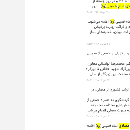
مایحتاج عمومی و اقلام مورد نیاز خانواده‌ها پیش از شروع سال تحصیلی جدید، از ۱ تا ۱۰ شهریورماه، در روزهای عادی از ساعت ۱۱ تا ۲۲ و در روز جمعه از
ای
امام
خمینی
(
ره
) ، این
۲۹۰ مترمربع از مجموعه چهل سرا، با حضور بیش از ۱۳۰ غرفه با محصولات متنوعی از جمله لوازم
۳۰ مرداد ۹۸ - ۱۵:۰۶
هل‌سرا در ضلع جنوبی
مصلای
مام‌خمینی(
ره
) اقامه می‌شود.
جید و قرائت زیارت پرفیض
ت تهران، خطبه‌های نماز
۲۷ مرداد ۹۸ - ۱۰:۵۳
ار تهران و جمعی از مدیران
ان، دکتر محمدرضا لواسانی معاون
رگراه شهید حقانی تا بزرگراه
ه ساخت این زیرگذر از سال
۲۶ مرداد ۹۸ - ۱۵:۲۶
 ارشد کشوری از مصلی، در
ی و گردشگری به همراه جمعی از
از بخش‌های مختلف مجموعه
 به دعوت مصلی انجام می‌شد،
دند. ...معاون رییس جمهور
۲۳ مرداد ۹۸ - ۱۵:۲۰
 ظرفیت بزرگ فرهنگی در
مصلای
امام‌خمینی(
ره
) اقامه
ی و حائز اهمیت باشد. ...