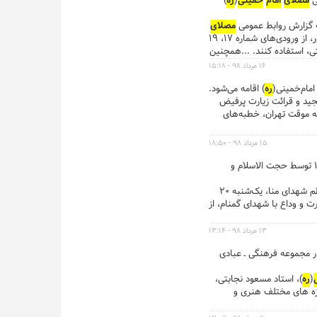
مصلای
امام
خمینی
(
ره
)
به گزارش روابط عمومی
مصلای
) ، درهای مصلی از ساعت ۶:۳۰ برای ورود باز است و در زمان برگزاری مراسم، شهروندان می‌توانند برای عبور و مرور، از ورودی‌های‌ شماره ۱۷، ۱۹
ید قنبرزاده و ورودی‌های‌ شماره ۱ و ۳ در خیابان شهید بهشتی، استفاده کنند. ...همچنین
 رسانی می‌کنند. همزمان با
۱۶ مرداد ۹۸ - ۱۵:۱۸
م
خمینی
(
ره
) در خیابان
امام‌خمینی(
ره
) اقامه می‌شود.
ه مجید و قرائت زیارت پرفیض
موقت تهران، خطبه‌های
۱۵ مرداد ۹۸ - ۱۸:۵۰
مراسم پر فیض دعای عرفه به یاد شهدای منا و در کنار پیکر مطهر شش شهید گمنام دفاع مقدس، یک‌شنبه ۲۰ مرداد از ساعت۱۶ توسط حجت الاسلام و
)، در جوار پیکر مطهر شش شهید گمنام دفاع مقدس و با حضور خانواده‌های معظم شهدای منا، یک‌شنبه ۲۰
ارت و وداع با شهدای گمنام، از
۱۳ مرداد ۹۸ - ۱۳:۱۴
ر مجموعه فرهنگی ـ عبادی
(
ره
)، استاد مسعود نجابتی،
زه های مختلف هنری و