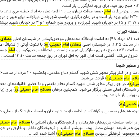
ن ابوترابی‌فرد،
امام
جمعه موقت تهران، پس از اقامه نماز، به ایراد خطبه می‌پردازد. 
و ۲۰ در بزرگراه رسالت، ورودی‌های‌ شماره ۷، ۱۲ و ۱۵ در خیابان شه
مصلای
امام
خمینی
(
ره
) خدمات
 هفته تهران
تی، با همکاری شهرداری منطقه ۷ تهران، در مجموعه چهل‌سرای
مصلای
اما
 شبستان اصلی
مصلای
ح، برپا می‌شود. ...
ر شبستان اصلی
مصلای
امام
خمینی
(
ره
) با تلاوت آیاتی از کلام‌الل
الله موحدی‌کرمانی،
امام
جمعه 
کر مطهر شهدا
لای
امام
خمینی
(
ره
) قرائت می‌شود.
نی
(
ره
مصلای
امام
خمینی
(
ره
) برای زی
خمینی
(
ره
)
حوزه هنرهای تجسمی و گرافیک، در ادامه بازدید هنرمندان و اصحاب فرهنگ از مصلی، د
 و در ادامه سلسله بازدیدهای هنرمندان و فرهیختگان، برای آشنایی با
مصلای
امام
خمینی
ون هنر شیعه، مهمان مصلی بود. ...پیشتر اساتید و فرهیختگان داخلی و خارجی در حو
لف مجموعه فرهنگی ـ عبادی
مصلای
امام
خمینی
(
ره
) آشنا شده اند....