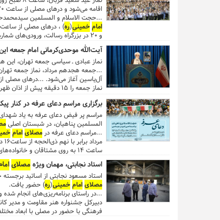
نماز عید سعید قربان، ساعت ۸ صبح روز عید، به امامت حجت الاسلام و المسلمین سیدمحمدحسن ابوترابی‌فرد در شبستان اصلی
اقامه می‌شود و درهای مصلی از ساعت ۶:۳۰ صبح روز عید، برای ورود نمازگزاران باز است.
...حجت الاسلام و المسلمین سیدمحمدحس
امام
خمینی
(
ره
۲ ایستگاه مترو مصلی و شهید بهشتی در خطوط یک و سه متروی تهران، در ضلع شمال و جنوب
آیت‌الله موحدی‌کرمانی امام جمعه این
برگزاری نماز عید، قربانگاه و جایگاه عرضه دام بهداش
نماز عبادی ـ سیاسی جمعه تهران، این هفته (۱۸ مرداد ۹۸) به امامت آیت‌الله محمدعلی موحدی‌کرمانی در
شهید بهشتی نرسیده به خیابان شهید مفت
...جمعه هجدهم مرداد، نماز جمعه تهران از ساعت ۱۱:۳۵ د
آل‌یاسین آغاز می‌شود. ...درهای مصلی از ساعت ۱۰:۳۰ صبح به روی نمازگزاران عزیز باز است و آیت‌
نماز جمعه را ۱۵ دقیقه پیش از اذان ظهر شروع می‌کند. گفتنی است اذان ظهر به افق تهران در روز جمعه ساعت ۱۳:۱۰ است....
برگزاری مراسم دعای عرفه در کنار پی
المسلمین پناهیان، در شبستان اصلی
مص
...مراسم دعای عرفه در
مصلای
امام
خمی
مرداد برابر با نهم ذی‌الحجه از ساعت۱۶ در شبستان اصلی مصلی برگزار می‌شود. همچنین درهای
ساعت ۱۴ به روی مشتاقان و خانواده‌های تهرانی باز خواهد بود. ...
استاد نجابتی، مهمان ویژه
مصلای
امام
استاد مسعود نجابتی از اساتید برجسته 
مصلای
امام
خمینی
(
ره
) حضور یافت.
...در راستای برنامه‌ریزی‌های انجام شده
دبیرکل جشنواره هنر مقاومت و مدیر کان
فرهنگی با حضور در مصلی با ابعاد مخت