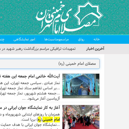
خانه
رواق
مراسم‌ومناسبت‌ها
امور نمایشگاهی
چند
آخرین اخبار
تمهیدات ترافیکی مراسم بزرگداشت رهبر شهید در م
حجت‌الاسلام حاج علی‌اکبری؛ خطیب این هفته نماز
مراسم بزرگداشت امام مجاهد شهید در مصلای تهران
آیت‌الله خاتمی امام جمعه این هفته ت
گزارش تصویری| مراسم نماز بر پیکر امام شهید انقلا
نماز عبادی ـ سیاسی جمعه تهران، این هفته (هشتم شهریور ۹۸) به امامت آیت
...بر اساس تفاهم ستاد نماز جمعه تهرا
گزارش تصویری| مراسم بزرگداشت آقای شهید ایران
...جمعه هشتم شهریور، نماز جمعه تهران از ساعت ۱۱:۳۰ 
آل‌یاسین آغاز می‌شود. ...
آغاز به کار نمایشگاه جوان ایرانی در
همزمان با روزهای ابتدایی شهریورماه و 
امام
خمینی
(
ره
) برپا است.
...نمایشگاه جوان ایرانی با هدف حمایت 