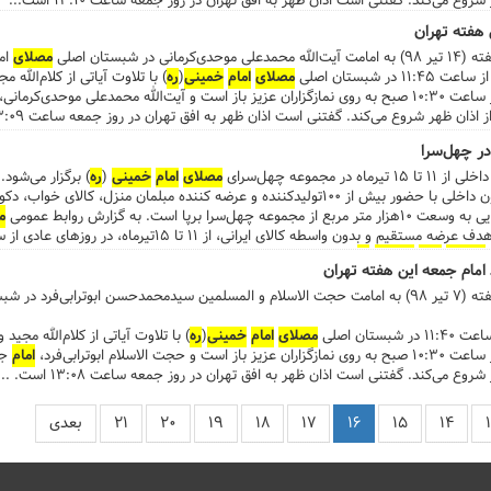
 هفته تهران
 شبستان اصلی
مصلای
ام
 شبستان اصلی
مصلای
امام
خمینی
(
ره
) با تلاوت آیاتی از کلام‌الله 
مدعلی موحدی‌کرمانی،
در چهل‌سرا
جموعه چهل‌سرای
مصلای
امام
خمینی
(
ره
) برگزار می‌شود.
...هشتمین نمایشگاه مبلمان و دکوراسیون داخلی با حضور بیش از ۱۰۰تولیدکننده و عرضه کننده مبلمان م
پا است. به گزارش روابط عمومی
م
مصلای
امام
خمینی
(
ره
) در خیابان شهید بهشتی نرسیده به خیابان شهید مفتح، میزبان 
 امام جمعه این هفته تهران
ر شبستان اصلی
تان اصلی
مصلای
امام
خمینی
(
ره
) با تلاوت آیاتی از کلام‌الله مجید
سلام ابوترابی‌فرد،
امام
جم
۱۴
۱۵
۱۶
۱۷
۱۸
۱۹
۲۰
۲۱
بعدی