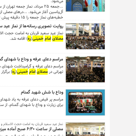
می‌شود.
...جمعه ۲۵ مرداد، نماز جمعه تهران از ساعت ۱۱:۳۰ در شبستان اصلی
آل‌یاسین آغاز می‌شود. ...درهای مصلی از ساعت ۱۰:۳۰ صبح به روی نمازگزاران عزیز باز است و حجت‌الاسلا
خطبه‌های نماز جمعه را ۱۵ دقیقه پیش از اذان ظهر شروع می‌کند. گفتنی است اذان ظهر به افق تهران در روز جمعه ساعت ۱۳:۰۹ است....
روایت تصویری رسانه‌ها از نماز عید س
نماز عید سعید قربان به امامت حجت الاس
مصلای
امام
خمینی
(
ره
) اقامه شد.
مراسم دعای عرفه و وداع با شهدای گم
تهرانی در
مصلای
امام
خمینی
(
ره
) برگزار
وداع با شش شهید گمنام
مراسم پر فیض دعای عرفه به یاد شهدای
برای زیارت و وداع با شهدای گمنام، از ساعت ۱۴ به روی مشتاقان و خانواده‌های تهرانی باز 
نماز عید سعید قربان به امامت حجت الاسلام و ال
مصلی از ساعت ۶:۳۰ صبح آماده میزبانی نمازگزاران