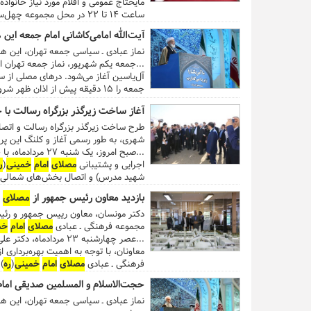
ساعت ۱۴ تا ۲۲ در محل مجموعه چهل‌سرا در ضلع جنوبی
آیت‌الله امامی‌کاشانی امام جمعه این 
التحریر، کتاب و تجهیزات آموزشی، کیف، ک
نماز عبادی ـ سیاسی جمعه تهران، این هفته (یکم شهریور ۹۸) به امامت آیت‌الله 
امام
خمینی
(
ره
) در خیابان شهید بهشتی 
...جمعه یکم شهریور، نماز جمعه تهران از ساعت ۱۱:۳۰ در 
آل‌یاسین آغاز می‌شود. درهای مصلی از ساعت ۱۰:۳۰ صبح به روی نمازگزاران عزیز باز است و آیت‌الله 
جمعه را ۱۵ دقیقه پیش از اذان ظهر شروع می‌کند. گفتنی است اذان ظهر به افق تهران در روز جمعه ساعت ۱۳:۰۷ است....
آغاز ساخت زیرگذر بزرگراه رسالت با 
طرح ساخت زیرگذر بزرگراه رسالت و ات
شهری، به طور رسمی آغاز و کلنگ این پرو
...صبح امروز، 
اجرایی و پشتیبانی
مصلای
امام
خمینی
(
ر
شهید مدرس) و اتصال بخش‌های شمالی و
گذشته آغاز شده و این طرح طی یک سال آی
بازدید معاون رئیس جمهور از
مصلای
دکتر مونسان، معاون رییس جمهور و رئیس
مجموعه فرهنگی ـ عبادی
مصلای
امام
خم
...عصر چهارشنبه ۲۳ 
معاونان، با توجه به اهمیت بهره‌برداری
فرهنگی ـ عبادی
مصلای
امام
خمینی
(
ره
)
محمدحسن طالبیان معاون میراث فرهنگی 
حجت‌الاسلام و المسلمین صدیقی امام
در ادامه با تاکید بر تقویت همکاری‌های 
نماز عبادی ـ سیاسی جمعه تهران، این هفته (۲۵ مرداد ۹۸) به امامت حجت‌الاسلام و المسلمین کاظم صدیقی در
قلب تهران است و به‌عنوان یک مکان فرهن