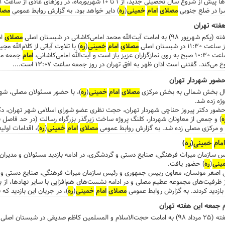
مصلای
امام
خمینی
(
ره
) دایر خواهد بود. به گزارش روابط عمومی
مصل
نمایشگاه تنها به مدت یک دوره و در فضایی به وسعت ۰
هفته تهران
فش، پوشاک و ... ...علاقه‌مندان برای بازدید از این نمایشگاه می‌توانند به مجموعه چ
محمد امامی‌کاشانی در شبستان اصلی
مصلای
ا
نرسیده به خیابان شهید مفتح مراجعه کنند. ...
شبستان اصلی
مصلای
امام
خمینی
(
ره
) با تلاوت آیاتی از کلام‌الله م
امامی‌کاشانی،
امام
جمعه موق
حضور شهردار تهران
صال بخش شمالی به بخش‌ مرکزی
مصلای
امام
خمینی
(
ره
)، با حضور مسئولان مصلی، شهرد
ژه زده شد.
یک شنبه ۲۷ مردادماه، با حضور دکتر پیروز حناچی شهردار تهران، حجت نظری عضو شورای اسلامی شهر تهر
ه
) و جمعی از معاونان شهردار، کلنگ پروژه ساخت زیرگذر بزرگراه رسالت (در حد فاصل بز
 مرکزی مصلی زده شد. به گزارش روابط عمومی
مصلای
امام
خمینی
(
ره
)، اقدامات اولی
نده به بهره برداری خواهد رسید. ...
امام
خمینی
(
ره
)
 سازمان میراث فرهنگی، صنایع دستی و گردشگری، در ادامه بازدید مسئولان و مدیران
ینی
(
ره
) حضور یافت.
مردادماه، دکتر علی اصغر مونسان، معاون رییس جمهوری و رئیس سازمان میراث فرهنگی، صنایع دست
 از ظرفیت‌های مجموعه عظیم مصلی و در ادامه نشست‌های هم‌افزایی با سایر نهادها، 
 بازدید کردند. به گزارش روابط عمومی
مصلای
امام
خمینی
(
ره
)، در جریان این بازدید که
و ولی تیموری معاون گردشگری سازمان میراث فرهنگی، دکتر مونسان را همراهی می‌کر
 جمعه این هفته تهران
سازمان میراث‌فرهنگی و
مصلای
امام
خمینی
(
ره
)، اظهار داشت: مجموعه
مصلای
تهران یک
 شبستان اصلی
گی مهم در پایتخت می‌تواند برای گردشگران خارجی که به ایران سفر می‌کنند محلی دیدن