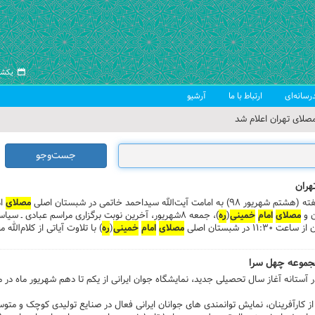
یکشنبه ۱۸ مر
رسانه‌ای
ارتباط با ما
آرشیو
صلای تهران اعلام شد
 جمعه تهران
جست‌وجو
 از سوی رهبر معظم انقلاب
هران
ب اسلامی ایران
‌الله سیداحمد خاتمی در شبستان اصلی
مصلای
ا
ن و
مصلای
امام
خمینی
(
ره
)، جمعه ۸شهریور، آخرین نوبت برگزاری مراسم عبادی ـ 
در شبستان اصلی
مصلای
امام
خمینی
(
ره
) با تلاوت آیاتی از کلام‌الل
 مجموعه چهل سرا
در آستانه آغاز سال تحصیلی جدید، نمایشگاه جوان ایرانی از یکم تا دهم شهریور ماه د
از کارآفرینان، نمایش توانمندی های جوانان ایرانی فعال در صنایع تولیدی کوچک و م