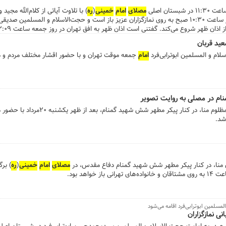
مصلای
امام
خمینی
(
ره
) با تلاوت آیاتی از کلام‌الله مجید
م و المسلمین صدیقی،
عید قربان
لام و المسلمین ابوترابی‌فرد
امام
جمعه موقت تهران و با حضور اقشار مختلف مردم و 
نام در مصلی به روایت تصویر
مراسم دعای عرفه و گرامیداشت شهدای مظلوم منا، در کنار 
 شد.
 منا، در کنار پیکر مطهر شش شهید گمنام دفاع مقدس، در
مصلای
امام
خمینی
(
ره
) بر
خواهد بود.
مسلمین ابوترابی‌فرد اقامه می‌شود