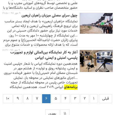
نمایندگانی از ۱۸ کشور جهان نیز حضور دارند.
علمی و تخصصی توسط گروه‌های آموزشی مجرب و با
حضور متخصصان صاحب نظران و اساتید دانشگاه‌ها و با
مشارکت و همکاری دانشگاه‌های معدنی، سازمان‌ها و
۹ مهر ۹۸ - ۱۹:۵۰
چهل سرای مصلی میزبان راهیان اربعین
تشکل‌های معدنی کشور در حوزه‌های مختلف از دیگر
نمایشگاه «راهیان اربعین» با هدف ایجاد بستر مناسب
برنامه‌های
جنبی این نمایشگاه و کنفرانس است.
برای ترویج فرهنگ راهپیمایی اربعین و ارائه تمامی
مهندس محمدرضا شینی مقدم اضافه کرد: این رویدادها
خدمات مورد نیاز برای حضور دلدادگان حسینی در این
با حمایت سازمان نظام مهندسی معدن ایران، سازمان
مراسم عظیم از تاریخ ۱۰ تا ۱۹ مهرماه در مجموعه
...این نمایشگاه از چهارشنبه ۱۰ مهر به مدت ۱۰ روز،
توسعه و نوسازی معادن و صنایع معدنی ایران، سازمان
چهل‌سرای مصلای امام خمینی(ره) میزبان قدوم مبارک
زمین شناسی و اکتشافات معدنی کشور و همه
پذیرای زائران حضرت اباعبدالله الحسین(ع) و عموم مردم
تمامی عاشقان اباعبدالله(ع) خواهد بود.
تشکل‌های مرتبط با این صنعت برگزار می شود. ...
است، که با هدف ارائه محصولات و خدمات متنوع برای
دسترسی زائران حضرت اباعبدالله الحسین(ع) به کالاها و
۹ مهر ۹۸ - ۱۸:۲۱
آغاز به کار نمایشگاه بین‌المللی لوازم و تجهیزات
خدمات فرهنگی و عمومی باکیفیت و مورد نیاز این سفر
پلیسی، امنیتی و ایمنی، ایپاس
معنوی و نیز ایجاد دسترسی صاحبان و تولید کنندگان
محصولات مناسب برای پیاده‌روی اربعین به مخاطبین
هجدهمین دوره نمایشگاه ایپاس با شعار «پلیس امنیت
خود در دو بخش عمومی (لوازم سفر) و فرهنگی
و ایمنی، پشتوانه رونق و تولید» از هشتم مهر در
(محصولات و خدمات) و با حضور ستاد اربعین،
شبستان مصلای امام خمینی(ره) با حضور فرمانده نیروی
کمیته‌های ستاد اربعین، سامانه سماح (ثبت نام زائر)،
انتظامی کشور آغاز به کار کرد.
...اجرای مانورهای نمایشی در محوطه باز، نمایش
رادیو اربعین، روضه سه بعدی و
برنامه‌های
زنده شامل
تجهیزات خاص پلیس در محوطه نمایشگاه از جمله
تلاوت زنده قرآن و روایت‌گری حماسه عاشورا برگزار
برنامه‌های
ایپاس ۲۰۱۹ است. هجدهمین نمایشگاه
خواهد شد. در بخش عمومی نمایشگاه لوازم سفر،
بین‌المللی لوازم و تجهیزات پلیسی، امنیتی و ایمنی،
پوشاک، وسایل دیجیتال و لوازم موبایل، مواد بهداشتی و
ایپاس ۲۰۱۹ از ۸مهر شروع بکار کرده و تا ۱۱ مهرماه از
قبلی
۱
۲
۳
۴
۵
۶
۷
۸
۹
۱۰
مراقبت پوست، کیف، کوله پشتی، کفش و پاپوش، عینک
ساعت ۹ تا ۱۸ در شبستان مصلی ادامه خواهد داشت....
و آفتابگیر و... ...
۱۱
بعدی