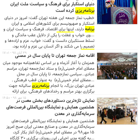
درب جنوبی خیابان شهید بهشتی (ایستگاه مترو شهید
دنیای استکبار برای فرهنگ و سیاست ملت ایران
بهشتی) و درب شرقی خیابان قنبرزاده تردد کنند....
برنامه‌ریزی
کرده است
خطیب نماز جمعه این هفته تهران گفت: امروز در دنیای
استکبار و صهیونیسم برای کشورهای اسلامی و ایران
برنامه
دارند، اینها برای اقتصاد، فرهنگ و سیاست ایران و
امت اسلامی
برنامه‌ریزی
کرده‌اند.
...وی خواب و غفلت را یکی از دلایل عقب ماندگی و
تسلط مستکبران دانست و گفت: خواب، عزم و اراده‌ها و
تصمیم را می شکند و اگر انسان بی عزم و اراده بود،
برنامه‌ها
از هم می پاشند. همه ما باید مراقب مشکلات و
۲۹ آبان ۹۸ - ۱۷:۰۱
اقامه نماز جمعه تهران تا پایان سال در مصلی
مسائل زمانمان باشیم. مسئولان و مردم ایران باید بیدار
همزمان با آغاز آذرماه و بر اساس تفاهم‌نامه موجود میان
باشند آیت الله امامی کاشانی تصریح کرد: امروز در دنیا
مصلای امام خمینی(ره) و ستاد نمازجمعه تهران، مراسم
استکبار و صهیونیسم برای کشورهای اسلامی و ایران
عبادی ـ سیاسی نمازجمعه، تا پایان سال در محل
برنامه
چیده‌اند و برای سلطه بر کشورهای اسلامی اتاق
شبستان اصلی مصلای امام خمینی(ره) اقامه می‌شود.
...مصلای امام خمینی(ره) به عنوان قطب فرهنگی ـ
فکر دارند که برای اقتصاد، سیاست، فرهنگ و جوانان چه
عبادی تهران بزرگ، با انجام
برنامه‌ریزی
کنند و چگونه اقتصاد این کشورها را با مشکل روبرو
سالیانه جهت
سازند. ما در مقابل این
برنامه
ریزی دشمنان چه
برگزاری بهتر مراسم و رخدادهای فرهنگی، برای ارائه
خدمات مطلوب به شهروندان تلاش می‌کند. ...
می‌کنیم؟ آیا خواب هستیم و یا بیدار؟ زمان، زمان بیداری
۱۵ مهر ۹۸ - ۱۶:۵۰
نمایش تازه‌ترین دستاوردهای بخش معدن در
است. مسئولان و مردم ایران باید بیدار باشند و باید
هشتمین همایش و نمایشگاه بین‌المللی فرصت‌های
بدانند چگونه اوضاع را مدیریت و نظارت کنند و بدانند
سرمایه‌گذاری در معدن
چگونه باید جلوی قاچاق و واردات بی رویه کالا را گرفت.
...
هشتمین همایش و نمایشگاه بین‌المللی فرصت‌های
سرمایه‌گذاری در معدن و صنایع معدنی ایران صبح امروز
۱۵ مهر۹۸ در مصلای امام خمینی(ره) آغاز بکار کرد،
نمایشگاهی که در آن علاوه بر شرکت‌های داخلی،
...به گفته مدیر اجرایی این رویداد، برگزاری ۳۰ کارگاه