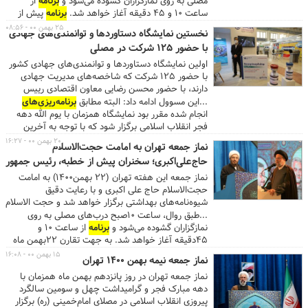
مصلی به روی نمازگزاران گشوده می‌شود و
برنامه
از
ساعت ۱۰ و ۴۵ دقیقه آغاز خواهد شد.
برنامه
پیش از
خطبه‌های نماز جمعه این هفته تهران با قرائت قاری
۲۵ بهمن ۰۰ - ۰۸:۵۶
نخستین نمایشگاه دستاوردها و توانمندی‌های جهادی
قرآن، ابوالفضل قدیانی آغاز می‌شود و با بیان احکام
با حضور ۱۲۵ شرکت در مصلی
توسط حجت‌الاسلام والمسلمین هاشمی ادامه پیدا خواهد
کرد. ...طبق روال هفته‌های گذشته، میزهای خدمت
اولین نمایشگاه دستاوردها و توانمندی‌های جهادی کشور
جهت خدمات‌رسانی به نمازگزاران محیا است و همچنین
با حضور ۱۲۵ شرکت که شاخصه‌های مدیریت جهادی
مجموعه
برنامه‌ها
و فعالیت‌های فرهنگی برای نونهالان،
دارند، با حضور محسن رضایی معاون اقتصادی رییس
نوجوانان و جوانان مطابق هفته‌های گذشته برقرار است.
جمهور و محمدحسین سپهر رییس هیات مدیره انجمن
...این مسوول ادامه داد: البته مطابق
برنامه‌ریزی‌های
...
مدیریت جهادی در مصلای امام خمینی(ره) تهران آغاز بکار
انجام شده مقرر بود نمایشگاه همزمان با یوم الله دهه
کرد.
فجر انقلاب اسلامی برگزار شود که با توجه به آخرین
مصوبه ستاد ملی کرونا و نیاز به اجازه برگزاری نمایشگاه،
۲۰ بهمن ۰۰ - ۱۶:۲۷
نماز جمعه تهران به امامت حجت‌الاسلام
در نهایت با یک هفته تأخیر از امروز یکشنبه ۲۴ تا سه
حاج‌علی‌اکبری؛ سخنران پیش از خطبه، رئیس جمهور
شنبه۲۶ بهمن با بالاترین میزان رعایت دستورالعمل‌های
بهداشتی برگزار می‌شود. ...وی گفت: ارائه خدمت به مردم
نماز جمعه این هفته تهران (۲۲ بهمن۱۴۰۰) به امامت
توسط میز خدمت حوزه ریاست قوه قضائیه، دیوان‌عالی
حجت‌الاسلام حاج علی اکبری و با رعایت دقیق
کل کشور، دادستانی کل کشور، دیوان عدالت اداری کشور،
شیوه‌نامه‌های بهداشتی برگزار خواهد شد و حجت الاسلام
سازمان ثبت اسناد و املاک کشور، سازمان تعزیرات
سید ابراهیم رئیسی، رئیس جمهور محترم پیش از
...طبق روال، ساعت ۱۰صبح درب‌های مصلی به روی
حکومتی کشور، دادگستری استان تهران، دادسرای عمومی
خطبه‌ها سخنرانی خواهد کرد.
نمازگزاران گشوده می‌شود و
برنامه
از ساعت ۱۰ و
و انقلاب تهران، شورای حل اختلاف استان تهران، مرکز
۴۵دقیقه آغاز خواهد شد. به جهت تقارن ۲۲بهمن ماه
وکلا ٬ کارشناسان و مشاوران خانواده قوه قضائیه از دیگر
امسال با روز جمعه و بر اساس مصوبه ستاد ملی مقابله
۱۵ بهمن ۰۰ - ۱۶:۰۸
نماز جمعه نیمه بهمن ۱۴۰۰ تهران
برنامه‌های
جنبی در نمایشگاه است. این مسئول افزود:
با کرونا و در امتداد راهپیمایی خودروریی که در شهر
همچنین مرکز آمار و فناوری قوه قضائیه ثبت نام رایگان
نماز جمعه تهران در روز پانزدهم بهمن ماه همزمان با
تهران تدارک دیده شده، نمازجمعه این هفته تهران در
سامانه ثنا را برای بازدیدکنندگان انجام خواهند داد و
دهه مبارک فجر و گرامیداشت چهل و سومین سالگرد
مصلای امام‌خمینی(ره) برگزار خواهد شد. ...
جلسات تخصصی، کارگاه‌ها و جلسات رو در رو که ذات
پیروزی انقلاب اسلامی در مصلای امام‌خمینی (ره) برگزار