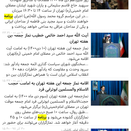
روز سیزدهم دی ماه ۱۴۰۰ مصادف با سالروز شهادت
سپهبد حاج قاسم سلیمانی و یاران شهید ایشان مصلای
امام خمینی(ره) تهران از ساعت ۱۴ تا ۱۶:۳۰ میزبان
دوستداران سردار دلها خواهد بود.
...در این مراسم گروه محمد رسول الله(ص) اجرای
برنامه
خواهند داشت و سید مجید بنی فاطمه از مداحان ایرانی
و یکی از مداحان عراقی به مداحی خواهد پرداخت و
حسین طاهری حماسه سرایی خواهد کرد. عضو شورای
۹ دی ۰۰ - ۲۳:۳۱
آیت الله سید احمد خاتمی خطیب نماز جمعه این
فرهنگ عمومی استان تهران یادآور شد: در حاشیه مراسم
هفته تهران
ایستگاه های فرهنگی به اجرای
برنامه
های فرهنگی
خواهند پرداخت. گفتنی است این
برنامه
از ساعت ۱۳:۳۰
نماز جمعه این هفته تهران (۱۰ دی۱۴۰۰) به امامت آیت
تا ۱۵:۰۰ بصورت زنده از شبکه دو سیما و از ساعت ۱۵:۰۰
الله سید احمد خاتمی در مصلای امام خمینی (ره)تهران
​ از شبکه یک سیما پخش خواهد شد. ...
اقامه می‌شود.
...سخنگوی شورای سیاست گذاری ائمه جمعه یادآور شد:
سرود وحدت و مقاومت که یادآور خاطرات دهه ۶۰
انقلاب اسلامی ایران است با همراهی نمازگزاران بین دو
نماز اجرا می شود. حجت الاسلام نوری به برگزاری
۱ دی ۰۰ - ۱۵:۳۲
اقامه نماز جمعه این هفته تهران به امامت حجت
برنامه‌ها
و فعالیت‌های فرهنگی در نماز جمعه تهران
الاسلام والمسلمین ابوترابی فرد
اشاره کرد و گفت: طبق روال هفته‌های گذشته
فرهنگسرای منتظر با همکاری سازمان فرهنگی هنری
نمازجمعه این هفته تهران (سوم دی ماه ۱۴۰۰) به امامت
شهرداری تهران در بخش خواهران و برادران با تقویت
حجت‌الاسلام و المسلمین ابوترابی فرد امام جمعه موقت
ویژه نسبت به یاد و نام سردار شهید حاج قاسم سلیمانی
تهران در مصلای امام‌خمینی(ره) برگزار می‌شود.
و حماسه نهم دی با مجموعه
برنامه‌ها
و فعالیت‌های
...طبق روال، ساعت ۱۰ صبح درب‌های مصلی روی
فرهنگی میزبان نمازگزاران است....
نمازگزاران گشوده می‌شود و
برنامه
از ساعت ۱۰ و ۴۵
دقیقه آغاز خواهد شد. نمازگزاران می‌توانند برای حضور در
نمازجمعه از درب شمالی مصلی (ایستگاه مترو مصلی)، از
۳۰ آذر ۹۸ - ۱۵:۴۰
آیت‌الله امامی‌کاشانی: