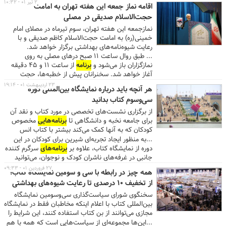
۲ تیر ۰۱ - ۱۰:۳۲
اقامه نماز جمعه این هفته تهران به امامت
حجت‌الاسلام صدیقی در مصلی
نمازجمعه این هفته تهران، سوم تیرماه در مصلای امام
خمینی(ره) به امامت حجت‌الاسلام کاظم صدیقی و با
رعایت شیوه‌نامه‌های بهداشتی برگزار خواهد شد.
... طبق روال ساعت ۱۱ صبح درهای مصلی به روی
نمازگزاران باز می‌شود و
برنامه
از ساعت ۱۱ و ۴۵ دقیقه
آغاز خواهد شد. سخنرانان پیش از خطبه‌ها، حجت
الاسلام و المسلمین محمد مصدق معاون اول و رئیس
۲۳ اردیبهشت ۰۱ - ۱۹:۱۴
هر آنچه باید درباره نمایشگاه بین‌المللی دوره
ستاد بزرگداشت هفته قوه قضائیه و سیدرضا فاطمی
سی‌وسوم کتاب بدانید
امین وزیر صنعت، معدن و تجارت هستند. ...
از برگزاری نشست‌های تخصصی در مورد کتاب و نقد آن
برای جامعه نخبه و دانشگاهی تا
برنامه‌هایی
مخصوص
کودکان که به آنها کمک می‌کند بیشتر با کتاب انس
بگیرند. در این گزارش هر آنچه باید درباره نمایشگاه بین‌
...به منظور ایجاد تجربه‌ای شیرین برای کودکان در این
المللی کتاب بدانید را ملاحظه می‌کنید.
دوره از نمایشگاه کتاب، علاوه بر
برنامه‌های
سرگرم کننده
جانبی در غرفه‌های ناشران کودک و نوجوان، می‌توانید
فرزندان خود را به غرفه‌های تفریحی، سرگرمی و آموزشی
۲۷ فروردین ۰۱ - ۰۹:۳۳
همه چیز در رابطه با سی و سومین نمایشگاه کتاب؛
مختص کودکان هم بیاورید. در این غرفه‌ها که در اماکن
از تخفیف ۱۰ درصدی تا رعایت شیوه‌های بهداشتی
روباز نمایشگاه برپا شده‌اند برای کودکان
برنامه‌های
شعرخوانی، نقاشی و
برنامه‌های
شاد و هیجان‌ انگیز پیش
سخنگوی شورای سیاست‌گذاری سی‌وسومین نمایشگاه
بینی شده است. بخش مرکزی مصلای امام خمینی(ره)
بین‌المللی کتاب با اعلام اینکه مخاطبان فقط در نمایشگاه
دارای ظرفیت پارکینگ محدودی است، بخشی از این
مجازی می‌توانند از بن کتاب استفاده کنند، این شرایط را
پارکینگ‌ها در اختیار ناشران و غرفه‌داران محترم قرار
روشی برای برقراری عدالت میان مخاطبان نمایشگاه اعلام
...این‌ها مجموعه‌ای از سیاست‌هایی است که همه با هم