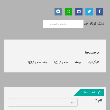
لینک کوتاه خبر
برچسب‌ها
فتوگرافیک
پوستر
امام باقر (ع)
میلاد امام باقر(ع)
نظر شما
نام *