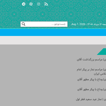
مرداد ۱۴۰۵ -
Aug 7, 2026
ی| مراسم بزرگداشت آقای
 مراسم نماز بر پیکر امام
امی ایران
 وداع با پیکر مطهر آقای
 وداع با پیکر مطهر آقای
 | نماز عید سعید فطر اول