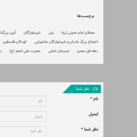
برچسب‌ها
مصلای امام خمینی (ره)
تیزر
شیرخوارگان
آیین بزرگد
اجتماع بزرگ مادران و شیرخوارگان عاشورایی
کودکان فلسطین
دهه اول محرم
شبستان اصلی
حضرت علی اصغر (ع)
در
نظر شما
نام *
ایمیل
نظر شما *